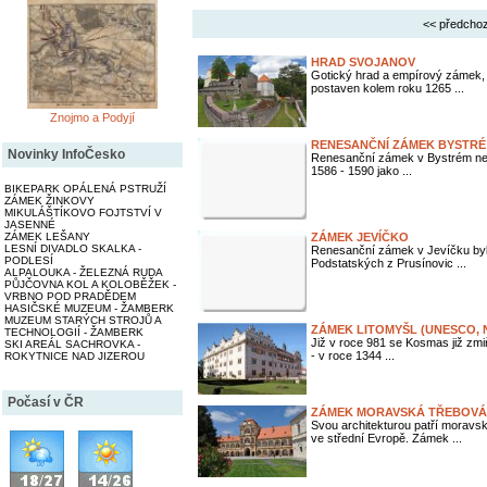
<< předchoz
HRAD SVOJANOV
Gotický hrad a empírový zámek,
postaven kolem roku 1265 ...
Znojmo a Podyjí
RENESANČNÍ ZÁMEK BYSTRÉ
Novinky InfoČesko
Renesanční zámek v Bystrém nec
1586 - 1590 jako ...
BIKEPARK OPÁLENÁ PSTRUŽÍ
ZÁMEK ŽINKOVY
MIKULÁŠTÍKOVO FOJTSTVÍ V
JASENNÉ
ZÁMEK LEŠANY
ZÁMEK JEVÍČKO
LESNÍ DIVADLO SKALKA -
Renesanční zámek v Jevíčku byl
PODLESÍ
Podstatských z Prusínovic ...
ALPALOUKA - ŽELEZNÁ RUDA
PŮJČOVNA KOL A KOLOBĚŽEK -
VRBNO POD PRADĚDEM
HASIČSKÉ MUZEUM - ŽAMBERK
MUZEUM STARÝCH STROJŮ A
ZÁMEK LITOMYŠL (UNESCO, 
TECHNOLOGIÍ - ŽAMBERK
Již v roce 981 se Kosmas již zm
SKI AREÁL SACHROVKA -
- v roce 1344 ...
ROKYTNICE NAD JIZEROU
Počasí v ČR
ZÁMEK MORAVSKÁ TŘEBOVÁ
Svou architekturou patří morav
ve střední Evropě. Zámek ...