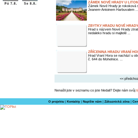
ZÁMEK NOVÉ HRADY U LITO
Zámek Nové Hrady je rokoková 
Jeanem-Antoinem Harbuvalem ...
ZBYTKY HRADU NOVÉ HRAD
Hrad s názvem Nové Hrady ztratil
nedaleko hradu si majitelé ...
ZŘÍCENINA HRADU VRANÍ H
Hrad Vraní Hora se nachází u ob
č. 644 do Mohelnice. ...
<< předchoz
Nenašli jste v seznamu co jste hledali? Dejte nám svůj
t
O projektu
|
Kontakty
|
Napište nám
|
Zákaznická zóna
|
Cen