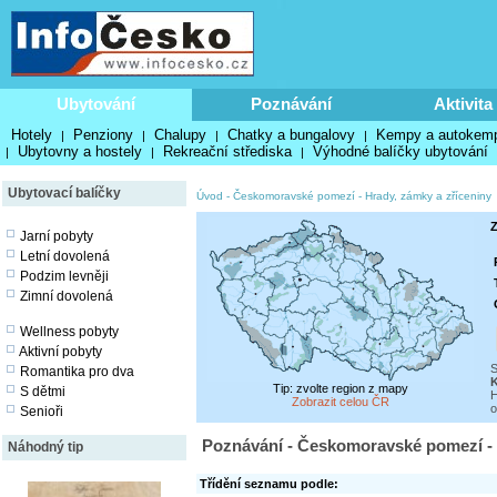
Ubytování
Poznávání
Aktivita
Hotely
Penziony
Chalupy
Chatky a bungalovy
Kempy a autokem
|
|
|
|
Ubytovny a hostely
Rekreační střediska
Výhodné balíčky ubytování
|
|
|
Ubytovací balíčky
Úvod
-
Českomoravské pomezí
-
Hrady, zámky a zříceniny
Z
Jarní pobyty
Letní dovolená
Podzim levněji
Zimní dovolená
Wellness pobyty
Aktivní pobyty
S
Romantika pro dva
Tip: zvolte region z mapy
S dětmi
H
Zobrazit celou ČR
o
Senioři
Poznávání - Českomoravské pomezí - 
Náhodný tip
Třídění seznamu podle: