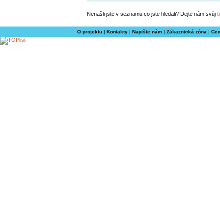
Nenašli jste v seznamu co jste hledali? Dejte nám svůj
t
O projektu
|
Kontakty
|
Napište nám
|
Zákaznická zóna
|
Cen