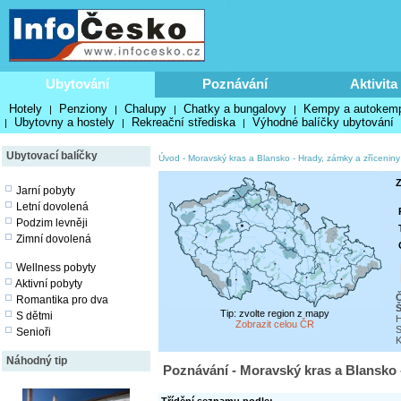
Ubytování
Poznávání
Aktivita
Hotely
Penziony
Chalupy
Chatky a bungalovy
Kempy a autokem
|
|
|
|
Ubytovny a hostely
Rekreační střediska
Výhodné balíčky ubytování
|
|
|
Ubytovací balíčky
Úvod
-
Moravský kras a Blansko
-
Hrady, zámky a zříceniny
Z
Jarní pobyty
Letní dovolená
Podzim levněji
Zimní dovolená
Wellness pobyty
Aktivní pobyty
Č
Romantika pro dva
Tip: zvolte region z mapy
S dětmi
H
Zobrazit celou ČR
S
Senioři
K
Náhodný tip
Poznávání - Moravský kras a Blansko 