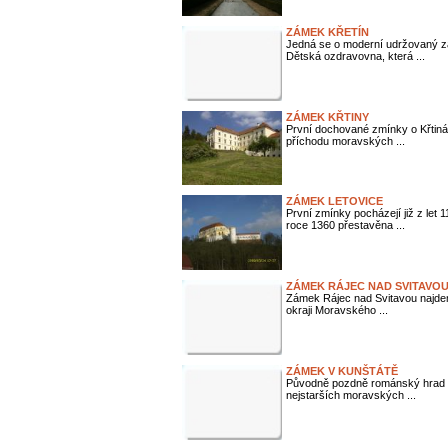
ZÁMEK KŘETÍN
Jedná se o moderní udržovaný zá
Dětská ozdravovna, která ...
ZÁMEK KŘTINY
První dochované zmínky o Křtinác
příchodu moravských ...
ZÁMEK LETOVICE
První zmínky pocházejí již z let 
roce 1360 přestavěna ...
ZÁMEK RÁJEC NAD SVITAVOU
Zámek Rájec nad Svitavou najde
okraji Moravského ...
ZÁMEK V KUNŠTÁTĚ
Původně pozdně románský hrad zal
nejstarších moravských ...