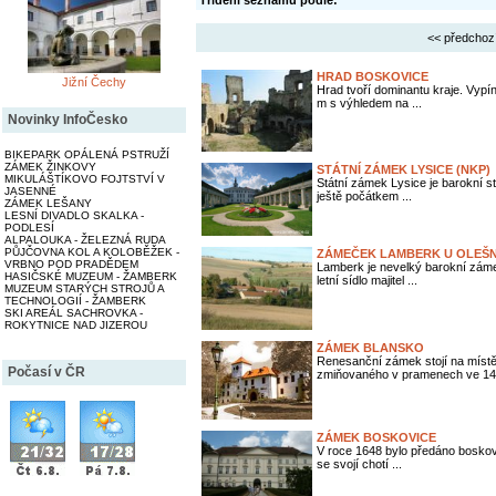
Třídění seznamu podle:
<< předchoz
HRAD BOSKOVICE
Jižní Čechy
Hrad tvoří dominantu kraje. Vyp
m s výhledem na ...
Novinky InfoČesko
BIKEPARK OPÁLENÁ PSTRUŽÍ
ZÁMEK ŽINKOVY
STÁTNÍ ZÁMEK LYSICE (NKP)
MIKULÁŠTÍKOVO FOJTSTVÍ V
Státní zámek Lysice je barokní 
JASENNÉ
ještě počátkem ...
ZÁMEK LEŠANY
LESNÍ DIVADLO SKALKA -
PODLESÍ
ALPALOUKA - ŽELEZNÁ RUDA
PŮJČOVNA KOL A KOLOBĚŽEK -
ZÁMEČEK LAMBERK U OLEŠN
VRBNO POD PRADĚDEM
Lamberk je nevelký barokní záme
HASIČSKÉ MUZEUM - ŽAMBERK
letní sídlo majitel ...
MUZEUM STARÝCH STROJŮ A
TECHNOLOGIÍ - ŽAMBERK
SKI AREÁL SACHROVKA -
ROKYTNICE NAD JIZEROU
ZÁMEK BLANSKO
Renesanční zámek stojí na míst
Počasí v ČR
zmiňovaného v pramenech ve 14. 
ZÁMEK BOSKOVICE
V roce 1648 bylo předáno boskov
se svojí chotí ...