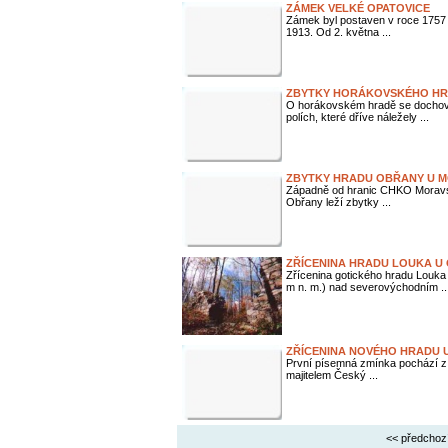
ZÁMEK VELKÉ OPATOVICE
Zámek byl postaven v roce 1757 
1913. Od 2. května ...
ZBYTKY HORÁKOVSKÉHO HR
O horákovském hradě se dochoval
polích, které dříve náležely ...
ZBYTKY HRADU OBŘANY U 
Západně od hranic CHKO Moravsk
Obřany leží zbytky ...
ZŘÍCENINA HRADU LOUKA U 
Zřícenina gotického hradu Louk
m n. m.) nad severovýchodním ..
ZŘÍCENINA NOVÉHO HRADU 
První písemná zmínka pochází z r
majitelem Český ...
<< předchoz