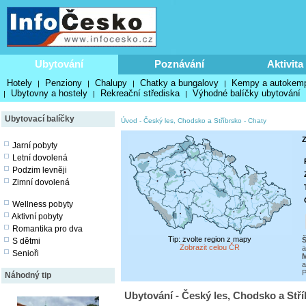
Ubytování
Poznávání
Aktivita
Hotely
Penziony
Chalupy
Chatky a bungalovy
Kempy a autokem
|
|
|
|
Ubytovny a hostely
Rekreační střediska
Výhodné balíčky ubytování
|
|
|
Ubytovací balíčky
Úvod
-
Český les, Chodsko a Stříbrsko
-
Chaty
Z
Jarní pobyty
Letní dovolená
Podzim levněji
Zimní dovolená
Wellness pobyty
Aktivní pobyty
Romantika pro dva
Tip: zvolte region z mapy
S dětmi
Zobrazit celou ČR
a
Senioři
a
P
Náhodný tip
Ubytování - Český les, Chodsko a Stří