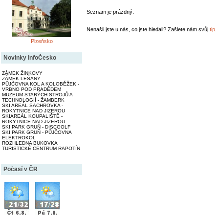
Seznam je prázdný.
Nenašli jste u nás, co jste hledali? Zašlete nám svůj
tip
.
Plzeňsko
Novinky InfoČesko
ZÁMEK ŽINKOVY
ZÁMEK LEŠANY
PŮJČOVNA KOL A KOLOBĚŽEK -
VRBNO POD PRADĚDEM
MUZEUM STARÝCH STROJŮ A
TECHNOLOGIÍ - ŽAMBERK
SKI AREÁL SACHROVKA -
ROKYTNICE NAD JIZEROU
SKIAREÁL KOUPALIŠTĚ -
ROKYTNICE NAD JIZEROU
SKI PARK GRUŇ - DISCGOLF
SKI PARK GRUŇ - PŮJČOVNA
ELEKTROKOL
ROZHLEDNA BUKOVKA
TURISTICKÉ CENTRUM RAPOTÍN
Počasí v ČR