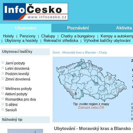
Ubytování
Poznávání
Aktivita
Hotely
Penziony
Chalupy
Chatky a bungalovy
Kempy a autokem
|
|
|
|
Ubytovny a hostely
Rekreační střediska
Výhodné balíčky ubytování
|
|
|
Ubytovací balíčky
Úvod
-
Moravský kras a Blansko
-
Chaty
Z
Jarní pobyty
Letní dovolená
Podzim levněji
Zimní dovolená
Wellness pobyty
Aktivní pobyty
Romantika pro dva
Tip: zvolte region z mapy
P
S dětmi
Zobrazit celou ČR
S
Senioři
P
H
p
Náhodný tip
Ubytování - Moravský kras a Blansko 