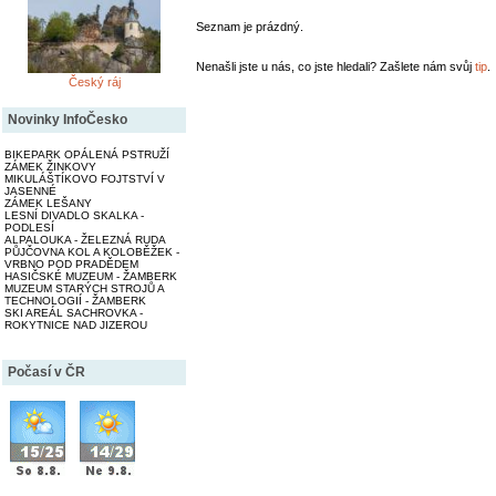
Seznam je prázdný.
Nenašli jste u nás, co jste hledali? Zašlete nám svůj
tip
.
Český ráj
Novinky InfoČesko
BIKEPARK OPÁLENÁ PSTRUŽÍ
ZÁMEK ŽINKOVY
MIKULÁŠTÍKOVO FOJTSTVÍ V
JASENNÉ
ZÁMEK LEŠANY
LESNÍ DIVADLO SKALKA -
PODLESÍ
ALPALOUKA - ŽELEZNÁ RUDA
PŮJČOVNA KOL A KOLOBĚŽEK -
VRBNO POD PRADĚDEM
HASIČSKÉ MUZEUM - ŽAMBERK
MUZEUM STARÝCH STROJŮ A
TECHNOLOGIÍ - ŽAMBERK
SKI AREÁL SACHROVKA -
ROKYTNICE NAD JIZEROU
Počasí v ČR