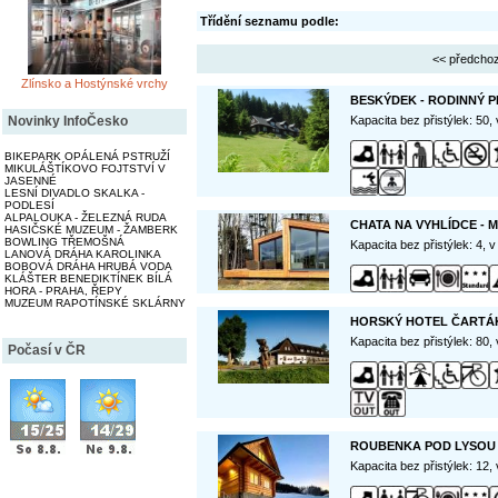
Třídění seznamu podle:
<< předchoz
Zlínsko a Hostýnské vrchy
BESKÝDEK - RODINNÝ P
Kapacita bez přistýlek: 50,
Novinky InfoČesko
BIKEPARK OPÁLENÁ PSTRUŽÍ
MIKULÁŠTÍKOVO FOJTSTVÍ V
JASENNÉ
LESNÍ DIVADLO SKALKA -
PODLESÍ
ALPALOUKA - ŽELEZNÁ RUDA
CHATA NA VYHLÍDCE - 
HASIČSKÉ MUZEUM - ŽAMBERK
BOWLING TŘEMOŠNÁ
Kapacita bez přistýlek: 4, 
LANOVÁ DRÁHA KAROLINKA
BOBOVÁ DRÁHA HRUBÁ VODA
KLÁŠTER BENEDIKTÍNEK BÍLÁ
HORA - PRAHA, ŘEPY
MUZEUM RAPOTÍNSKÉ SKLÁRNY
HORSKÝ HOTEL ČARTÁK
Kapacita bez přistýlek: 80,
Počasí v ČR
ROUBENKA POD LYSOU 
Kapacita bez přistýlek: 12,