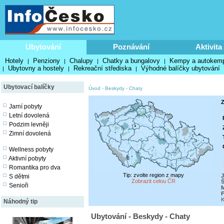
Ubytování
Poznávání
Aktivita
Hotely
Penziony
Chalupy
Chatky a bungalovy
Kempy a autokem
|
|
|
|
Ubytovny a hostely
Rekreační střediska
Výhodné balíčky ubytování
|
|
|
Ubytovací balíčky
Úvod
-
Beskydy
-
Chaty
Z
Jarní pobyty
Letní dovolená
Podzim levněji
Zimní dovolená
Wellness pobyty
Aktivní pobyty
Romantika pro dva
Tip: zvolte region z mapy
J
S dětmi
Zobrazit celou ČR
Senioři
M
F
K
Náhodný tip
Ubytování - Beskydy - Chaty