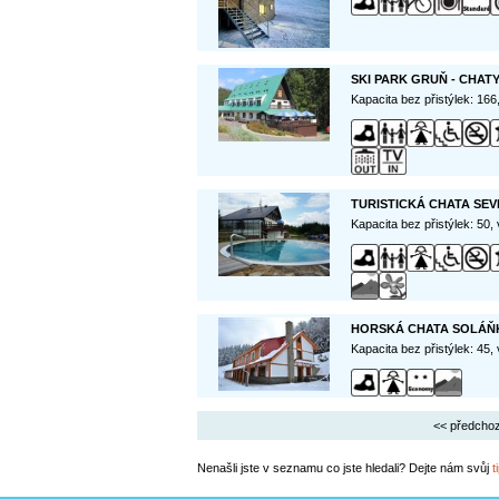
SKI PARK GRUŇ - CHAT
Kapacita bez přistýlek: 16
TURISTICKÁ CHATA SE
Kapacita bez přistýlek: 50,
HORSKÁ CHATA SOLÁŇK
Kapacita bez přistýlek: 45,
<< předchoz
Nenašli jste v seznamu co jste hledali? Dejte nám svůj
t