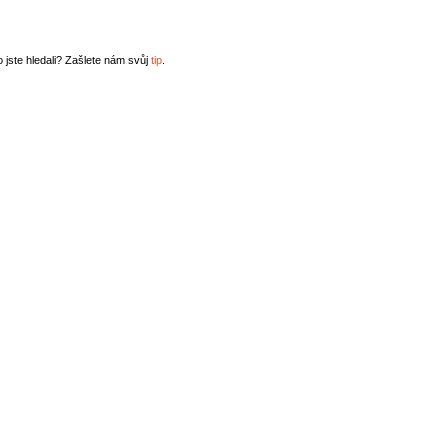
o jste hledali? Zašlete nám svůj
tip
.