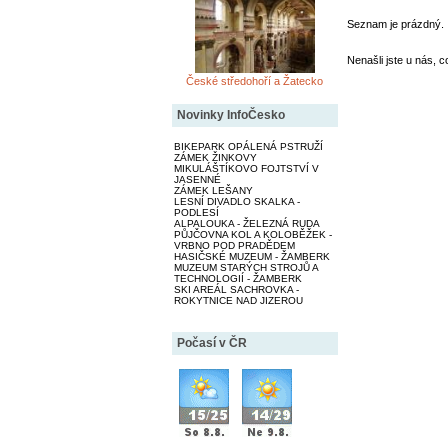
Seznam je prázdný.
Nenašli jste u nás, c
České středohoří a Žatecko
Novinky InfoČesko
BIKEPARK OPÁLENÁ PSTRUŽÍ
ZÁMEK ŽINKOVY
MIKULÁŠTÍKOVO FOJTSTVÍ V
JASENNÉ
ZÁMEK LEŠANY
LESNÍ DIVADLO SKALKA -
PODLESÍ
ALPALOUKA - ŽELEZNÁ RUDA
PŮJČOVNA KOL A KOLOBĚŽEK -
VRBNO POD PRADĚDEM
HASIČSKÉ MUZEUM - ŽAMBERK
MUZEUM STARÝCH STROJŮ A
TECHNOLOGIÍ - ŽAMBERK
SKI AREÁL SACHROVKA -
ROKYTNICE NAD JIZEROU
Počasí v ČR