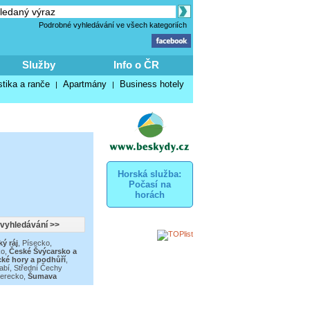
Podrobné vyhledávání ve všech kategoriích
Služby
Info o ČR
stika a ranče
Apartmány
Business hotely
|
|
Horská služba:
Počasí na
horách
ý ráj
,
Písecko,
ko
,
České Švýcarsko a
cké hory a podhůří
,
abí
,
Střední Čechy
berecko
,
Šumava