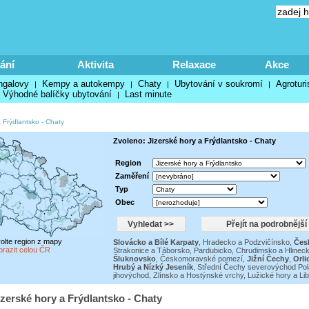
ání
Aktivita
Relaxace
Akce
ngalovy
Kempy a autokempy
Chaty
Ubytování v soukromí
Agroturi
|
|
|
|
Výhodné balíčky ubytování
Last minute
|
a Frýdlantsko
-
Chaty
Zvoleno: Jizerské hory a Frýdlantsko - Chaty
Region
Zaměření
Typ
Obec
volte region z mapy
Slovácko a Bílé Karpaty
,
Hradecko a Podzvičínsko
,
Česk
brazit celou ČR
Strakonice a Táborsko
,
Pardubicko, Chrudimsko a Hlinec
Šluknovsko
,
Českomoravské pomezí
,
Jižní Čechy
,
Orli
Hrubý a Nízký Jeseník
,
Střední Čechy severovýchod Pol
jihovýchod
,
Zlínsko a Hostýnské vrchy
,
Lužické hory a Li
izerské hory a Frýdlantsko - Chaty