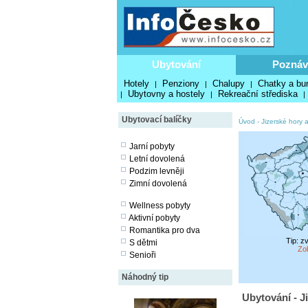
Ubytování
Poznáv
Hotely
Penziony
Chalupy
Chatky a bu
|
|
|
Ubytovny a hostely
Rekreační střediska
|
|
|
Ubytovací balíčky
Úvod
-
Jizerské hory 
Jarní pobyty
Letní dovolená
Podzim levněji
Zimní dovolená
Wellness pobyty
Aktivní pobyty
Romantika pro dva
Tip: z
S dětmi
Zo
Senioři
Náhodný tip
Ubytování - J