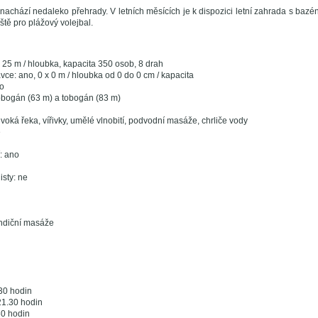
nachází nedaleko přehrady. V letních měsících je k dispozici letní zahrada s baz
iště pro plážový volejbal.
 25 m / hloubka, kapacita 350 osob, 8 drah
ce: ano, 0 x 0 m / hloubka od 0 do 0 cm / kapacita
o
obogán (63 m) a tobogán (83 m)
ivoká řeka, vířivky, umělé vlnobití, podvodní masáže, chrliče vody
e
í: ano
sty: ne
ondiční masáže
30 hodin
21.30 hodin
30 hodin