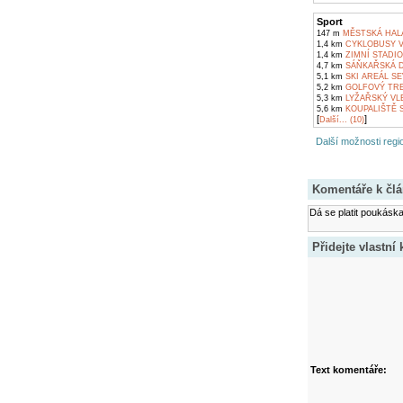
Sport
147 m
MĚSTSKÁ HALA
1,4 km
CYKLOBUSY V
1,4 km
ZIMNÍ STADIO
4,7 km
SÁŇKAŘSKÁ 
5,1 km
SKI AREÁL SE
5,2 km
GOLFOVÝ TRE
5,3 km
LYŽAŘSKÝ VLE
5,6 km
KOUPALIŠTĚ S
[
]
Další... (10)
Další možnosti regio
Komentáře k čl
Dá se platit poukás
Přidejte vlastní
Text komentáře: