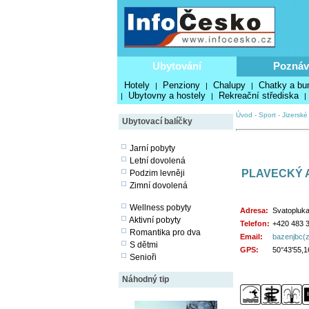
Ubytování
Poznáv
Hotely
Penziony
Chalupy
Chatky a bu
|
|
|
Ubytovny a hostely
Rekreační střediska
|
|
|
Úvod
-
Sport
-
Jizerské
Ubytovací balíčky
Jarní pobyty
Letní dovolená
PLAVECKÝ 
Podzim levněji
Zimní dovolená
Wellness pobyty
Adresa:
Svatopluka
Aktivní pobyty
Telefon:
+420 483 
Romantika pro dva
Email:
bazenjbc(z
S dětmi
GPS:
50°43'55,1
Senioři
Náhodný tip