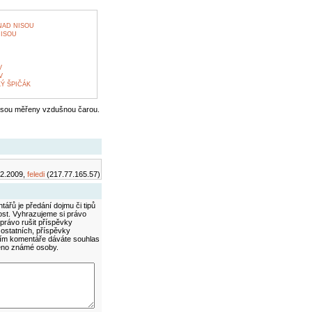
NAD NISOU
ISOU
V
V
Ý ŠPIČÁK
jsou měřeny vzdušnou čarou.
02.2009,
feledi
(217.77.165.57)
ářů je předání dojmu či tipů
ost. Vyhrazujeme si právo
právo rušit příspěvky
 ostatních, příspěvky
áním komentáře dáváte souhlas
méno známé osoby.