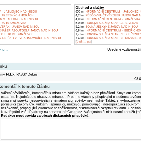
Obchod a služby
 - JABLONEC NAD NISOU
959 m
INFORMAČNÍ CENTRUM – JABLONEC 
 JIZERSKÝCH HORÁCH
4,2 km
PŮJČOVNA ČTYŘKOLEK JANOV NAD N
N V JABLONCI NAD NISOU
4,9 km
INFORMAČNÍ CENTRUM - SMRŽOVKA
DRÁHA SMRŽOVKA
5,0 km
HORSKÁ SLUŽBA STANICE SEVERÁK
VERÁK - JANOV NAD NISOU
5,2 km
SOLNÁ JESKYNĚ JANOV NAD NISOU
NAŽER ABOUTGOLF JANOV NAD NISOU
6,8 km
INFORMAČNÍ CENTRUM – BEDŘICHO
K FILIP VE SMRŽOVCE
7,4 km
HORSKÁ SLUŽBA STANICE BEDŘICHO
LUNÍČKO VE VRATISLAVICÍCH NAD NISOU
7,4 km
HORSKÁ SLUŽBA STANICE TANVALDSK
[
]
Další... (4)
nu ...
Uvedené vzdálenosti 
ánku
kamy FLEXI PASS? Děkuji
08.
 komentář k tomuto článku
Vážení návštěvníci, komentáře k místu smí vkládat každý a bez přihlášení. Smyslem koment
ostatním. Nejedná se o chatovou místnost. Prosíme všechny přispívající o slušnost a věcn
smazat příspěvky nesouvisející s tématem a příspěvky nesmyslné. Taktéž si vyhrazujeme 
porušující zákony ČR, vulgární, spamující, urážející, pomlouvající, nerespektující soukromí
nezákonné, propagující jakoukoliv nesnášenlivost, diskriminaci či skrytou reklamu. Odesl
k uveřejnění Vaší IP adresy na serveru InfoCesko.cz. Vaše jméno či nick nesmí zneužít j
Redakce neodpovídá za obsah diskusních příspěvků.