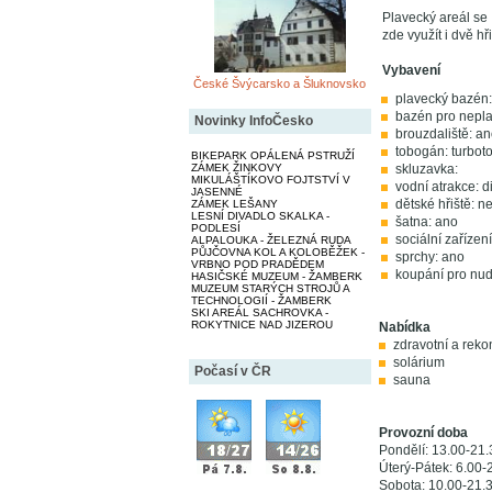
Plavecký areál se 
zde využít i dvě hř
Vybavení
České Švýcarsko a Šluknovsko
plavecký bazén:
bazén pro neplav
Novinky InfoČesko
brouzdaliště: an
tobogán: turbot
BIKEPARK OPÁLENÁ PSTRUŽÍ
skluzavka:
ZÁMEK ŽINKOVY
MIKULÁŠTÍKOVO FOJTSTVÍ V
vodní atrakce: d
JASENNÉ
dětské hřiště: n
ZÁMEK LEŠANY
LESNÍ DIVADLO SKALKA -
šatna: ano
PODLESÍ
sociální zařízen
ALPALOUKA - ŽELEZNÁ RUDA
PŮJČOVNA KOL A KOLOBĚŽEK -
sprchy: ano
VRBNO POD PRADĚDEM
koupání pro nudi
HASIČSKÉ MUZEUM - ŽAMBERK
MUZEUM STARÝCH STROJŮ A
TECHNOLOGIÍ - ŽAMBERK
SKI AREÁL SACHROVKA -
ROKYTNICE NAD JIZEROU
Nabídka
zdravotní a rek
solárium
Počasí v ČR
sauna
Provozní doba
Pondělí: 13.00-21.
Úterý-Pátek: 6.00-
Sobota: 10.00-21.