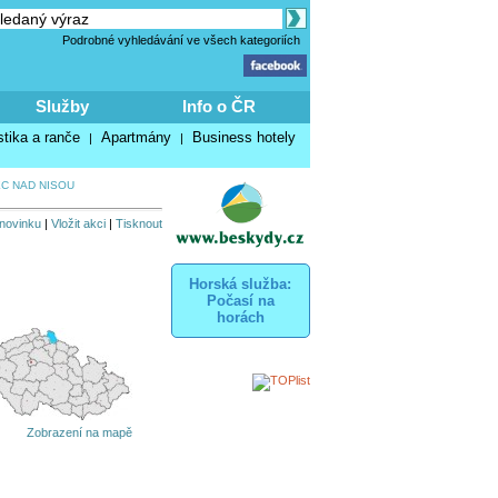
Podrobné vyhledávání ve všech kategoriích
Služby
Info o ČR
stika a ranče
Apartmány
Business hotely
|
|
C NAD NISOU
 novinku
|
Vložit akci
|
Tisknout
Horská služba:
Počasí na
horách
Zobrazení na mapě