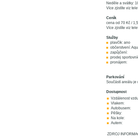
Neděle a svátky: 1
Více zjistíte viz tel
Ceník
cena od 70 Kč / 1,
Více zjistíte viz tel
Služby
plavčík: ano
občerstvení: Aq
zapůjčení:
prodej sportovní
pronájem:
Parkování
Součástí areálu je
Dostupnost
Vzdálenost vzd
Vlakem:
Autobusem:
Pěšky:
Na kole:
Autem:
ZDROJ INFORMACÍ