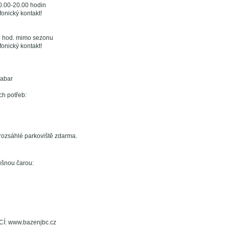
0.00-20.00 hodin
efonický kontakt!
5 hod. mimo sezonu
efonický kontakt!
uabar
ch potřeb:
 rozsáhlé parkoviště zdarma.
ušnou čarou:
: www.bazenjbc.cz