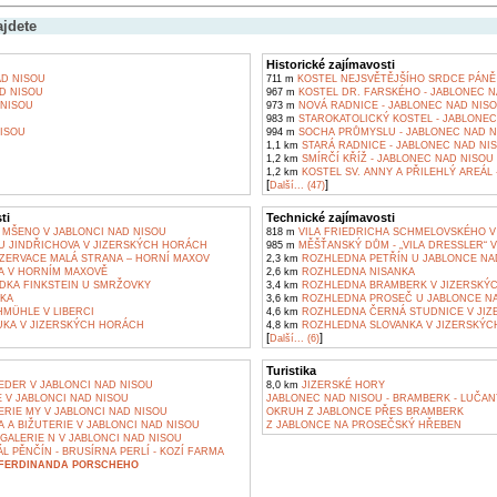
ajdete
Historické zajímavosti
D NISOU
711 m
KOSTEL NEJSVĚTĚJŠÍHO SRDCE PÁNĚ 
D NISOU
967 m
KOSTEL DR. FARSKÉHO - JABLONEC N
NISOU
973 m
NOVÁ RADNICE - JABLONEC NAD NIS
983 m
STAROKATOLICKÝ KOSTEL - JABLONEC
ISOU
994 m
SOCHA PRŮMYSLU - JABLONEC NAD N
1,1 km
STARÁ RADNICE - JABLONEC NAD NI
1,2 km
SMÍRČÍ KŘÍŽ - JABLONEC NAD NISOU
1,2 km
KOSTEL SV. ANNY A PŘILEHLÝ AREÁL
[
]
Další... (47)
ti
Technické zajímavosti
MŠENO V JABLONCI NAD NISOU
818 m
VILA FRIEDRICHA SCHMELOVSKÉHO V
 U JINDŘICHOVA V JIZERSKÝCH HORÁCH
985 m
MĚŠŤANSKÝ DŮM - „VILA DRESSLER“ V
ZERVACE MALÁ STRANA – HORNÍ MAXOV
2,3 km
ROZHLEDNA PETŘÍN U JABLONCE NA
A V HORNÍM MAXOVĚ
2,6 km
ROZHLEDNA NISANKA
ÍDKA FINKSTEIN U SMRŽOVKY
3,4 km
ROZHLEDNA BRAMBERK V JIZERSKÝ
ČKA
3,6 km
ROZHLEDNA PROSEČ U JABLONCE NA
HMÜHLE V LIBERCI
4,6 km
ROZHLEDNA ČERNÁ STUDNICE V JI
UKA V JIZERSKÝCH HORÁCH
4,8 km
ROZHLEDNA SLOVANKA V JIZERSKÝC
[
]
Další... (6)
Turistika
EDER V JABLONCI NAD NISOU
8,0 km
JIZERSKÉ HORY
 V JABLONCI NAD NISOU
JABLONEC NAD NISOU - BRAMBERK - LUČAN
RIE MY V JABLONCI NAD NISOU
OKRUH Z JABLONCE PŘES BRAMBERK
A BIŽUTERIE V JABLONCI NAD NISOU
Z JABLONCE NA PROSEČSKÝ HŘEBEN
GALERIE N V JABLONCI NAD NISOU
L PĚNČÍN - BRUSÍRNA PERLÍ - KOZÍ FARMA
FERDINANDA PORSCHEHO