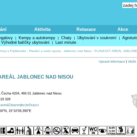
ání
Aktivita
Relaxace
Akce
ngalovy
Kempy a autokempy
Chaty
Ubytování v soukromí
Agroturi
|
|
|
|
Výhodné balíčky ubytování
Last minute
|
 hory a Frýdlantsko
-
Plavání a vodní sporty
-
Jablonec nad Nisou
-
PLAVECKÝ AREÁL JABLONE
Upravit informace
|
Vložit
AREÁL JABLONEC NAD NISOU
 Čecha 4204, 466 01 Jablonec nad Nisou
319 328
avináč)bazenjbc(tečka)cz
60"N, 15°10'39,390"E