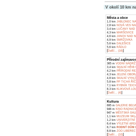
V okolí 10 km n
Města a obce
1,0 km
JABLONEC NA
2,8 km
NOVÁ VES NA
3,4 km
LUČANY NAD 
4,3 km
MARŠOVICE
4,6 km
JANOV NAD N
4,9 km
SMRŽOVKA
5,6 km
DALEŠICE
5,6 km
RÁDLO
[
]
Další... (16)
Přírodní zajímavos
365 m
VODNÍ NÁDRŽ 
3,4 km
SKALNÍ HŘIB
4,2 km
PŘÍRODNÍ RE
4,3 km
JELENÍ OBOR
4,8 km
SKALNÍ VYHL
5,8 km
PP TICHÁ ŘÍ
7,1 km
RYBNÍK TEIC
8,3 km
KLIKVOVÁ LO
[
]
Další... (4)
Kultura
695 m
GALERIE BELV
946 m
KINO RADNICE
947 m
MĚSTSKÁ GALE
1,1 km
MUZEUM SKLA 
1,2 km
UNIVERZITNÍ 
6,4 km
VÝLETNÍ AREÁ
6,7 km
RODNÝ DŮM 
8,8 km
ZOO LIBEREC
[
]
Další... (10)