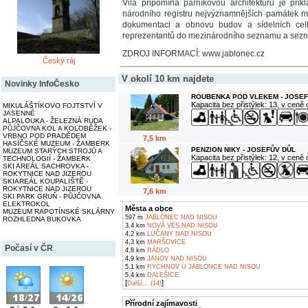
Vila připomíná parníkovou architekturu je př
národního registru nejvýznamnějších památek mo
dokumentaci a obnovu budov a sídelních cel
reprezentantů do mezinárodního seznamu a sezn
ZDROJ INFORMACÍ: www.jablonec.cz
Český ráj
V okolí 10 km najdete
Novinky InfoČesko
ROUBENKA POD VLEKEM - JOSEF
Kapacita bez přistýlek: 13, v ceně
MIKULÁŠTÍKOVO FOJTSTVÍ V
JASENNÉ
ALPALOUKA - ŽELEZNÁ RUDA
PŮJČOVNA KOL A KOLOBĚŽEK -
VRBNO POD PRADĚDEM
7,5 km
HASIČSKÉ MUZEUM - ŽAMBERK
PENZION NIKY - JOSEFŮV DŮL
MUZEUM STARÝCH STROJŮ A
Kapacita bez přistýlek: 12, v ceně
TECHNOLOGIÍ - ŽAMBERK
SKI AREÁL SACHROVKA -
ROKYTNICE NAD JIZEROU
SKIAREÁL KOUPALIŠTĚ -
ROKYTNICE NAD JIZEROU
7,6 km
SKI PARK GRUŇ - PŮJČOVNA
ELEKTROKOL
Města a obce
MUZEUM RAPOTÍNSKÉ SKLÁRNY
597 m
JABLONEC NAD NISOU
ROZHLEDNA BUKOVKA
3,4 km
NOVÁ VES NAD NISOU
4,2 km
LUČANY NAD NISOU
4,3 km
MARŠOVICE
Počasí v ČR
4,8 km
RÁDLO
4,9 km
JANOV NAD NISOU
5,1 km
RYCHNOV U JABLONCE NAD NISOU
5,4 km
DALEŠICE
[
]
Další... (14)
Přírodní zajímavosti