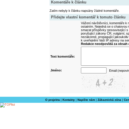
Komentáře k článku
Zatím nebyly k článku napsány žádné komentáře.
Přidejte vlastní komentář k tomuto článku
Vážení návštěvníci, komentáře k m
ostatním. Nejedná se o chatovou m
smazat příspěvky nesouvisející s
porušující zákony ČR, vulgární, sp
nezákonné, propagující jakoukoliv
k uveřejnění Vaší IP adresy na s
Redakce neodpovídá za obsah d
Text komentáře:
Jméno:
Email (nepovi
O projektu
|
Kontakty
|
Napište nám
|
Zákaznická zóna
|
Cen