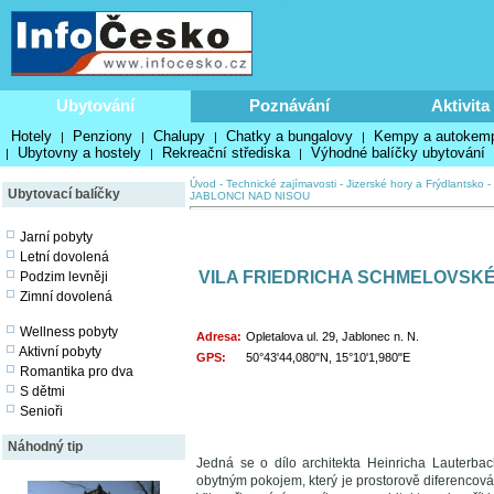
Ubytování
Poznávání
Aktivita
Hotely
Penziony
Chalupy
Chatky a bungalovy
Kempy a autokem
|
|
|
|
Ubytovny a hostely
Rekreační střediska
Výhodné balíčky ubytování
|
|
|
Úvod
-
Technické zajímavosti
-
Jizerské hory a Frýdlantsko
-
Ubytovací balíčky
JABLONCI NAD NISOU
Jarní pobyty
Letní dovolená
VILA FRIEDRICHA SCHMELOVSKÉ
Podzim levněji
Zimní dovolená
Wellness pobyty
Adresa:
Opletalova ul. 29, Jablonec n. N.
Aktivní pobyty
GPS:
50°43'44,080"N, 15°10'1,980"E
Romantika pro dva
S dětmi
Senioři
Náhodný tip
Jedná se o dílo architekta Heinricha Lauterbac
obytným pokojem, který je prostorově diferencová