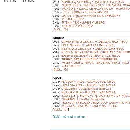
664 m
VODNÍ NÁDRŽ MŠENO V JABLONCI NAD NISOU
3,8 km
SKALNÍ HŘIB U JINDŘICHOVA V JIZERSKÝCH HO
4,9 km
PŘÍRODNÍ REZERVACE MALÁ STRANA – HORNÍ M
5,1 km
JELENÍ OBORA V HORNÍM MAXOVĚ
5,6 km
SKALNÍ VYHLÍDKA FINKSTEIN U SMRŽOVKY
6,3 km
PP TICHÁ ŘÍČKA
6,4 km
RYBNÍK TEICHMÜHLE V LIBERCI
8,2 km
LIBERECKÁ PŘEHRADA
[
]
Další... (5)
Kultura
500 m
UNIVERZITNÍ GALERIE N V JABLONCI NAD NISOU
565 m
KINO RADNICE V JABLONCI NAD NISOU
565 m
MĚSTSKÁ GALERIE MY V JABLONCI NAD NISOU
791 m
MUZEUM SKLA A BIŽUTERIE V JABLONCI NAD NIS
930 m
GALERIE BELVEDER V JABLONCI NAD NISOU
6,0 km
RODNÝ DŮM FERDINANDA PORSCHEHO
6,7 km
VÝLETNÍ AREÁL PĚNČÍN - BRUSÍRNA PERLÍ - KOZÍ
8,4 km
ZOO LIBEREC
[
]
Další... (9)
Sport
818 m
PLAVECKÝ AREÁL JABLONEC NAD NISOU
842 m
ZIMNÍ STADION V JABLONCI NAD NISOU
868 m
CYKLOBUSY V JIZERSKÝCH HORÁCH
960 m
MĚSTSKÁ HALA - JABLONEC NAD NISOU
5,0 km
KOUPALIŠTĚ SLUNÍČKO VE VRATISLAVICÍCH NAD 
5,3 km
SÁŇKAŘSKÁ DRÁHA SMRŽOVKA
5,6 km
GOLFOVÝ TRENAŽER ABOUTGOLF JANOV NAD NI
5,6 km
SKI AREÁL SEVERÁK - JANOV NAD NISOU
[
]
Další... (14)
Další možnosti regionu ...