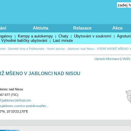
ání
Aktivita
Relaxace
Akce
ngalovy
Kempy a autokempy
Chaty
Ubytování v soukromí
Agroturi
|
|
|
|
Výhodné balíčky ubytování
Last minute
|
osti
-
Jizerské hory a Frýdlantsko
-
Vodní plochy
-
Jablonec nad Nisou
-
VODNÍ NÁDRŽ MŠENO V
Upravit informace
|
Vložit
Ž MŠENO V JABLONCI NAD NISOU
lonec nad Nisou
67 677 (TIC)
áč)jablonec(tečka)com
.jablonec.com/co-podniknout/let...
0"N, 15°10'23,170"E