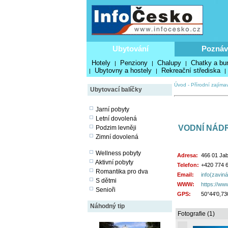
Ubytování
Poznáv
Hotely
Penziony
Chalupy
Chatky a bu
|
|
|
Ubytovny a hostely
Rekreační střediska
|
|
|
Úvod
-
Přírodní zajímav
Ubytovací balíčky
Jarní pobyty
Letní dovolená
VODNÍ NÁDR
Podzim levněji
Zimní dovolená
Wellness pobyty
Adresa:
466 01 Jab
Aktivní pobyty
Telefon:
+420 774 6
Romantika pro dva
Email:
info(zavin
S dětmi
WWW:
https://www
Senioři
GPS:
50°44'0,73
Náhodný tip
Fotografie (1)