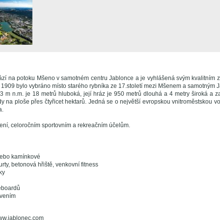
zí na potoku Mšeno v samotném centru Jablonce a je vyhlášená svým kvalitním z
 - 1909 bylo vybráno místo starého rybníka ze 17.století mezi Mšenem a samotným 
3 m n.m. je 18 metrů hluboká, její hráz je 950 metrů dlouhá a 4 metry široká a z
dy na ploše přes čtyřicet hektarů. Jedná se o největší evropskou vnitroměstskou 
a.
ření, celoročním sportovním a rekreačním účelům.
nebo kamínkové
urty, betonová hřiště, venkovní fitness
ky
eboardů
tvením
www.jablonec.com