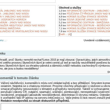
Obchod a služby
ÁL JABLONEC NAD NISOU
1,0 km
INFORMAČNÍ CENTRUM – JABLONEC 
 - JABLONEC NAD NISOU
4,0 km
PŮJČOVNA ČTYŘKOLEK JANOV NAD N
N V JABLONCI NAD NISOU
4,9 km
HORSKÁ SLUŽBA STANICE SEVERÁK
 JIZERSKÝCH HORÁCH
5,0 km
SOLNÁ JESKYNĚ JANOV NAD NISOU
VERÁK - JANOV NAD NISOU
5,2 km
INFORMAČNÍ CENTRUM - SMRŽOVKA
NAŽER ABOUTGOLF JANOV NAD NISOU
6,6 km
INFORMAČNÍ CENTRUM – BEDŘICHO
DRÁHA SMRŽOVKA
7,1 km
HORSKÁ SLUŽBA STANICE BEDŘICHO
LUNÍČKO VE VRATISLAVICÍCH NAD NISOU
7,6 km
HORSKÁ SLUŽBA STANICE TANVALDSK
[
]
Další... (4)
nu ...
Uvedené vzdálenosti 
ánku
hradě, proč Slunky nemohli nechat?Letos 2015 je mají zbourat. Opravit jdou, jejich atmosféra 
 celého prostoru Slunečních lázní je velmi cenné,už teď je navždy neuvěřitelně poničeno bag
storu Slunečních lázní za ohradou-pánská a dámská zvlášť-nebudou zachovány!S výmluvou 
no, ale jsou a budou neodděleny!
04
 komentář k tomuto článku
Vážení návštěvníci, komentáře k místu smí vkládat každý a bez přihlášení. Smyslem koment
ostatním. Nejedná se o chatovou místnost. Prosíme všechny přispívající o slušnost a věcn
smazat příspěvky nesouvisející s tématem a příspěvky nesmyslné. Taktéž si vyhrazujeme 
porušující zákony ČR, vulgární, spamující, urážející, pomlouvající, nerespektující soukromí
nezákonné, propagující jakoukoliv nesnášenlivost, diskriminaci či skrytou reklamu. Odesl
k uveřejnění Vaší IP adresy na serveru InfoCesko.cz. Vaše jméno či nick nesmí zneužít j
Redakce neodpovídá za obsah diskusních příspěvků.