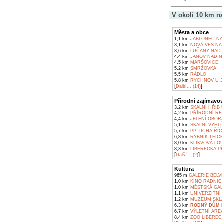
V okolí 10 km n
Města a obce
1,1 km
JABLONEC NA
3,1 km
NOVÁ VES NA
3,6 km
LUČANY NAD 
4,4 km
JANOV NAD N
4,5 km
MARŠOVICE
5,2 km
SMRŽOVKA
5,5 km
RÁDLO
5,8 km
RYCHNOV U J
[
]
Další... (14)
Přírodní zajímavos
3,2 km
SKALNÍ HŘIB
4,2 km
PŘÍRODNÍ RE
4,4 km
JELENÍ OBOR
5,1 km
SKALNÍ VYHL
5,7 km
PP TICHÁ ŘÍ
6,8 km
RYBNÍK TEIC
8,0 km
KLIKVOVÁ LO
8,3 km
LIBERECKÁ P
[
]
Další... (2)
Kultura
965 m
GALERIE BELV
1,0 km
KINO RADNIC
1,0 km
MĚSTSKÁ GAL
1,1 km
UNIVERZITNÍ 
1,2 km
MUZEUM SKLA 
6,3 km
RODNÝ DŮM 
6,7 km
VÝLETNÍ AREÁ
8,4 km
ZOO LIBEREC