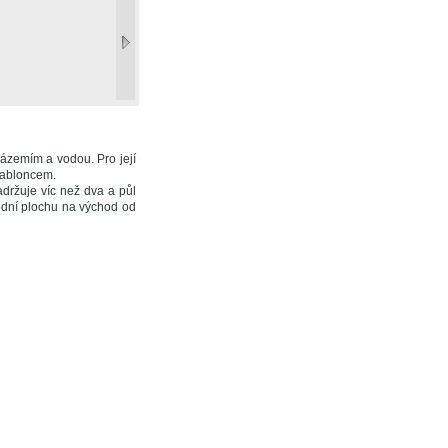
ázemím a vodou. Pro její
Jabloncem.
adržuje víc než dva a půl
vodní plochu na východ od