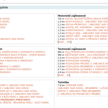
ajdete
Historické zajímavosti
D NISOU
741 m
KOSTEL NEJSVĚTĚJŠÍHO SRDCE PÁNĚ 
D NISOU
1,0 km
NOVÁ RADNICE - JABLONEC NAD NIS
NISOU
1,1 km
SOCHA PRŮMYSLU - JABLONEC NAD 
ISOU
1,1 km
KOSTEL DR. FARSKÉHO - JABLONEC 
1,2 km
STARÁ RADNICE - JABLONEC NAD NI
1,2 km
BÝVALÁ FARA - JABLONEC NAD NISOU
1,2 km
SMÍRČÍ KŘÍŽ - JABLONEC NAD NISOU
ABLONCE NAD NISOU
1,3 km
KOSTEL SV. ANNY A PŘILEHLÝ AREÁL
[
]
Další... (45)
ti
Technické zajímavosti
 U JINDŘICHOVA V JIZERSKÝCH HORÁCH
664 m
VILA FRIEDRICHA SCHMELOVSKÉHO V
ZERVACE MALÁ STRANA – HORNÍ MAXOV
984 m
MĚŠŤANSKÝ DŮM - „VILA DRESSLER“ V
A V HORNÍM MAXOVĚ
2,4 km
ROZHLEDNA PETŘÍN U JABLONCE NA
ÍDKA FINKSTEIN U SMRŽOVKY
2,9 km
ROZHLEDNA NISANKA
ČKA
3,2 km
ROZHLEDNA PROSEČ U JABLONCE NA
HMÜHLE V LIBERCI
3,4 km
ROZHLEDNA BRAMBERK V JIZERSKÝ
UKA V JIZERSKÝCH HORÁCH
4,7 km
ROZHLEDNA SLOVANKA V JIZERSKÝC
ŘEHRADA
4,9 km
ROZHLEDNA ČERNÁ STUDNICE V JI
[
]
Další... (6)
Turistika
EDER V JABLONCI NAD NISOU
7,9 km
JIZERSKÉ HORY
E V JABLONCI NAD NISOU
JABLONEC NAD NISOU - BRAMBERK - LUČAN
ERIE MY V JABLONCI NAD NISOU
OKRUH Z JABLONCE PŘES BRAMBERK
GALERIE N V JABLONCI NAD NISOU
Z JABLONCE NA PROSEČSKÝ HŘEBEN
A BIŽUTERIE V JABLONCI NAD NISOU
FERDINANDA PORSCHEHO
L PĚNČÍN - BRUSÍRNA PERLÍ - KOZÍ FARMA