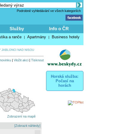
Podrobné vyhledávání ve všech kategoriích
Služby
Info o ČR
stika a ranče
Apartmány
Business hotely
|
|
 JABLONCI NAD NISOU
 novinku
|
Vložit akci
|
Tisknout
Horská služba:
Počasí na
horách
Zobrazení na mapě
[Zobrazit náhledy]