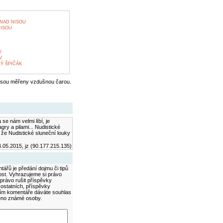
NAD NISOU
ISOU
V
V
Ý ŠPIČÁK
jsou měřeny vzdušnou čarou.
se nám velmi líbí, je
ry a pilami... Nudistické
že Nudistické sluneční louky
.05.2015, jz (90.177.215.135)
ářů je předání dojmu či tipů
ost. Vyhrazujeme si právo
právo rušit příspěvky
 ostatních, příspěvky
áním komentáře dáváte souhlas
méno známé osoby.