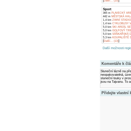
[
]
Další... (10)
Sport
365 m
PLAVECKÝ ARE
442 m
MĚSTSKÁ HALA
1,4 km
ZIMNÍ STADIO
1,4 km
CYKLOBUSY V
5,0 km
SKI AREÁL SE
5,0 km
GOLFOVÝ TRE
5,0 km
SÁŇKAŘSKÁ 
5,3 km
KOUPALIŠTĚ S
[
]
Další... (13)
Další možnosti regio
Komentáře k čl
Sluneční lázně na pře
neopakovatelná, území
sluneční louky v pro
jsou na Tajvanu. To a
Přidejte vlastní