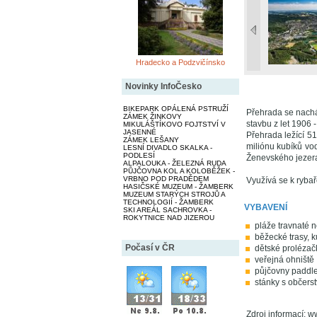
Hradecko a Podzvičínsko
Novinky InfoČesko
BIKEPARK OPÁLENÁ PSTRUŽÍ
Přehrada se nachá
ZÁMEK ŽINKOVY
stavbu z let 1906
MIKULÁŠTÍKOVO FOJTSTVÍ V
JASENNÉ
Přehrada ležící 51
ZÁMEK LEŠANY
miliónu kubíků vo
LESNÍ DIVADLO SKALKA -
PODLESÍ
Ženevského jezer
ALPALOUKA - ŽELEZNÁ RUDA
PŮJČOVNA KOL A KOLOBĚŽEK -
VRBNO POD PRADĚDEM
Využívá se k ryba
HASIČSKÉ MUZEUM - ŽAMBERK
MUZEUM STARÝCH STROJŮ A
TECHNOLOGIÍ - ŽAMBERK
VYBAVENÍ
SKI AREÁL SACHROVKA -
ROKYTNICE NAD JIZEROU
pláže travnaté 
běžecké trasy, k
Počasí v ČR
dětské prolézač
veřejná ohniště
půjčovny paddl
stánky s občers
Zdroj informací: 