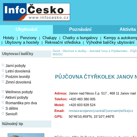
Ubytování
Poznávání
Aktivita
Hotely
Penziony
Chalupy
Chatky a bungalovy
Kempy a autokem
|
|
|
|
Ubytovny a hostely
Rekreační střediska
Výhodné balíčky ubytování
|
|
|
Úvod
-
Obchod a služby
-
Jizerské hory a Frýdlantsko
-
Půjč
Ubytovací balíčky
NISOU
Jarní pobyty
Letní dovolená
PŮJČOVNA ČTYŘKOLEK JANOV 
Podzim levněji
Zimní dovolená
Wellness pobyty
Adresa:
Janov nad Nisou č.p. 517 , 468 11 Janov nad
Aktivní pobyty
Telefon:
+420 483 380 005
Romantika pro dva
Mobil:
+420 603 828 524
S dětmi
Email:
restauracejanov(zavináč)seznam(tečka)cz
Senioři
GPS:
50°46'10,459"N, 15°10'7,440"E
Náhodný tip