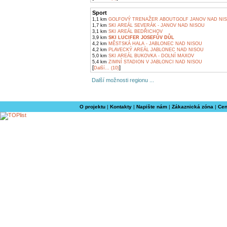
Sport
1,1 km
GOLFOVÝ TRENAŽER ABOUTGOLF JANOV NAD NI
1,7 km
SKI AREÁL SEVERÁK - JANOV NAD NISOU
3,1 km
SKI AREÁL BEDŘICHOV
3,9 km
SKI LUCIFER JOSEFŮV DŮL
4,2 km
MĚSTSKÁ HALA - JABLONEC NAD NISOU
4,2 km
PLAVECKÝ AREÁL JABLONEC NAD NISOU
5,0 km
SKI AREÁL BUKOVKA - DOLNÍ MAXOV
5,4 km
ZIMNÍ STADION V JABLONCI NAD NISOU
[
]
Další... (10)
Další možnosti regionu ...
O projektu
|
Kontakty
|
Napište nám
|
Zákaznická zóna
|
Cen