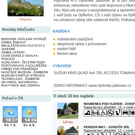
Půjčovna ATV čtyřkolek Jablonec je tu pro vš
omezovat, nebudeme Vám cpát doprovod a říkat ka
Vás. Nám jde pouze o bezproblémový a spolehliv
z vaší jízdy na čtyřkolce. CD s vaší jízdou na č
Regiony
na celodenní výlety (dle zdatnosti řidičů). Potřeb
Novinky InfoČesko
NABÍDKA
individuální zapůjčení
BIKEPARK OPÁLENÁ PSTRUŽÍ
ZÁMEK ŽINKOVY
skupinové výlety s průvodcem
MIKULÁŠTÍKOVO FOJTSTVÍ V
osobní řidič
JASENNÉ
ZÁMEK LEŠANY
firemní akce
LESNÍ DIVADLO SKALKA -
PODLESÍ
ALPALOUKA - ŽELEZNÁ RUDA
PŮJČOVNA KOL A KOLOBĚŽEK -
VYBAVENÍ
VRBNO POD PRADĚDEM
HASIČSKÉ MUZEUM - ŽAMBERK
SUZUKI KING QUAD 4x4 700, ACCESS TOMAHA
MUZEUM STARÝCH STROJŮ A
TECHNOLOGIÍ - ŽAMBERK
SKI AREÁL SACHROVKA -
ZDROJ INFORMACÍ: www.ctyrkolky-jablonec.cz
ROKYTNICE NAD JIZEROU
V okolí 10 km najdete
Počasí v ČR
ROUBENKA POD VLEKEM - JOSEF
Kapacita bez přistýlek: 13, v ceně
3,8 km
PENZION NIKY - JOSEFŮV DŮL
Kapacita bez přistýlek: 12, v ceně