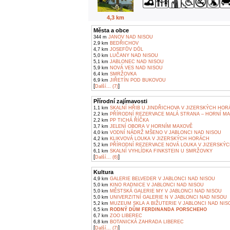
4,3 km
Města a obce
344 m
JANOV NAD NISOU
2,9 km
BEDŘICHOV
4,7 km
JOSEFŮV DŮL
5,0 km
LUČANY NAD NISOU
5,1 km
JABLONEC NAD NISOU
5,9 km
NOVÁ VES NAD NISOU
6,4 km
SMRŽOVKA
6,9 km
JIŘETÍN POD BUKOVOU
[
]
Další... (7)
Přírodní zajímavosti
1,1 km
SKALNÍ HŘIB U JINDŘICHOVA V JIZERSKÝCH HO
2,2 km
PŘÍRODNÍ REZERVACE MALÁ STRANA – HORNÍ M
2,2 km
PP TICHÁ ŘÍČKA
3,7 km
JELENÍ OBORA V HORNÍM MAXOVĚ
4,0 km
VODNÍ NÁDRŽ MŠENO V JABLONCI NAD NISOU
4,2 km
KLIKVOVÁ LOUKA V JIZERSKÝCH HORÁCH
5,2 km
PŘÍRODNÍ REZERVACE NOVÁ LOUKA V JIZERSKÝ
6,1 km
SKALNÍ VYHLÍDKA FINKSTEIN U SMRŽOVKY
[
]
Další... (6)
Kultura
4,9 km
GALERIE BELVEDER V JABLONCI NAD NISOU
5,0 km
KINO RADNICE V JABLONCI NAD NISOU
5,0 km
MĚSTSKÁ GALERIE MY V JABLONCI NAD NISOU
5,0 km
UNIVERZITNÍ GALERIE N V JABLONCI NAD NISOU
5,2 km
MUZEUM SKLA A BIŽUTERIE V JABLONCI NAD NIS
6,5 km
RODNÝ DŮM FERDINANDA PORSCHEHO
6,7 km
ZOO LIBEREC
6,8 km
BOTANICKÁ ZAHRADA LIBEREC
[
]
Další... (7)