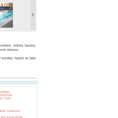
 centrem, dvěma bazény,
nné rekreaci.
 turistiku. Nabízí se také
HOŠTĚM
ADHOŠTĚM
CI TRATI
ENK ZAVADILKA -
T POD RADHOŠTĚM