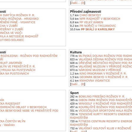
[
]
Další... (3)
osti
Přírodní zajímavosti
H SVATÝCH ROŽNOV P. R.
1,7 km
CHKO BESKYDY
RADU ROŽNOVA - HRADISKO
5,6 km
NPR RADHOŠŤ V BESKYDECH
ĚNĚNÍ PÁNĚ - VIGANTICE
6,8 km
PP VELKÝ KÁMEN
CHA V ZUBŘÍ
9,2 km
PR NOŘIČÍ U TROJANOVIC
ATEŘINY V ZUBŘÍ
10,0 km
PP SKÁLÍ U KAROLINKY
NIČKA VE VIDČI
YRILA A METODĚJE RADHOŠŤ
HUTISKO-SOLANEC
osti
Kultura
 ROZHLEDNA - ROŽNOV POD RADHOŠTĚM
776 m
MLÝNSKÁ DOLINA ROŽNOV POD RADH
ŘÍ
823 m
VALAŠSKÁ DĚDINA ROŽNOV POD RAD
ELKÝ JAVORNÍK
928 m
DŘEVĚNÉ MĚSTEČKO ROŽNOV POD R
LÝN VE FRENŠTÁTĚ P. R.
973 m
VALAŠSKÉ MUZEUM V PŘÍRODĚ ROŽN
YRILKA NA PUSTEVNÁCH
973 m
NÁRODNÍ MUZEUM V PŘÍRODĚ
ŠKA NA PUSTEVNÁCH
1,2 km
KINO PANORAMA V ROŽNOVĚ P. R.
1,5 km
GEOPARK BESKYD V ROŽNOVĚ P. R.
4,1 km
KNIHOVNA VIGANTICE
[
]
Další... (9)
Sport
282 m
BOWLING FREEŠKO ROŽNOV P. R.
NÍK
385 m
GIBON PARK ROŽNOV POD RADHOŠTĚ
ZKA RADEGAST
429 m
MINIGOLF V ROŽNOVĚ POD RADHOŠT
REKREAČNÍ OBLAST V BESKYDECH
457 m
KOUPALIŠTĚ ROŽNOV POD RADHOŠTĚ
KA BESKYDSKÉ NEBE VE FRENŠTÁTĚ POD
551 m
VÍCEÚČELOVÁ SPORTOVNÍ HALA ROŽNO
720 m
TENISOVÉ KURTY RESORTU ENERGET
RADHOŠTĚM
KA ČERTŮV MLÝN
720 m
FITNESS CENTRUM RESORTU ENERGE
y - Valašsko
RADHOŠTĚM
732 m
VALAŠSKÝ GOLFOVÝ KLUB V ROŽNOVĚ
[
]