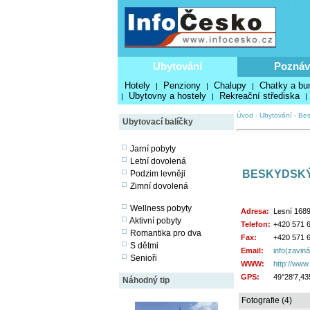
Ubytování
Poznáv
Hotely
Penziony
Chalupy
Chatky a bu
|
|
|
Ubytovny a hostely
Rekreační střediska
|
|
|
Úvod
-
Ubytování
-
Bes
Ubytovací balíčky
Jarní pobyty
Letní dovolená
BESKYDSKÝ
Podzim levněji
Zimní dovolená
Wellness pobyty
Adresa:
Lesní 168
Aktivní pobyty
Telefon:
+420 571 
Romantika pro dva
Fax:
+420 571 
S dětmi
Email:
info(zavin
Senioři
WWW:
http://www.
GPS:
49°28'7,43
Náhodný tip
Fotografie (4)