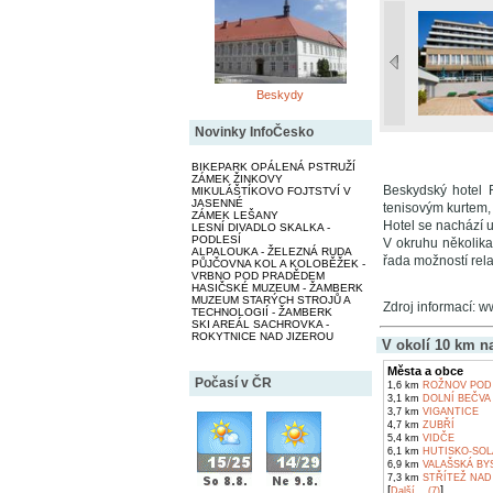
Beskydy
Novinky InfoČesko
BIKEPARK OPÁLENÁ PSTRUŽÍ
ZÁMEK ŽINKOVY
Beskydský hotel 
MIKULÁŠTÍKOVO FOJTSTVÍ V
JASENNÉ
tenisovým kurtem,
ZÁMEK LEŠANY
Hotel se nachází u
LESNÍ DIVADLO SKALKA -
PODLESÍ
V okruhu několika 
ALPALOUKA - ŽELEZNÁ RUDA
řada možností rel
PŮJČOVNA KOL A KOLOBĚŽEK -
VRBNO POD PRADĚDEM
HASIČSKÉ MUZEUM - ŽAMBERK
MUZEUM STARÝCH STROJŮ A
Zdroj informací: w
TECHNOLOGIÍ - ŽAMBERK
SKI AREÁL SACHROVKA -
ROKYTNICE NAD JIZEROU
V okolí 10 km n
Města a obce
Počasí v ČR
1,6 km
ROŽNOV POD
3,1 km
DOLNÍ BEČVA
3,7 km
VIGANTICE
4,7 km
ZUBŘÍ
5,4 km
VIDČE
6,1 km
HUTISKO-SOL
6,9 km
VALAŠSKÁ BY
7,3 km
STŘÍTEŽ NAD
[
]
Další... (7)