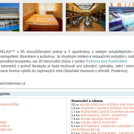
RELAX*** s 85 dvoulůžkovými pokoji a 3 apartmány, s velkým rehabilitačním
 minigolfem, fitcentrem a kuželnou. Je vhodným místem k relaxačním pobytům i rodi
prostřed lesoparku, asi 20 minut pěší chůze z centra
Rožnova pod Radhoštěm
.
kilometrů v pohoří Beskydy je řada možností pro lyžování, cyklistiku, letní i zimní
axace formou výletů do zajímavých míst (Valašské muzeum v přírodě, Pustevny).
ww.hotelrelax.cz
ajdete
Stravování a zábava
 RADHOŠTĚM
721 m
KOLIBA KORDULKA ROŽNOV POD RAD
1,6 km
ČAJOVNA U SLUNCE ROŽNOV POD R
1,7 km
ROŽNOVSKÁ LIDOVÁ ČAJOVNA NA KON
3,4 km
RESTAURACE TATRA - VIGANTICE
7,9 km
KOLIBA VALAŠKA PUSTEVNY
ANEC
8,1 km
KOLIBA ZÁRYŠ PUSTEVNY
STŘICE
8,4 km
RESTAURACE ZAVADILKA A VALAŠSKÝ Š
 BEČVOU
PROSTŘEDNÍ BEČVA
8,7 km
ZEBRA BAR RESTAURANT - FRENŠTÁ