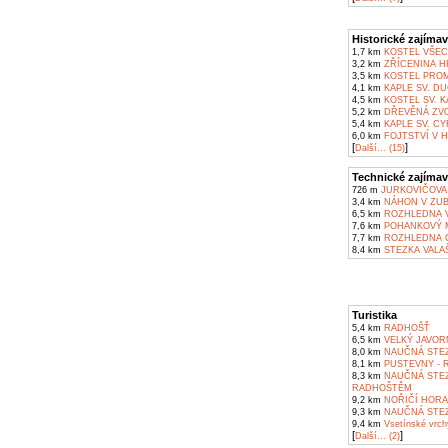
Historické zajímav
1,7 km
KOSTEL VŠEC
3,2 km
ZŘÍCENINA H
3,5 km
KOSTEL PROM
4,1 km
KAPLE SV. DU
4,5 km
KOSTEL SV. K
5,2 km
DŘEVĚNÁ ZVO
5,4 km
KAPLE SV. C
6,0 km
FOJTSTVÍ V 
[
]
Další... (15)
Technické zajímav
726 m
JURKOVIČOVA
3,4 km
NÁHON V ZUB
6,5 km
ROZHLEDNA V
7,6 km
POHANKOVÝ M
7,7 km
ROZHLEDNA C
8,4 km
STEZKA VALA
Turistika
5,4 km
RADHOŠŤ
6,5 km
VELKÝ JAVOR
8,0 km
NAUČNÁ STE
8,1 km
PUSTEVNY - 
8,3 km
NAUČNÁ STEZ
RADHOŠTĚM
9,2 km
NOŘIČÍ HORA
9,3 km
NAUČNÁ STEZ
9,4 km
Vsetínské vrch
[
]
Další... (2)