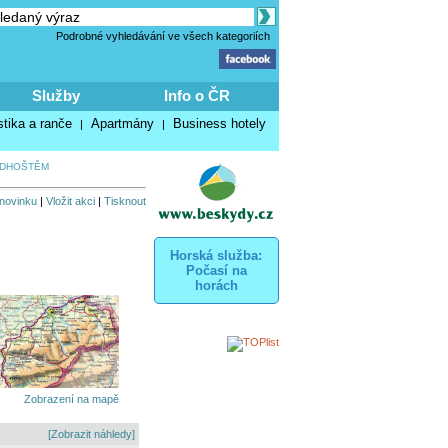
Podrobné vyhledávání ve všech kategoriích
Služby
Info o ČR
stika a ranče
Apartmány
Business hotely
|
|
ADHOŠTĚM
 novinku
|
Vložit akci
|
Tisknout
Horská služba:
Počasí na
horách
Zobrazení na mapě
[Zobrazit náhledy]