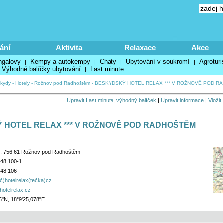
ání
Aktivita
Relaxace
Akce
ngalovy
Kempy a autokempy
Chaty
Ubytování v soukromí
Agroturi
|
|
|
|
Výhodné balíčky ubytování
Last minute
|
kydy
-
Hotely
-
Rožnov pod Radhoštěm
-
BESKYDSKÝ HOTEL RELAX *** V ROŽNOVĚ POD R
Upravit Last minute, výhodný balíček
|
Upravit informace
|
Vložit
 HOTEL RELAX *** V ROŽNOVĚ POD RADHOŠTĚM
9, 756 61 Rožnov pod Radhoštěm
648 100-1
648 106
áč)hotelrelax(tečka)cz
hotelrelax.cz
5"N, 18°9'25,078"E