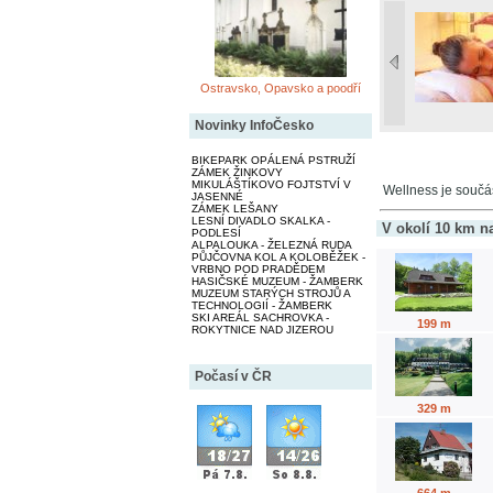
Ostravsko, Opavsko a poodří
Novinky InfoČesko
BIKEPARK OPÁLENÁ PSTRUŽÍ
ZÁMEK ŽINKOVY
MIKULÁŠTÍKOVO FOJTSTVÍ V
Wellness je součá
JASENNÉ
ZÁMEK LEŠANY
LESNÍ DIVADLO SKALKA -
V okolí 10 km n
PODLESÍ
ALPALOUKA - ŽELEZNÁ RUDA
PŮJČOVNA KOL A KOLOBĚŽEK -
VRBNO POD PRADĚDEM
HASIČSKÉ MUZEUM - ŽAMBERK
MUZEUM STARÝCH STROJŮ A
TECHNOLOGIÍ - ŽAMBERK
SKI AREÁL SACHROVKA -
199 m
ROKYTNICE NAD JIZEROU
Počasí v ČR
329 m
664 m