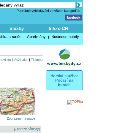
Podrobné vyhledávání ve všech kategoriích
Služby
Info o ČR
stika a ranče
Apartmány
Business hotely
|
|
 novinku
|
Vložit akci
|
Tisknout
Horská služba:
Počasí na
horách
Zobrazení na mapě
[Zobrazit náhledy]