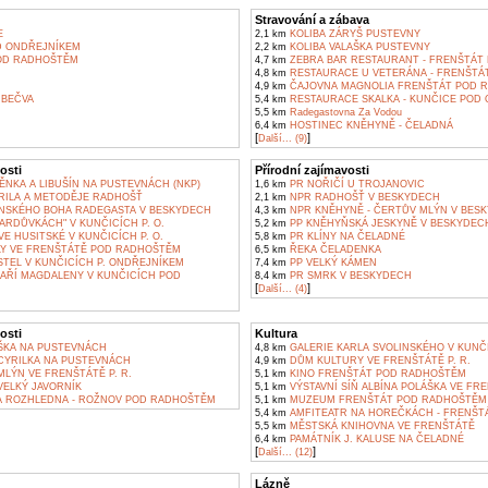
Stravování a zábava
E
2,1 km
KOLIBA ZÁRYŠ PUSTEVNY
 ONDŘEJNÍKEM
2,2 km
KOLIBA VALAŠKA PUSTEVNY
OD RADHOŠTĚM
4,7 km
ZEBRA BAR RESTAURANT - FRENŠTÁT
4,8 km
RESTAURACE U VETERÁNA - FRENŠTÁ
4,9 km
ČAJOVNA MAGNOLIA FRENŠTÁT POD 
BEČVA
5,4 km
RESTAURACE SKALKA - KUNČICE POD
5,5 km
Radegastovna Za Vodou
6,4 km
HOSTINEC KNĚHYNĚ - ČELADNÁ
[
]
Další... (9)
osti
Přírodní zajímavosti
NKA A LIBUŠÍN NA PUSTEVNÁCH (NKP)
1,6 km
PR NOŘIČÍ U TROJANOVIC
YRILA A METODĚJE RADHOŠŤ
2,1 km
NPR RADHOŠŤ V BESKYDECH
SKÉHO BOHA RADEGASTA V BESKYDECH
4,3 km
NPR KNĚHYNĚ - ČERTŮV MLÝN V BES
ARDŮVKÁCH" V KUNČICÍCH P. O.
5,2 km
PP KNĚHYŇSKÁ JESKYNĚ V BESKYDEC
E HUSITSKÉ V KUNČICÍCH P. O.
5,8 km
PR KLÍNY NA ČELADNÉ
Y VE FRENŠTÁTĚ POD RADHOŠTĚM
6,5 km
ŘEKA ČELADENKA
TEL V KUNČICÍCH P. ONDŘEJNÍKEM
7,4 km
PP VELKÝ KÁMEN
MAŘÍ MAGDALENY V KUNČICÍCH POD
8,4 km
PR SMRK V BESKYDECH
[
]
Další... (4)
osti
Kultura
ŠKA NA PUSTEVNÁCH
4,8 km
GALERIE KARLA SVOLINSKÉHO V KUNČ
YRILKA NA PUSTEVNÁCH
4,9 km
DŮM KULTURY VE FRENŠTÁTĚ P. R.
LÝN VE FRENŠTÁTĚ P. R.
5,1 km
KINO FRENŠTÁT POD RADHOŠTĚM
ELKÝ JAVORNÍK
5,1 km
VÝSTAVNÍ SÍŇ ALBÍNA POLÁŠKA VE F
 ROZHLEDNA - ROŽNOV POD RADHOŠTĚM
5,1 km
MUZEUM FRENŠTÁT POD RADHOŠTĚM
5,4 km
AMFITEATR NA HOREČKÁCH - FRENŠT
5,5 km
MĚSTSKÁ KNIHOVNA VE FRENŠTÁTĚ
6,4 km
PAMÁTNÍK J. KALUSE NA ČELADNÉ
[
]
Další... (12)
Lázně