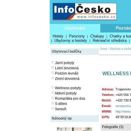
Ubytování
Poznáv
Hotely
Penziony
Chalupy
Chatky a bu
|
|
|
Ubytovny a hostely
Rekreační střediska
|
|
|
Úvod
-
Obchod a služb
Ubytovací balíčky
Jarní pobyty
Letní dovolená
WELLNESS 
Podzim levněji
Zimní dovolená
Wellness pobyty
Adresa:
Trojanovic
Aktivní pobyty
Telefon:
+420 556 
Romantika pro dva
Mobil:
+420 730 
S dětmi
Email:
recepce(za
Senioři
WWW:
http://www
GPS:
49°30'18,6
Náhodný tip
Fotografie (3)