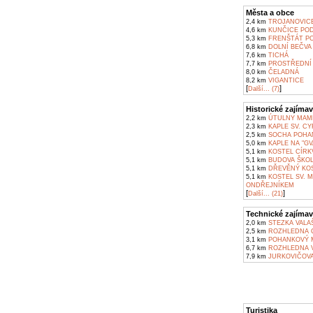
Města a obce
2,4 km
TROJANOVIC
4,6 km
KUNČICE POD
5,3 km
FRENŠTÁT P
6,8 km
DOLNÍ BEČVA
7,6 km
TICHÁ
7,7 km
PROSTŘEDNÍ 
8,0 km
ČELADNÁ
8,2 km
VIGANTICE
[
]
Další... (7)
Historické zajímav
2,2 km
ÚTULNY MAMĚ
2,3 km
KAPLE SV. C
2,5 km
SOCHA POHAN
5,0 km
KAPLE NA "GV
5,1 km
KOSTEL CÍRKV
5,1 km
BUDOVA ŠKOL
5,1 km
DŘEVĚNÝ KOS
5,1 km
KOSTEL SV. 
ONDŘEJNÍKEM
[
]
Další... (21)
Technické zajímav
2,0 km
STEZKA VALA
2,5 km
ROZHLEDNA C
3,1 km
POHANKOVÝ M
6,7 km
ROZHLEDNA V
7,9 km
JURKOVIČOVA
Turistika