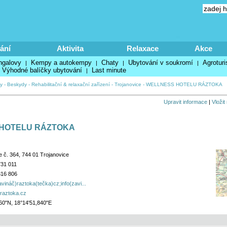
ání
Aktivita
Relaxace
Akce
ngalovy
Kempy a autokempy
Chaty
Ubytování v soukromí
Agroturi
|
|
|
|
Výhodné balíčky ubytování
Last minute
|
y
-
Beskydy
-
Rehabilitační & relaxační zařízení
-
Trojanovice
-
WELLNESS HOTELU RÁZTOKA
Upravit informace
|
Vložit
HOTELU RÁZTOKA
e č. 364, 744 01 Trojanovice
731 011
816 806
vináč)raztoka(tečka)cz;info(zavi...
.raztoka.cz
60"N, 18°14'51,840"E