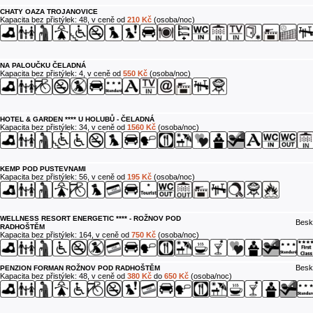
CHATY OAZA TROJANOVICE
Kapacita bez přistýlek: 48, v ceně od
210 Kč
(osoba/noc)
NA PALOUČKU ČELADNÁ
Kapacita bez přistýlek: 4, v ceně od
550 Kč
(osoba/noc)
HOTEL & GARDEN **** U HOLUBŮ - ČELADNÁ
Kapacita bez přistýlek: 34, v ceně od
1560 Kč
(osoba/noc)
KEMP POD PUSTEVNAMI
Kapacita bez přistýlek: 56, v ceně od
195 Kč
(osoba/noc)
WELLNESS RESORT ENERGETIC **** - ROŽNOV POD
Besk
RADHOŠTĚM
Kapacita bez přistýlek: 164, v ceně od
750 Kč
(osoba/noc)
Besk
PENZION FORMAN ROŽNOV POD RADHOŠTĚM
Kapacita bez přistýlek: 48, v ceně od
380 Kč
do
650 Kč
(osoba/noc)