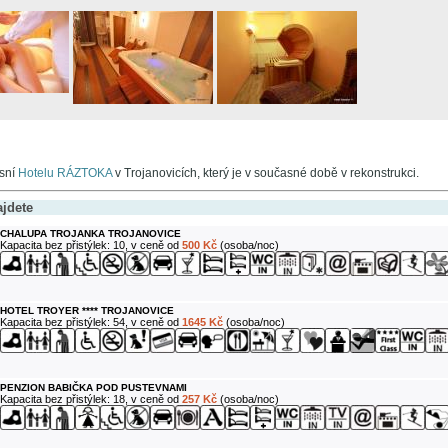
sní
Hotelu RÁZTOKA
v Trojanovicích, který je v současné době v rekonstrukci.
ajdete
CHALUPA TROJANKA TROJANOVICE
Kapacita bez přistýlek: 10, v ceně od
500 Kč
(osoba/noc)
HOTEL TROYER **** TROJANOVICE
Kapacita bez přistýlek: 54, v ceně od
1645 Kč
(osoba/noc)
PENZION BABIČKA POD PUSTEVNAMI
Kapacita bez přistýlek: 18, v ceně od
257 Kč
(osoba/noc)