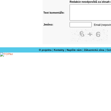
Redakce neodpovídá za obsah d
Text komentáře:
Jméno:
Email (nepovi
O projektu
|
Kontakty
|
Napište nám
|
Zákaznická zóna
|
Cen