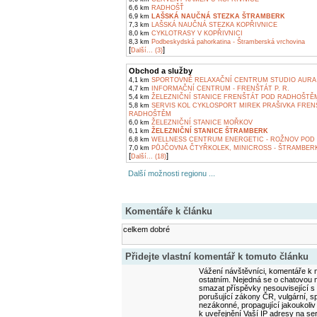
6,6 km
RADHOŠŤ
6,9 km
LAŠSKÁ NAUČNÁ STEZKA ŠTRAMBERK
7,3 km
LAŠSKÁ NAUČNÁ STEZKA KOPŘIVNICE
8,0 km
CYKLOTRASY V KOPŘIVNICI
8,3 km
Podbeskydská pahorkatina - Štramberská vrchovina
[
]
Další... (3)
Obchod a služby
4,1 km
SPORTOVNĚ RELAXAČNÍ CENTRUM STUDIO AURA -
4,7 km
INFORMAČNÍ CENTRUM - FRENŠTÁT P. R.
5,4 km
ŽELEZNIČNÍ STANICE FRENŠTÁT POD RADHOŠTĚ
5,8 km
SERVIS KOL CYKLOSPORT MIREK PRAŠIVKA FREN
RADHOŠTĚM
6,0 km
ŽELEZNIČNÍ STANICE MOŘKOV
6,1 km
ŽELEZNIČNÍ STANICE ŠTRAMBERK
6,8 km
WELLNESS CENTRUM ENERGETIC - ROŽNOV POD
7,0 km
PŮJČOVNA ČTYŘKOLEK, MINICROSS - ŠTRAMBER
[
]
Další... (18)
Další možnosti regionu ...
Komentáře k článku
celkem dobré
Přidejte vlastní komentář k tomuto článku
Vážení návštěvníci, komentáře k m
ostatním. Nejedná se o chatovou m
smazat příspěvky nesouvisející s
porušující zákony ČR, vulgární, sp
nezákonné, propagující jakoukoliv
k uveřejnění Vaší IP adresy na s