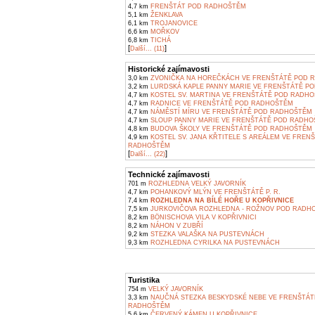
4,7 km
FRENŠTÁT POD RADHOŠTĚM
5,1 km
ŽENKLAVA
6,1 km
TROJANOVICE
6,6 km
MOŘKOV
6,8 km
TICHÁ
[
]
Další... (11)
Historické zajímavosti
3,0 km
ZVONIČKA NA HOREČKÁCH VE FRENŠTÁTĚ POD 
3,2 km
LURDSKÁ KAPLE PANNY MARIE VE FRENŠTÁTĚ P
4,7 km
KOSTEL SV. MARTINA VE FRENŠTÁTĚ POD RADH
4,7 km
RADNICE VE FRENŠTÁTĚ POD RADHOŠTĚM
4,7 km
NÁMĚSTÍ MÍRU VE FRENŠTÁTĚ POD RADHOŠTĚM
4,7 km
SLOUP PANNY MARIE VE FRENŠTÁTĚ POD RADH
4,8 km
BUDOVA ŠKOLY VE FRENŠTÁTĚ POD RADHOŠTĚM
4,9 km
KOSTEL SV. JANA KŘTITELE S AREÁLEM VE FREN
RADHOŠTĚM
[
]
Další... (22)
Technické zajímavosti
701 m
ROZHLEDNA VELKÝ JAVORNÍK
4,7 km
POHANKOVÝ MLÝN VE FRENŠTÁTĚ P. R.
7,4 km
ROZHLEDNA NA BÍLÉ HOŘE U KOPŘIVNICE
7,5 km
JURKOVIČOVA ROZHLEDNA - ROŽNOV POD RADH
8,2 km
BÖNISCHOVA VILA V KOPŘIVNICI
8,2 km
NÁHON V ZUBŘÍ
9,2 km
STEZKA VALAŠKA NA PUSTEVNÁCH
9,3 km
ROZHLEDNA CYRILKA NA PUSTEVNÁCH
Turistika
754 m
VELKÝ JAVORNÍK
3,3 km
NAUČNÁ STEZKA BESKYDSKÉ NEBE VE FRENŠTÁT
RADHOŠTĚM
5,6 km
ČERVENÝ KÁMEN U KOPŘIVNICE