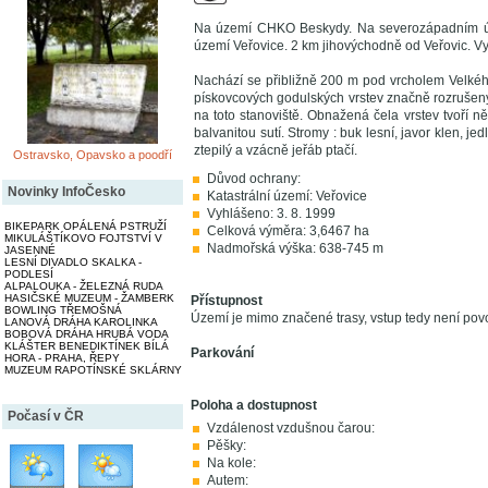
Na území CHKO Beskydy. Na severozápadním úbo
území Veřovice. 2 km jihovýchodně od Veřovic. Vy
Nachází se přibližně 200 m pod vrcholem Velkéh
pískovcových godulských vrstev značně rozrušený 
na toto stanoviště. Obnažená čela vrstev tvoří n
balvanitou sutí. Stromy : buk lesní, javor klen, jed
ztepilý a vzácně jeřáb ptačí.
Ostravsko, Opavsko a poodří
Důvod ochrany:
Novinky InfoČesko
Katastrální území: Veřovice
Vyhlášeno: 3. 8. 1999
BIKEPARK OPÁLENÁ PSTRUŽÍ
Celková výměra: 3,6467 ha
MIKULÁŠTÍKOVO FOJTSTVÍ V
Nadmořská výška: 638-745 m
JASENNÉ
LESNÍ DIVADLO SKALKA -
PODLESÍ
ALPALOUKA - ŽELEZNÁ RUDA
HASIČSKÉ MUZEUM - ŽAMBERK
Přístupnost
BOWLING TŘEMOŠNÁ
Území je mimo značené trasy, vstup tedy není pov
LANOVÁ DRÁHA KAROLINKA
BOBOVÁ DRÁHA HRUBÁ VODA
KLÁŠTER BENEDIKTÍNEK BÍLÁ
Parkování
HORA - PRAHA, ŘEPY
MUZEUM RAPOTÍNSKÉ SKLÁRNY
Poloha a dostupnost
Počasí v ČR
Vzdálenost vzdušnou čarou:
Pěšky:
Na kole:
Autem: