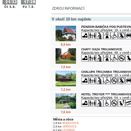
ZDROJ INFORMACÍ:
V okolí 10 km najdete
PENZION BABIČKA POD PUSTEVN
Kapacita bez přistýlek: 18, v ceně
6,9 km
CHATY OAZA TROJANOVICE
Kapacita bez přistýlek: 48, v ceně
7,0 km
CHALUPA TROJANKA TROJANOVI
Kapacita bez přistýlek: 10, v ceně
7,2 km
HOTEL TROYER **** TROJANOVIC
Kapacita bez přistýlek: 54, v ceně
7,6 km
Města a obce
1,8 km
BORDOVICE
2,9 km
VEŘOVICE
4,1 km
LICHNOV