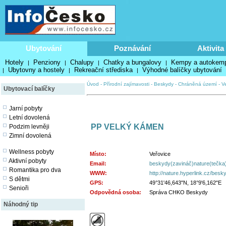
Ubytování
Poznávání
Aktivita
Hotely
Penziony
Chalupy
Chatky a bungalovy
Kempy a autokem
|
|
|
|
Ubytovny a hostely
Rekreační střediska
Výhodné balíčky ubytování
|
|
|
Úvod
-
Přírodní zajímavosti
-
Beskydy
-
Chráněná území
-
V
Ubytovací balíčky
Jarní pobyty
Letní dovolená
PP VELKÝ KÁMEN
Podzim levněji
Zimní dovolená
Wellness pobyty
Místo:
Veřovice
Aktivní pobyty
Email:
beskydy(zavináč)nature(tečka
Romantika pro dva
WWW:
http://nature.hyperlink.cz/besk
S dětmi
GPS:
49°31'46,643"N, 18°9'6,162"E
Senioři
Odpovědná osoba:
Správa CHKO Beskydy
Náhodný tip