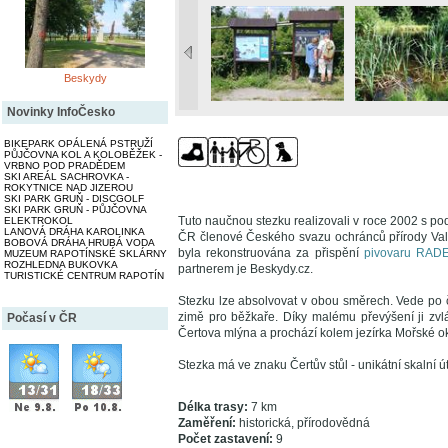
Beskydy
Novinky InfoČesko
BIKEPARK OPÁLENÁ PSTRUŽÍ
PŮJČOVNA KOL A KOLOBĚŽEK -
VRBNO POD PRADĚDEM
SKI AREÁL SACHROVKA -
ROKYTNICE NAD JIZEROU
SKI PARK GRUŇ - DISCGOLF
SKI PARK GRUŇ - PŮJČOVNA
Tuto naučnou stezku realizovali v roce 2002 s p
ELEKTROKOL
LANOVÁ DRÁHA KAROLINKA
ČR členové Českého svazu ochránců přírody Vala
BOBOVÁ DRÁHA HRUBÁ VODA
byla rekonstruována za přispění
pivovaru RAD
MUZEUM RAPOTÍNSKÉ SKLÁRNY
ROZHLEDNA BUKOVKA
partnerem je Beskydy.cz.
TURISTICKÉ CENTRUM RAPOTÍN
Stezku lze absolvovat v obou směrech. Vede po č
zimě pro běžkaře. Díky malému převýšení ji zvl
Počasí v ČR
Čertova mlýna a prochází kolem jezírka Mořské 
Stezka má ve znaku Čertův stůl - unikátní skalní 
Délka trasy:
7 km
Zaměření:
historická, přírodovědná
Počet zastavení:
9