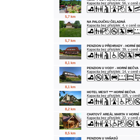
Kapacita bez přistýlek: 56, v ceně
5,7 km
NA PALOUČKU ČELADNÁ
Kapacita bez přistýlek: 4, v ceně 
5,7 km
PENZION U PŘEHRADY - HORNÍ B
Kapacita bez přistýlek: 39, v ceně
8,1 km
PENZION U VODY - HORNÍ BEČVA
Kapacita bez přistýlek: 14, v ceně
8,1 km
HOTEL MESIT *** HORNÍ BEČVA
Kapacita bez přistýlek: 105, v cen
8,2 km
CHATOVÝ AREÁL MARTA V HORNÍ
Kapacita bez přistýlek: 22, v ceně
8,5 km
PENZION U VAŇASŮ