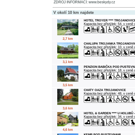
ZDROJ INFORMACÍ: www.beskydy.cz
V okolí 10 km najdete
HOTEL TROYER **** TROJANOVIC
Kapacita bez přistýlek: 54, v ceně
2,7 km
CHALUPA TROJANKA TROJANOVI
Kapacita bez přistýlek: 10, v ceně
3,1 km
PENZION BABIČKA POD PUSTEVN
Kapacita bez přistýlek: 18, v ceně
3,5 km
CHATY OAZA TROJANOVICE
Kapacita bez přistýlek: 48, v ceně
3,6 km
HOTEL & GARDEN **** U HOLUBŮ 
Kapacita bez přistýlek: 34, v ceně
4,6 km
KEMP POD PUSTEVNAMI