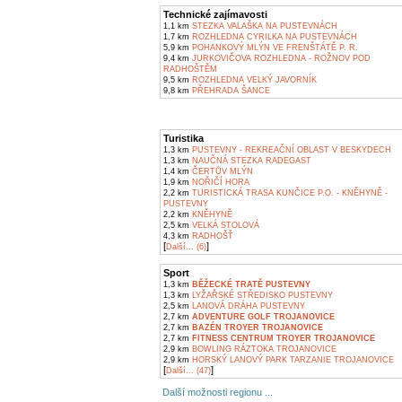
Technické zajímavosti
1,1 km
STEZKA VALAŠKA NA PUSTEVNÁCH
1,7 km
ROZHLEDNA CYRILKA NA PUSTEVNÁCH
5,9 km
POHANKOVÝ MLÝN VE FRENŠTÁTĚ P. R.
9,4 km
JURKOVIČOVA ROZHLEDNA - ROŽNOV POD
RADHOŠTĚM
9,5 km
ROZHLEDNA VELKÝ JAVORNÍK
9,8 km
PŘEHRADA ŠANCE
Turistika
1,3 km
PUSTEVNY - REKREAČNÍ OBLAST V BESKYDECH
1,3 km
NAUČNÁ STEZKA RADEGAST
1,4 km
ČERTŮV MLÝN
1,9 km
NOŘIČÍ HORA
2,2 km
TURISTICKÁ TRASA KUNČICE P.O. - KNĚHYNĚ -
PUSTEVNY
2,2 km
KNĚHYNĚ
2,5 km
VELKÁ STOLOVÁ
4,3 km
RADHOŠŤ
[
]
Další... (6)
Sport
1,3 km
BĚŽECKÉ TRATĚ PUSTEVNY
1,3 km
LYŽAŘSKÉ STŘEDISKO PUSTEVNY
2,5 km
LANOVÁ DRÁHA PUSTEVNY
2,7 km
ADVENTURE GOLF TROJANOVICE
2,7 km
BAZÉN TROYER TROJANOVICE
2,7 km
FITNESS CENTRUM TROYER TROJANOVICE
2,9 km
BOWLING RÁZTOKA TROJANOVICE
2,9 km
HORSKÝ LANOVÝ PARK TARZANIE TROJANOVICE
[
]
Další... (47)
Další možnosti regionu ...