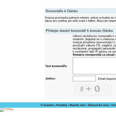
Komentáře k článku
Krasna prochazka peknym mistem. pekne schudne az na 
takze pro cyklisty jen otrle snad s fullem. Muzu jen dopor
Přidejte vlastní komentář k tomuto článku
Vážení návštěvníci, komentáře k m
ostatním. Nejedná se o chatovou m
smazat příspěvky nesouvisející s
porušující zákony ČR, vulgární, sp
nezákonné, propagující jakoukoliv
k uveřejnění Vaší IP adresy na s
Redakce neodpovídá za obsah d
Text komentáře:
Jméno:
Email (nepovi
O projektu
|
Kontakty
|
Napište nám
|
Zákaznická zóna
|
Cen