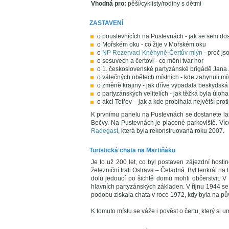
Vhodná pro:
pěší/cyklisty/rodiny s dětmi
ZASTAVENÍ
o poustevnících na Pustevnách - jak se sem dos
o Mořském oku - co žije v Mořském oku
o
NP Rezervaci Kněhyně-Čertův mlýn
- proč js
o sesuvech a čertovi - co mění tvar hor
o 1. československé partyzánské brigádě Jana Ž
o válečných obětech místních - kde zahynuli mís
o změně krajiny - jak dříve vypadala beskydská k
o partyzánských velitelích - jak těžká byla úloh
o akci Tetřev – jak a kde probíhala největší pro
K prvnímu panelu na Pustevnách se dostanete la
Bečvy. Na Pustevnách je placené parkoviště. Víc
Radegast
, která byla rekonstruovaná roku 2007.
Turistická chata na Martiňáku
Je to už 200 let, co byl postaven zájezdní hosti
železniční trati Ostrava – Čeladná. Byl tenkrát na
dolů jedoucí po šichtě domů mohli občerstvit. V 
hlavních partyzánských základen. V řijnu 1944 se z
podobu získala chata v roce 1972, kdy byla na 
K tomuto místu se váže i pověst o čertu, který si u