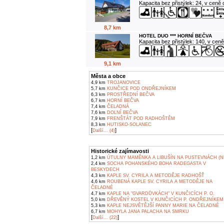
Kapacita bez přistýlek: 24, v ceně
8,7 km
HOTEL DUO *** HORNÍ BEČVA
Kapacita bez přistýlek: 140, v cen
9,1 km
Města a obce
4,9 km
TROJANOVICE
5,7 km
KUNČICE POD ONDŘEJNÍKEM
6,3 km
PROSTŘEDNÍ BEČVA
6,7 km
HORNÍ BEČVA
7,4 km
ČELADNÁ
7,6 km
DOLNÍ BEČVA
7,9 km
FRENŠTÁT POD RADHOŠTĚM
8,3 km
HUTISKO-SOLANEC
[
]
Další... (4)
Historické zajímavosti
1,2 km
ÚTULNY MAMĚNKA A LIBUŠÍN NA PUSTEVNÁCH (N
2,4 km
SOCHA POHANSKÉHO BOHA RADEGASTA V
BESKYDECH
4,3 km
KAPLE SV. CYRILA A METODĚJE RADHOŠŤ
4,6 km
ROUBENÁ KAPLE SV. CYRILA A METODĚJE NA
ČELADNÉ
4,7 km
KAPLE NA "GVARDŮVKÁCH" V KUNČICÍCH P. O.
5,0 km
DŘEVĚNÝ KOSTEL V KUNČICÍCH P. ONDŘEJNÍKEM
5,3 km
KAPLE NEJSVĚTĚJŠÍ PANNY MARIE NA ČELADNÉ
6,7 km
MOHYLA JANA PALACHA NA SMRKU
[
]
Další... (22)