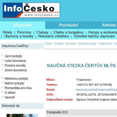
Ubytování
Poznávání
Aktivita
Hotely
Penziony
Chalupy
Chatky a bungalovy
Kempy a autokem
|
|
|
|
Ubytovny a hostely
Rekreační střediska
Výhodné balíčky ubytování
|
|
|
Úvod
-
Turistika
-
Beskydy
-
Naučné stezky
-
Trojanovice
-
N
Ubytovací balíčky
Jarní pobyty
Letní dovolená
NAUČNÁ STEZKA ČERTŮV MLÝN
Podzim levněji
Zimní dovolená
Wellness pobyty
Místo:
Trojanovice
Aktivní pobyty
Telefon:
+420 571 657 407 (CHKOB)
Romantika pro dva
Email:
beskydy(zavináč)nature(tečka)
S dětmi
GPS:
49°29'32,210"N, 18°16'56,848"E
Senioři
Odpovědná osoba:
Správa Chráněné krajinné oblas
Náhodný tip
Fotografie (15)