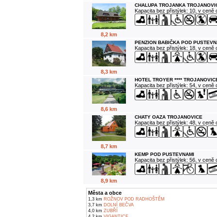
CHALUPA TROJANKA TROJANOVI
Kapacita bez přistýlek: 10, v ceně
8,2 km
PENZION BABIČKA POD PUSTEVN
Kapacita bez přistýlek: 18, v ceně
8,3 km
HOTEL TROYER **** TROJANOVIC
Kapacita bez přistýlek: 54, v ceně
8,6 km
CHATY OAZA TROJANOVICE
Kapacita bez přistýlek: 48, v ceně
8,7 km
KEMP POD PUSTEVNAMI
Kapacita bez přistýlek: 56, v ceně
8,9 km
Města a obce
1,3 km
ROŽNOV POD RADHOŠTĚM
3,7 km
DOLNÍ BEČVA
4,0 km
ZUBŘÍ
4,2 km
VIGANTICE