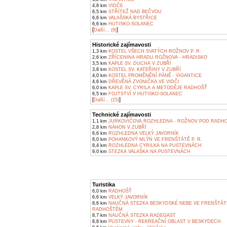
4,8 km
VIDČE
6,5 km
STŘÍTEŽ NAD BEČVOU
6,6 km
VALAŠSKÁ BYSTŘICE
6,6 km
HUTISKO-SOLANEC
[
]
Další... (9)
Historické zajímavosti
1,3 km
KOSTEL VŠECH SVATÝCH ROŽNOV P. R.
2,6 km
ZŘÍCENINA HRADU ROŽNOVA - HRADISKO
3,5 km
KAPLE SV. DUCHA V ZUBŘÍ
3,8 km
KOSTEL SV. KATEŘINY V ZUBŘÍ
4,0 km
KOSTEL PROMĚNĚNÍ PÁNĚ - VIGANTICE
4,6 km
DŘEVĚNÁ ZVONIČKA VE VIDČI
6,0 km
KAPLE SV. CYRILA A METODĚJE RADHOŠŤ
6,5 km
FOJTSTVÍ V HUTISKO-SOLANEC
[
]
Další... (15)
Technické zajímavosti
1,1 km
JURKOVIČOVA ROZHLEDNA - ROŽNOV POD RADH
2,8 km
NÁHON V ZUBŘÍ
6,6 km
ROZHLEDNA VELKÝ JAVORNÍK
8,0 km
POHANKOVÝ MLÝN VE FRENŠTÁTĚ P. R.
8,4 km
ROZHLEDNA CYRILKA NA PUSTEVNÁCH
9,0 km
STEZKA VALAŠKA NA PUSTEVNÁCH
Turistika
6,0 km
RADHOŠŤ
6,6 km
VELKÝ JAVORNÍK
8,6 km
NAUČNÁ STEZKA BESKYDSKÉ NEBE VE FRENŠTÁT
RADHOŠTĚM
8,7 km
NAUČNÁ STEZKA RADEGAST
8,8 km
PUSTEVNY - REKREAČNÍ OBLAST V BESKYDECH