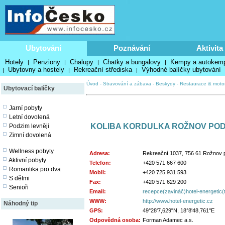
Ubytování
Poznávání
Aktivita
Hotely
Penziony
Chalupy
Chatky a bungalovy
Kempy a autokem
|
|
|
|
Ubytovny a hostely
Rekreační střediska
Výhodné balíčky ubytování
|
|
|
Úvod
-
Stravování a zábava
-
Beskydy
-
Restaurace & moto
Ubytovací balíčky
Jarní pobyty
Letní dovolená
KOLIBA KORDULKA ROŽNOV PO
Podzim levněji
Zimní dovolená
Wellness pobyty
Adresa:
Rekreační 1037, 756 61 Rožnov
Aktivní pobyty
Telefon:
+420 571 667 600
Romantika pro dva
Mobil:
+420 725 931 593
S dětmi
Fax:
+420 571 629 200
Senioři
Email:
recepce(zavináč)hotel-energetic(
WWW:
http://www.hotel-energetic.cz
Náhodný tip
GPS:
49°28'7,629"N, 18°8'48,761"E
Odpovědná osoba:
Forman Adamec a.s.