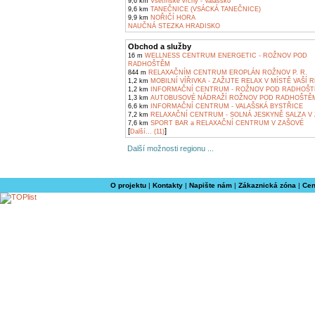
9,6 km
Vsetínské vrchy - Valašsko
9,6 km
TANEČNICE (VSÁCKÁ TANEČNICE)
9,9 km
NOŘIČÍ HORA
NAUČNÁ STEZKA HRADISKO
Obchod a služby
16 m
WELLNESS CENTRUM ENERGETIC - ROŽNOV POD
RADHOŠTĚM
844 m
RELAXAČNÍM CENTRUM EROPLÁN ROŽNOV P. R.
1,2 km
MOBILNÍ VÍŘIVKA - ZAŽIJTE RELAX V MÍSTĚ VAŠÍ
1,2 km
INFORMAČNÍ CENTRUM - ROŽNOV POD RADHOŠ
1,3 km
AUTOBUSOVÉ NÁDRAŽÍ ROŽNOV POD RADHOŠTĚ
6,6 km
INFORMAČNÍ CENTRUM - VALAŠSKÁ BYSTŘICE
7,2 km
RELAXAČNÍ CENTRUM - SOLNÁ JESKYNĚ SALZA V
7,6 km
SPORT BAR a RELAXAČNÍ CENTRUM V ZAŠOVÉ
[
]
Další... (11)
Další možnosti regionu ...
O projektu
|
Kontakty
|
Napište nám
|
Zákaznická zóna
|
Cen