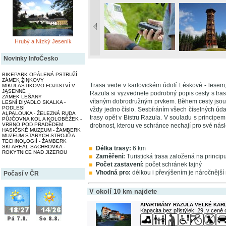
Hrubý a Nízký Jeseník
Novinky InfoČesko
BIKEPARK OPÁLENÁ PSTRUŽÍ
ZÁMEK ŽINKOVY
Trasa vede v karlovickém údolí Léskové - lesem,
MIKULÁŠTÍKOVO FOJTSTVÍ V
JASENNÉ
Razula si vyzvednete podrobný popis cesty s tra
ZÁMEK LEŠANY
vítaným dobrodružným prvkem. Během cesty jsou n
LESNÍ DIVADLO SKALKA -
PODLESÍ
vždy jedno číslo. Sesbíráním všech číselných úda
ALPALOUKA - ŽELEZNÁ RUDA
trasy opět v Bistru Razula. V souladu s princi
PŮJČOVNA KOL A KOLOBĚŽEK -
VRBNO POD PRADĚDEM
drobnost, kterou ve schránce nechají pro své nás
HASIČSKÉ MUZEUM - ŽAMBERK
MUZEUM STARÝCH STROJŮ A
TECHNOLOGIÍ - ŽAMBERK
SKI AREÁL SACHROVKA -
Délka trasy:
6 km
ROKYTNICE NAD JIZEROU
Zaměření:
Turistická trasa založená na princi
Počet zastavení:
počet schránek tajný
Vhodná pro:
délkou i převýšením je náročnější
Počasí v ČR
V okolí 10 km najdete
APARTMÁNY RAZULA VELKÉ KAR
Kapacita bez přistýlek: 29, v ceně