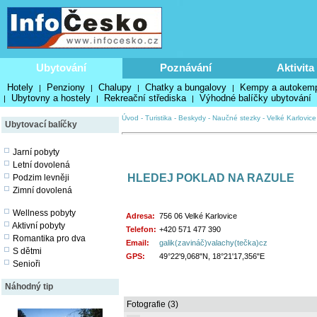
Ubytování
Poznávání
Aktivita
Hotely
Penziony
Chalupy
Chatky a bungalovy
Kempy a autokem
|
|
|
|
Ubytovny a hostely
Rekreační střediska
Výhodné balíčky ubytování
|
|
|
Úvod
-
Turistika
-
Beskydy
-
Naučné stezky
-
Velké Karlovice
Ubytovací balíčky
Jarní pobyty
Letní dovolená
HLEDEJ POKLAD NA RAZULE
Podzim levněji
Zimní dovolená
Wellness pobyty
Adresa:
756 06 Velké Karlovice
Aktivní pobyty
Telefon:
+420 571 477 390
Romantika pro dva
Email:
galik(zavináč)valachy(tečka)cz
S dětmi
GPS:
49°22'9,068"N, 18°21'17,356"E
Senioři
Náhodný tip
Fotografie (3)