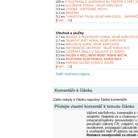
205 m
CYKLOTRASA Z LESKOVÉHO NA TŘEŠTÍK A ZPĚT 2
2,4 km
KULÍŠKOVA STEZKA - VELKÉ KARLOVICE
3,9 km
VYSOKÁ - VSETÍNSKÉ VRCHY
4,3 km
BENEŠKY
5,2 km
TURISTICKÁ TRASA VELKÉ KARLOVICE - JAVORNÍ
[
]
Další... (6)
Obchod a služby
2,7 km
MASÁŽE A PROCEDURY HORAL VELKÉ KARLOVICE
2,7 km
SAUNOVÝ SVĚT HORAL VELKÉ KARLOVICE
2,8 km
WELLNESS HORAL VELKÉ KARLOVICE
5,2 km
INFORMAČNÍ CENTRUM - VELKÉ KARLOVICE
5,5 km
LYŽAŘSKÁ ŠKOLA U SACHOVY STUDÁNKY
6,5 km
BAZÉN A WELLNESS MESIT HORNÍ BEČVA
7,6 km
PŮJČOVNA ELEKTROKOL KAROLINKA
7,9 km
HORSKÁ SLUŽBA STANICE SOLÁŇ
[
]
Další... (3)
Další možnosti regionu ...
Komentáře k článku
Zatím nebyly k článku napsány žádné komentáře.
Přidejte vlastní komentář k tomuto článku
Vážení návštěvníci, komentáře k m
ostatním. Nejedná se o chatovou m
smazat příspěvky nesouvisející s
porušující zákony ČR, vulgární, sp
nezákonné, propagující jakoukoliv
k uveřejnění Vaší IP adresy na s
Redakce neodpovídá za obsah d