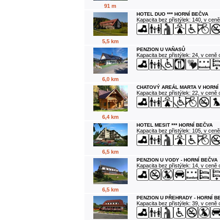
91 m
HOTEL DUO *** HORNÍ BEČVA
Kapacita bez přistýlek: 140, v cen
5,5 km
PENZION U VAŇASŮ
Kapacita bez přistýlek: 24, v ceně
6,0 km
CHATOVÝ AREÁL MARTA V HORNÍ
Kapacita bez přistýlek: 22, v ceně
6,4 km
HOTEL MESIT *** HORNÍ BEČVA
Kapacita bez přistýlek: 105, v cen
6,5 km
PENZION U VODY - HORNÍ BEČVA
Kapacita bez přistýlek: 14, v ceně
6,5 km
PENZION U PŘEHRADY - HORNÍ B
Kapacita bez přistýlek: 39, v ceně