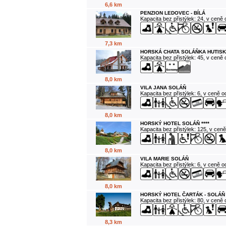
6,6 km
PENZION LEDOVEC - BÍLÁ
Kapacita bez přistýlek: 24, v ceně
7,3 km
HORSKÁ CHATA SOLÁŇKA HUTISK
Kapacita bez přistýlek: 45, v ceně
8,0 km
VILA JANA SOLÁŇ
Kapacita bez přistýlek: 6, v ceně 
8,0 km
HORSKÝ HOTEL SOLÁŇ ****
Kapacita bez přistýlek: 125, v cen
8,0 km
VILA MARIE SOLÁŇ
Kapacita bez přistýlek: 6, v ceně 
8,0 km
HORSKÝ HOTEL ČARTÁK - SOLÁŇ
Kapacita bez přistýlek: 80, v ceně
8,3 km