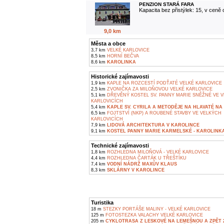
PENZION STARÁ FARA
Kapacita bez přistýlek: 15, v ceně
9,0 km
Města a obce
3,7 km
VELKÉ KARLOVICE
8,5 km
HORNÍ BEČVA
8,6 km
KAROLINKA
Historické zajímavosti
1,9 km
KAPLE NA ROZCESTÍ PODŤATÉ VELKÉ KARLOVICE
2,5 km
ZVONIČKA ZA MILOŇOVOU VELKÉ KARLOVICE
5,1 km
DŘEVĚNÝ KOSTEL SV. PANNY MARIE SNĚŽNÉ VE 
KARLOVICÍCH
5,4 km
KAPLE SV. CYRILA A METODĚJE NA HLAVATÉ NA 
6,5 km
FOJTSTVÍ (NKP) A ROUBENÉ STAVBY VE VELKÝCH
KARLOVICÍCH
7,9 km
LIDOVÁ ARCHITEKTURA V KAROLINCE
9,1 km
KOSTEL PANNY MARIE KARMELSKÉ - KAROLINK
Technické zajímavosti
1,8 km
ROZHLEDNA MILOŇOVÁ - VELKÉ KARLOVICE
4,4 km
ROZHLEDNA ČARTÁK U TŘEŠTÍKU
7,4 km
VODNÍ NÁDRŽ MAXŮV KLAUS
8,3 km
SKLÁRNY V KAROLINCE
Turistika
18 m
STEZKY PORTÁŠE MALINY - VELKÉ KARLOVICE
125 m
FOTOSTEZKA VALACHY VELKÉ KARLOVICE
205 m
CYKLOTRASA Z LESKOVÉ NA LEMEŠNOU A ZPĚT 