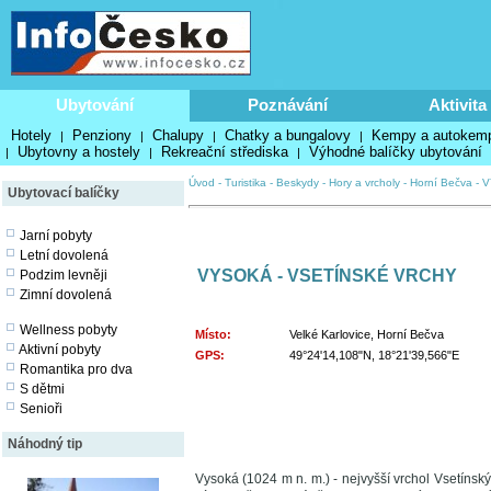
Ubytování
Poznávání
Aktivita
Hotely
Penziony
Chalupy
Chatky a bungalovy
Kempy a autokem
|
|
|
|
Ubytovny a hostely
Rekreační střediska
Výhodné balíčky ubytování
|
|
|
Úvod
-
Turistika
-
Beskydy
-
Hory a vrcholy
-
Horní Bečva
-
V
Ubytovací balíčky
Jarní pobyty
Letní dovolená
VYSOKÁ - VSETÍNSKÉ VRCHY
Podzim levněji
Zimní dovolená
Wellness pobyty
Místo:
Velké Karlovice, Horní Bečva
Aktivní pobyty
GPS:
49°24'14,108"N, 18°21'39,566"E
Romantika pro dva
S dětmi
Senioři
Náhodný tip
Vysoká (1024 m n. m.) - nejvyšší vrchol Vsetíns