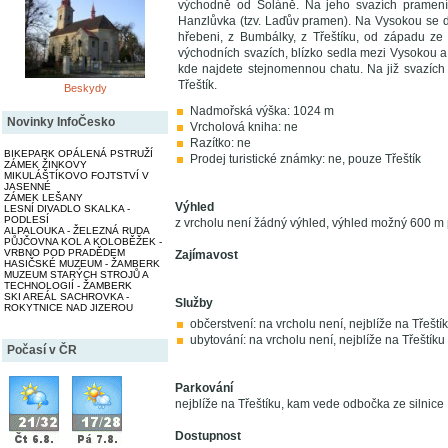
východně od Soláně. Na jeho svazích pramen
Hanzlůvka (tzv. Laďův pramen). Na Vysokou se d
hřebeni, z Bumbálky, z Třeštíku, od západu ze 
východních svazích, blízko sedla mezi Vysokou a 
kde najdete stejnomennou chatu. Na již svazích 
Třeštík.
Beskydy
Nadmořská výška: 1024 m
Novinky InfoČesko
Vrcholová kniha: ne
Razítko: ne
BIKEPARK OPÁLENÁ PSTRUŽÍ
Prodej turistické známky: ne, pouze Třeštík
ZÁMEK ŽINKOVY
MIKULÁŠTÍKOVO FOJTSTVÍ V
JASENNÉ
ZÁMEK LEŠANY
Výhled
LESNÍ DIVADLO SKALKA -
PODLESÍ
z vrcholu není žádný výhled, výhled možný 600 m
ALPALOUKA - ŽELEZNÁ RUDA
PŮJČOVNA KOL A KOLOBĚŽEK -
VRBNO POD PRADĚDEM
Zajímavost
HASIČSKÉ MUZEUM - ŽAMBERK
MUZEUM STARÝCH STROJŮ A
TECHNOLOGIÍ - ŽAMBERK
SKI AREÁL SACHROVKA -
Služby
ROKYTNICE NAD JIZEROU
občerstvení: na vrcholu není, nejblíže na Třeští
ubytování: na vrcholu není, nejblíže na Třeštíku
Počasí v ČR
Parkování
nejblíže na Třeštíku, kam vede odbočka ze silnic
Dostupnost