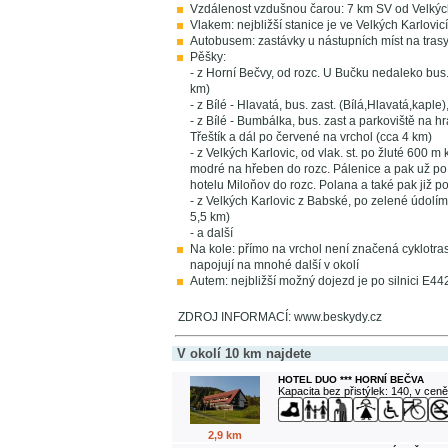
Vzdálenost vzdušnou čarou: 7 km SV od Velkýc
Vlakem: nejbližší stanice je ve Velkých Karlovic
Autobusem: zastávky u nástupních míst na trasy, 
Pěšky:
- z Horní Bečvy, od rozc. U Bučku nedaleko bus
km)
- z Bílé - Hlavatá, bus. zast. (Bílá,Hlavatá,kapl
- z Bílé - Bumbálka, bus. zast a parkoviště na h
Třeštík a dál po červené na vrchol (cca 4 km)
- z Velkých Karlovic, od vlak. st. po žluté 600 
modré na hřeben do rozc. Pálenice a pak už po
hotelu Miloňov do rozc. Polana a také pak již p
- z Velkých Karlovic z Babské, po zelené údolím
5,5 km)
- a další
Na kole: přímo na vrchol není značená cyklotras
napojují na mnohé další v okolí
Autem: nejbližší možný dojezd je po silnici E4
ZDROJ INFORMACÍ: www.beskydy.cz
V okolí 10 km najdete
HOTEL DUO *** HORNÍ BEČVA
Kapacita bez přistýlek: 140, v cen
2,9 km