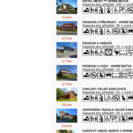
HOTEL MESIT *** HORNÍ BEČVA
Kapacita bez přistýlek: 105, v cen
3,4 km
PENZION U PŘEHRADY - HORNÍ B
Kapacita bez přistýlek: 39, v ceně
3,7 km
PENZION U VAŇASŮ
Kapacita bez přistýlek: 24, v ceně
3,7 km
PENZION U VODY - HORNÍ BEČVA
Kapacita bez přistýlek: 14, v ceně
3,7 km
CHALUPY VELKÉ KARLOVICE
Kapacita bez přistýlek: 22, v ceně
3,8 km
APARTMÁNY RAZULA VELKÉ KAR
Kapacita bez přistýlek: 29, v ceně
3,8 km
CHATOVÝ AREÁL MARTA V HORNÍ