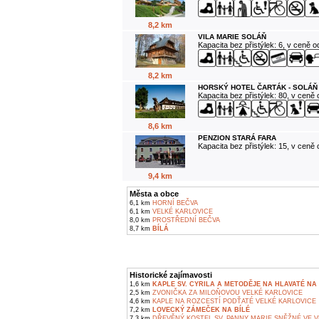
8,2 km
VILA MARIE SOLÁŇ
Kapacita bez přistýlek: 6, v ceně 
8,2 km
HORSKÝ HOTEL ČARTÁK - SOLÁŇ
Kapacita bez přistýlek: 80, v ceně
8,6 km
PENZION STARÁ FARA
Kapacita bez přistýlek: 15, v ceně
9,4 km
Města a obce
6,1 km
HORNÍ BEČVA
6,1 km
VELKÉ KARLOVICE
8,0 km
PROSTŘEDNÍ BEČVA
8,7 km
BÍLÁ
Historické zajímavosti
1,6 km
KAPLE SV. CYRILA A METODĚJE NA HLAVATÉ NA 
2,5 km
ZVONIČKA ZA MILOŇOVOU VELKÉ KARLOVICE
4,6 km
KAPLE NA ROZCESTÍ PODŤATÉ VELKÉ KARLOVICE
7,2 km
LOVECKÝ ZÁMEČEK NA BÍLÉ
7,3 km
DŘEVĚNÝ KOSTEL SV. PANNY MARIE SNĚŽNÉ VE 