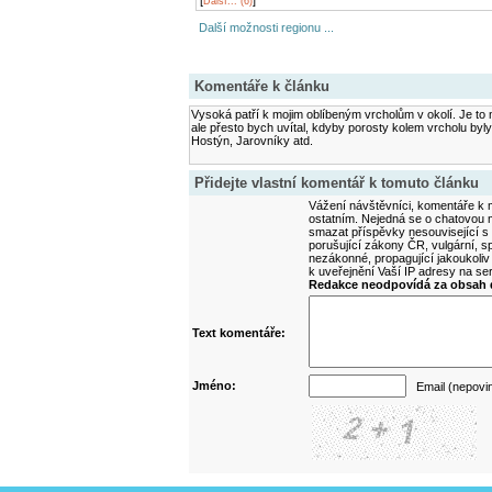
[
]
Další... (6)
Další možnosti regionu ...
Komentáře k článku
Vysoká patří k mojim oblíbeným vrcholům v okolí. Je to m
ale přesto bych uvítal, kdyby porosty kolem vrcholu byly
Hostýn, Jarovníky atd.
Přidejte vlastní komentář k tomuto článku
Vážení návštěvníci, komentáře k m
ostatním. Nejedná se o chatovou m
smazat příspěvky nesouvisející s
porušující zákony ČR, vulgární, sp
nezákonné, propagující jakoukoliv
k uveřejnění Vaší IP adresy na s
Redakce neodpovídá za obsah d
Text komentáře:
Jméno:
Email (nepovi