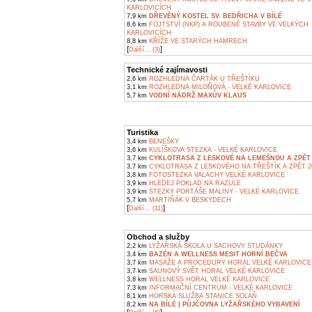
KARLOVICÍCH
7,9 km
DŘEVĚNÝ KOSTEL SV. BEDŘICHA V BÍLÉ
8,6 km
FOJTSTVÍ (NKP) A ROUBENÉ STAVBY VE VELKÝCH
KARLOVICÍCH
8,8 km
KŘÍŽE VE STARÝCH HAMRECH
[
]
Další... (3)
Technické zajímavosti
2,6 km
ROZHLEDNA ČARTÁK U TŘEŠTÍKU
3,1 km
ROZHLEDNA MILOŇOVÁ - VELKÉ KARLOVICE
5,7 km
VODNÍ NÁDRŽ MAXŮV KLAUS
Turistika
3,4 km
BENEŠKY
3,6 km
KULÍŠKOVA STEZKA - VELKÉ KARLOVICE
3,7 km
CYKLOTRASA Z LESKOVÉ NA LEMEŠNOU A ZPĚT 
3,7 km
CYKLOTRASA Z LESKOVÉHO NA TŘEŠTÍK A ZPĚT 2
3,8 km
FOTOSTEZKA VALACHY VELKÉ KARLOVICE
3,9 km
HLEDEJ POKLAD NA RAZULE
3,9 km
STEZKY PORTÁŠE MALINY - VELKÉ KARLOVICE
5,7 km
MARTIŇÁK V BESKYDECH
[
]
Další... (11)
Obchod a služby
2,2 km
LYŽAŘSKÁ ŠKOLA U SACHOVY STUDÁNKY
3,4 km
BAZÉN A WELLNESS MESIT HORNÍ BEČVA
3,7 km
MASÁŽE A PROCEDURY HORAL VELKÉ KARLOVICE
3,7 km
SAUNOVÝ SVĚT HORAL VELKÉ KARLOVICE
3,8 km
WELLNESS HORAL VELKÉ KARLOVICE
7,3 km
INFORMAČNÍ CENTRUM - VELKÉ KARLOVICE
8,1 km
HORSKÁ SLUŽBA STANICE SOLÁŇ
8,2 km
NA BÍLÉ | PŮJČOVNA LYŽAŘSKÉHO VYBAVENÍ