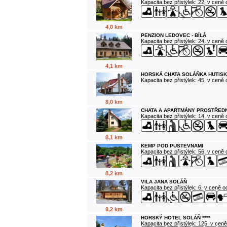
Kapacita bez přistýlek: 22, v ceně
4,0 km
PENZION LEDOVEC - BÍLÁ
Kapacita bez přistýlek: 24, v ceně
4,1 km
HORSKÁ CHATA SOLÁŇKA HUTISK
Kapacita bez přistýlek: 45, v ceně
8,0 km
CHATA A APARTMÁNY PROSTŘEDN
Kapacita bez přistýlek: 14, v ceně
8,1 km
KEMP POD PUSTEVNAMI
Kapacita bez přistýlek: 56, v ceně
8,2 km
VILA JANA SOLÁŇ
Kapacita bez přistýlek: 6, v ceně 
8,2 km
HORSKÝ HOTEL SOLÁŇ ****
Kapacita bez přistýlek: 125, v cen