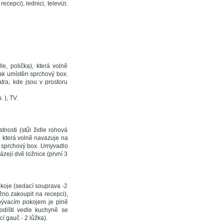
cepci), lednici, televizi.
e, polička), která volně
pak umístěn sprchový box.
ra, kde jsou v prostoru
 ), TV.
tnosti (stůl židle rohová
, která volně navazuje na
ěn sprchový box. Umyvadlo
zejí dvě ložnice (první 3
okoje (sedací souprava -2
žno zakoupit na recepci),
bývacím pokojem je plně
odišti vedle kuchyně se
í gauč - 2 lůžka).