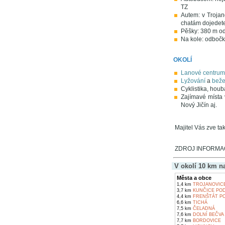
TZ
Autem: v Trojan
chatám dojedete
Pěšky: 380 m od
Na kole: odbočk
OKOLÍ
Lanové centrum 
Lyžování
a
beže
Cyklistika, houba
Zajímavé místa 
Nový Jičín aj.
Majitel Vás zve t
ZDROJ INFORMACÍ
V okolí 10 km n
Města a obce
1,4 km
TROJANOVIC
3,7 km
KUNČICE POD
4,4 km
FRENŠTÁT P
6,6 km
TICHÁ
7,5 km
ČELADNÁ
7,6 km
DOLNÍ BEČVA
7,7 km
BORDOVICE