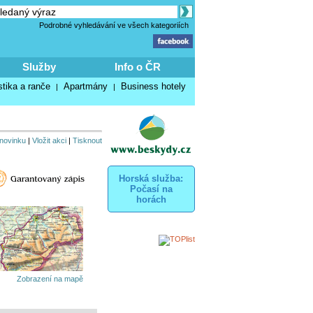
Podrobné vyhledávání ve všech kategoriích
Služby
Info o ČR
stika a ranče
Apartmány
Business hotely
|
|
 novinku
|
Vložit akci
|
Tisknout
Horská služba:
Počasí na
horách
Zobrazení na mapě