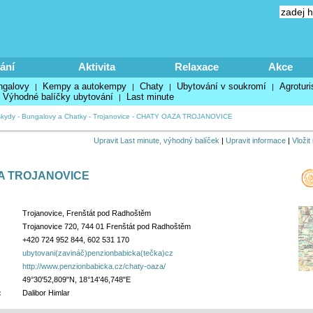
ání
Aktivita
Relaxace
Akce
ngalovy
Kempy a autokempy
Chaty
Ubytování v soukromí
Agroturi
|
|
|
|
Výhodné balíčky ubytování
Last minute
|
kydy
-
Bungalovy a Chatky
-
Trojanovice
-
CHATY OAZA TROJANOVICE
Upravit Last minute, výhodný balíček
|
Upravit informace
|
Vložit
A TROJANOVICE
Trojanovice, Frenštát pod Radhoštěm
Trojanovice 720, 744 01 Frenštát pod Radhoštěm
+420 724 952 844, 602 531 170
ubytovani(zavináč)penzionbabicka(tečka)cz
http://www.penzionbabicka.cz/chaty-oaza/
49°30'52,809"N, 18°14'46,748"E
:
Dalibor Himlar