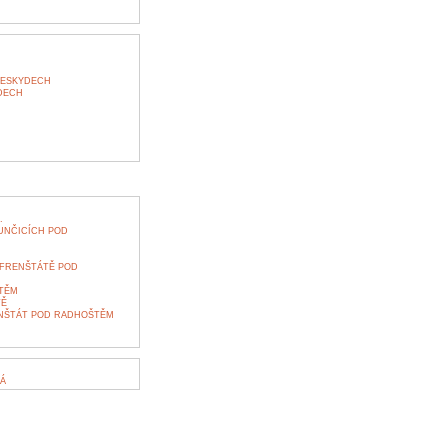
BESKYDECH
DECH
.
UNČICÍCH POD
 FRENŠTÁTĚ POD
TĚM
TĚ
ENŠTÁT POD RADHOŠTĚM
Á