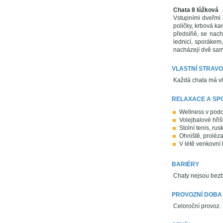
Chata 8 lůžková
Vstupními dveřmi 
poličky, krbová ka
předsíňě, se nac
lednicí, sporákem
nacházejí dvě samo
VLASTNÍ STRAVO
Každá chata má vla
RELAXACE A SP
Wellness v podo
Volejbalové hřiš
Stolní tenis, rus
Ohniště, proléza
V létě venkovní
BARIÉRY
Chaty nejsou bezb
PROVOZNÍ DOBA
Celoroční provoz.