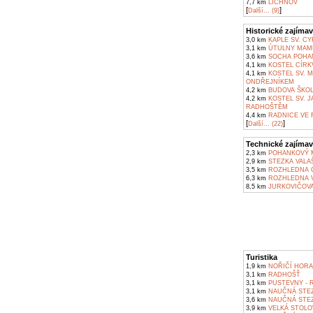
7,7 km
LICHNOV
[
]
Další... (9)
Historické zajímav
3,0 km
KAPLE SV. C
3,1 km
ÚTULNY MAMĚ
3,6 km
SOCHA POHAN
4,1 km
KOSTEL CÍRKV
4,1 km
KOSTEL SV. 
ONDŘEJNÍKEM
4,2 km
BUDOVA ŠKOL
4,2 km
KOSTEL SV. J
RADHOŠTĚM
4,4 km
RADNICE VE 
[
]
Další... (22)
Technické zajímav
2,3 km
POHANKOVÝ M
2,9 km
STEZKA VALA
3,5 km
ROZHLEDNA C
6,3 km
ROZHLEDNA V
8,5 km
JURKOVIČOVA
Turistika
1,9 km
NOŘIČÍ HORA
3,1 km
RADHOŠŤ
3,1 km
PUSTEVNY - 
3,1 km
NAUČNÁ STE
3,6 km
NAUČNÁ STEZ
3,9 km
VELKÁ STOLO