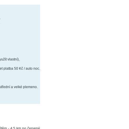
.
.
žít vlastní),
et platba 50 Kč / auto noc.
střední a velké plemeno.
štěm - 4,5 km po červené