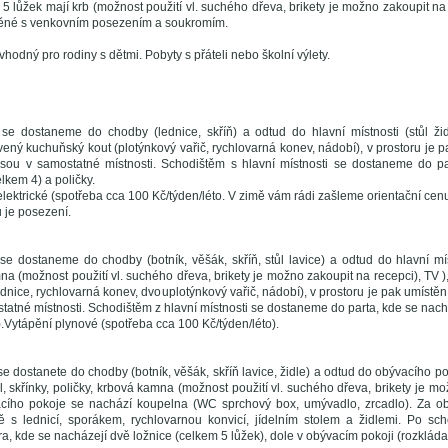
 5 lůžek mají krb (možnost použití vl. suchého dřeva, brikety je možno zakoupit na re
ěné s venkovním posezením a soukromím.
vhodný pro rodiny s dětmi. Pobyty s přáteli nebo školní výlety.
se dostaneme do chodby (lednice, skříň) a odtud do hlavní místnosti (stůl židl
ený kuchuňský kout (plotýnkový vařič, rychlovarná konev, nádobí), v prostoru je 
ou v samostatné místnosti. Schodištěm s hlavní místnosti se dostaneme do pat
lkem 4) a poličky.
elektrické (spotřeba cca 100 Kč/týden/léto. V zimě vám rádi zašleme orientační cenu.
 je posezení.
se dostaneme do chodby (botník, věšák, skříň, stůl lavice) a odtud do hlavní mís
na (možnost použití vl. suchého dřeva, brikety je možno zakoupit na recepci), TV )
dnice, rychlovarná konev, dvouplotýnkový vařič, nádobí), v prostoru je pak umíst
atné místnosti. Schodištěm z hlavní místnosti se dostaneme do parta, kde se nachá
.Vytápění plynové (spotřeba cca 100 Kč/týden/léto).
e dostanete do chodby (botník, věšák, skříň lavice, židle) a odtud do obývacího p
l, skřínky, poličky, krbová kamna (možnost použití vl. suchého dřeva, brikety je mo
acího pokoje se nachází koupelna (WC sprchový box, umývadlo, zrcadlo). Za o
s lednicí, sporákem, rychlovarnou konvicí, jídelním stolem a židlemi. Po sch
, kde se nacházejí dvě ložnice (celkem 5 lůžek), dole v obývacím pokoji (rozkládac