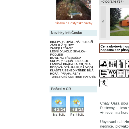
Fotografie (37)
Zlínsko a Hostýnské vrchy
Novinky InfoČesko
BIKEPARK OPÁLENÁ PSTRUŽÍ
ZÁMEK ŽINKOVY
Cena ubytování o
ZÁMEK LEŠANY
Kapacita bez přistý
LESNÍ DIVADLO SKALKA -
PODLESÍ
BOWLING TŘEMOŠNÁ
SKI PARK GRUŇ - DISCGOLF
LANOVÁ DRÁHA KAROLINKA
BOBOVÁ DRÁHA HRUBÁ VODA
KLÁŠTER BENEDIKTÍNEK BÍLÁ
HORA - PRAHA, ŘEPY
TURISTICKÉ CENTRUM RAPOTÍN
Počasí v ČR
Chaty Oaza jsou 
Pustevny, u lesa
výhledem na horu
Ubytování nabízí
(lednice, plotýnko