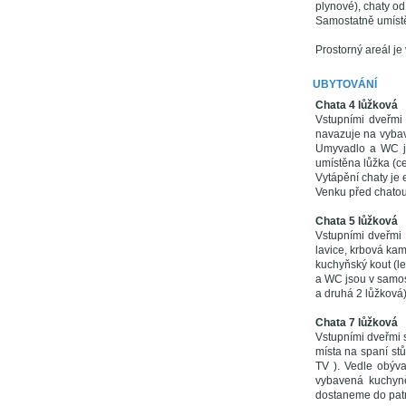
plynové), chaty od
Samostatně umíst
Prostorný areál je 
UBYTOVÁNÍ
Chata 4 lůžková
Vstupními dveřmi 
navazuje na vybav
Umyvadlo a WC js
umístěna lůžka (ce
Vytápění chaty je 
Venku před chatou
Chata 5 lůžková
Vstupními dveřmi 
lavice, krbová kam
kuchyňský kout (le
a WC jsou v samost
a druhá 2 lůžková)
Chata 7 lůžková
Vstupními dveřmi s
místa na spaní stů
TV ). Vedle obýv
vybavená kuchyně 
dostaneme do patra