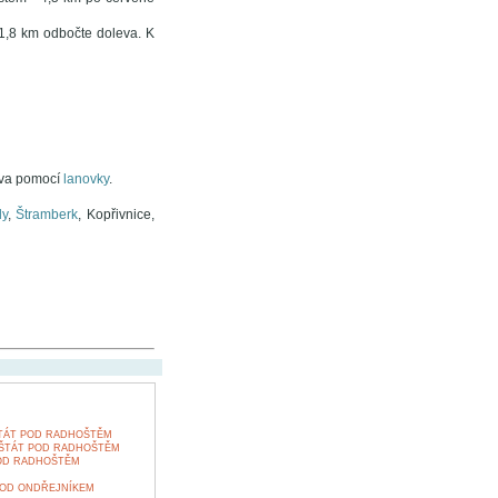
 1,8 km odbočte doleva. K
ava pomocí
lanovky
.
dy
,
Štramberk
, Kopřivnice,
TÁT POD RADHOŠTĚM
NŠTÁT POD RADHOŠTĚM
OD RADHOŠTĚM
POD ONDŘEJNÍKEM