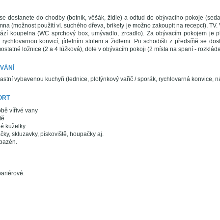
se dostanete do chodby (botník, věšák, židle) a odtud do obývacího pokoje (sedac
mna (možnost použití vl. suchého dřeva, brikety je možno zakoupit na recepci), TV.
hází koupelna (WC sprchový box, umývadlo, zrcadlo). Za obývacím pokojem je 
, rychlovarnou konvicí, jídelním stolem a židlemi. Po schodišti z předsíňě se do
statné ložnice (2 a 4 lůžková), dole v obývacím pokoji (2 místa na spaní - rozkláda
VÁNÍ
stní vybavenou kuchyň (lednice, plotýnkový vařič / sporák, rychlovarná konvice, n
ORT
bě vířivé vany
tě
ké kuželky
čky, skluzavky, pískoviště, houpačky aj.
 bazén.
ariérové.