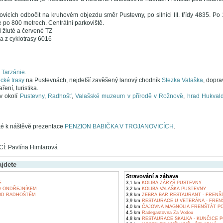
ovicích odbočit na kruhovém objezdu směr Pustevny, po silnici III. třídy 4835. Po
 po 800 metrech. Centrální parkoviště.
 žluté a červené TZ
a z cyklotrasy 6016
Tarzánie.
cké trasy
na Pustevnách, nejdelší zavěšený lanový chodník
Stezka Valaška
, dopr
ření, turistika.
v okolí
Pustevny
,
Radhošť
,
Valašské muzeum v přírodě v Rožnově
,
hrad Hukval
aké k náštěvě prezentace
PENZION BABIČKA V TROJANOVICÍCH
.
: Pavlína Himlarová
ajdete
Stravování a zábava
E
3,1 km
KOLIBA ZÁRYŠ PUSTEVNY
 ONDŘEJNÍKEM
3,2 km
KOLIBA VALAŠKA PUSTEVNY
OD RADHOŠTĚM
3,8 km
ZEBRA BAR RESTAURANT - FRENŠ
3,9 km
RESTAURACE U VETERÁNA - FRE
4,0 km
ČAJOVNA MAGNOLIA FRENŠTÁT P
4,5 km
Radegastovna Za Vodou
4,8 km
RESTAURACE SKALKA - KUNČICE 