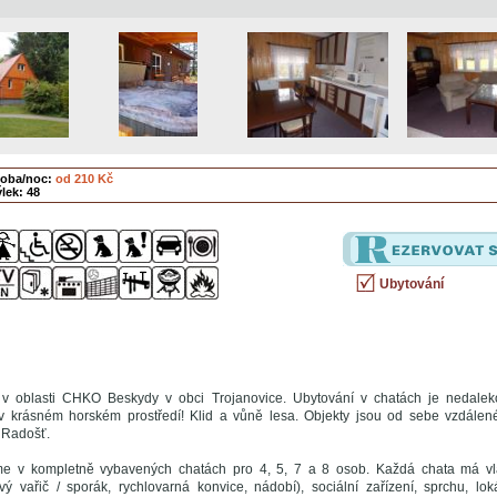
soba/noc:
od 210 Kč
lek: 48
Ubytování
v oblasti CHKO Beskydy v obci Trojanovice. Ubytování v chatách je nedalek
 v krásném horském prostředí! Klid a vůně lesa. Objekty jsou od sebe vzdálen
 Radošť.
me v kompletně vybavených chatách pro 4, 5, 7 a 8 osob. Každá chata má vl
vý vařič / sporák, rychlovarná konvice, nádobí), sociální zařízení, sprchu, loká