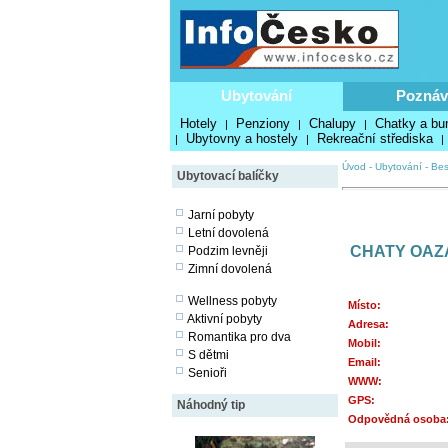
Ubytování
Poznáv
Hotely
Penziony
Chalupy
Chatky a bu
|
|
|
Ubytovny a hostely
Rekreační střediska
|
|
|
Úvod
-
Ubytování
-
Bes
Ubytovací balíčky
Jarní pobyty
Letní dovolená
CHATY OAZ
Podzim levněji
Zimní dovolená
Wellness pobyty
Místo:
Aktivní pobyty
Adresa:
Romantika pro dva
Mobil:
S dětmi
Email:
Senioři
WWW:
GPS:
Náhodný tip
Odpovědná osoba