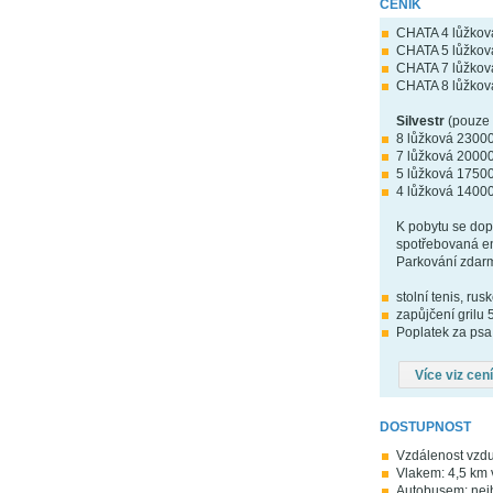
CENÍK
CHATA 4 lůžková
CHATA 5 lůžková
CHATA 7 lůžková
CHATA 8 lůžková
Silvestr
(pouze 
8 lůžková 2300
7 lůžková 2000
5 lůžková 1750
4 lůžková 1400
K pobytu se dopl
spotřebovaná en
Parkování zdarma
stolní tenis, rus
zapůjčení grilu 
Poplatek za psa 
Více viz cen
DOSTUPNOST
Vzdálenost vzdu
Vlakem: 4,5 km 
Autobusem: nejb