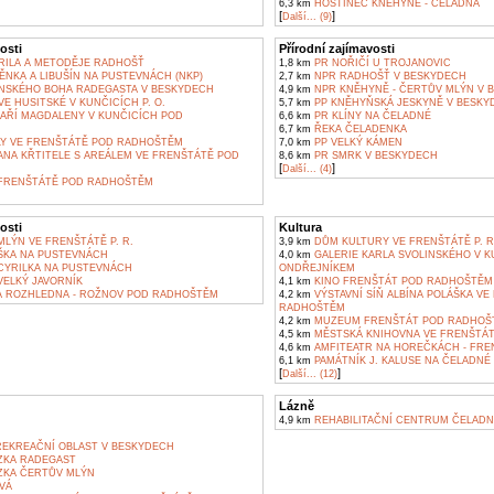
6,3 km
HOSTINEC KNĚHYNĚ - ČELADNÁ
[
]
Další... (9)
osti
Přírodní zajímavosti
YRILA A METODĚJE RADHOŠŤ
1,8 km
PR NOŘIČÍ U TROJANOVIC
NKA A LIBUŠÍN NA PUSTEVNÁCH (NKP)
2,7 km
NPR RADHOŠŤ V BESKYDECH
SKÉHO BOHA RADEGASTA V BESKYDECH
4,9 km
NPR KNĚHYNĚ - ČERTŮV MLÝN V 
E HUSITSKÉ V KUNČICÍCH P. O.
5,7 km
PP KNĚHYŇSKÁ JESKYNĚ V BESKY
MAŘÍ MAGDALENY V KUNČICÍCH POD
6,6 km
PR KLÍNY NA ČELADNÉ
6,7 km
ŘEKA ČELADENKA
Y VE FRENŠTÁTĚ POD RADHOŠTĚM
7,0 km
PP VELKÝ KÁMEN
ANA KŘTITELE S AREÁLEM VE FRENŠTÁTĚ POD
8,6 km
PR SMRK V BESKYDECH
[
]
Další... (4)
FRENŠTÁTĚ POD RADHOŠTĚM
osti
Kultura
LÝN VE FRENŠTÁTĚ P. R.
3,9 km
DŮM KULTURY VE FRENŠTÁTĚ P. R
ŠKA NA PUSTEVNÁCH
4,0 km
GALERIE KARLA SVOLINSKÉHO V K
YRILKA NA PUSTEVNÁCH
ONDŘEJNÍKEM
ELKÝ JAVORNÍK
4,1 km
KINO FRENŠTÁT POD RADHOŠTĚM
 ROZHLEDNA - ROŽNOV POD RADHOŠTĚM
4,2 km
VÝSTAVNÍ SÍŇ ALBÍNA POLÁŠKA VE
RADHOŠTĚM
4,2 km
MUZEUM FRENŠTÁT POD RADHOŠ
4,5 km
MĚSTSKÁ KNIHOVNA VE FRENŠTÁ
4,6 km
AMFITEATR NA HOREČKÁCH - FR
6,1 km
PAMÁTNÍK J. KALUSE NA ČELADNÉ
[
]
Další... (12)
Lázně
4,9 km
REHABILITAČNÍ CENTRUM ČELADN
REKREAČNÍ OBLAST V BESKYDECH
ZKA RADEGAST
KA ČERTŮV MLÝN
VÁ