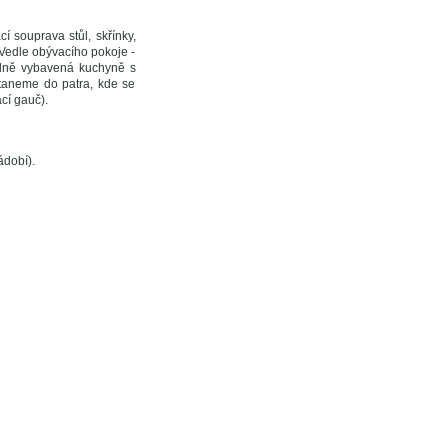
í souprava stůl, skřínky,
 Vedle obývacího pokoje -
plně vybavená kuchyně s
staneme do patra, kde se
cí gauč).
ádobí).