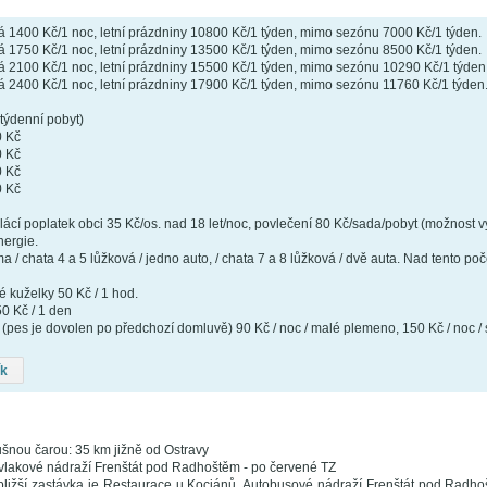
 1400 Kč/1 noc, letní prázdniny 10800 Kč/1 týden, mimo sezónu 7000 Kč/1 týden.
 1750 Kč/1 noc, letní prázdniny 13500 Kč/1 týden, mimo sezónu 8500 Kč/1 týden.
 2100 Kč/1 noc, letní prázdniny 15500 Kč/1 týden, mimo sezónu 10290 Kč/1 týden
 2400 Kč/1 noc, letní prázdniny 17900 Kč/1 týden, mimo sezónu 11760 Kč/1 týden
týdenní pobyt)
0 Kč
0 Kč
0 Kč
0 Kč
ácí poplatek obci 35 Kč/os. nad 18 let/noc, povlečení 80 Kč/sada/pobyt (možnost vyu
ergie.
 / chata 4 a 5 lůžková / jedno auto, / chata 7 a 8 lůžková / dvě auta. Nad tento poč
ké kuželky 50 Kč / 1 hod.
50 Kč / 1 den
(pes je dovolen po předchozí domluvě) 90 Kč / noc / malé plemeno, 150 Kč / noc / 
ík
šnou čarou: 35 km jižně od Ostravy
vlakové nádraží Frenštát pod Radhoštěm - po červené TZ
ližší zastávka je Restaurace u Kociánů. Autobusové nádraží Frenštát pod Radho