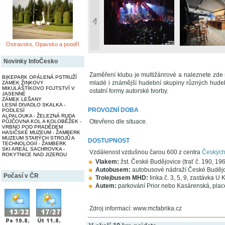
Ostravsko, Opavsko a poodří
Novinky InfoČesko
Zaměření klubu je multižánrové a naleznete zde 
BIKEPARK OPÁLENÁ PSTRUŽÍ
mladé i známější hudební skupiny různých hudeb
ZÁMEK ŽINKOVY
MIKULÁŠTÍKOVO FOJTSTVÍ V
ostatní formy autorské tvorby.
JASENNÉ
ZÁMEK LEŠANY
LESNÍ DIVADLO SKALKA -
PROVOZNÍ DOBA
PODLESÍ
ALPALOUKA - ŽELEZNÁ RUDA
Otevřeno dle situace.
PŮJČOVNA KOL A KOLOBĚŽEK -
VRBNO POD PRADĚDEM
HASIČSKÉ MUZEUM - ŽAMBERK
MUZEUM STARÝCH STROJŮ A
DOSTUPNOST
TECHNOLOGIÍ - ŽAMBERK
SKI AREÁL SACHROVKA -
Vzdálenost vzdušnou čarou 600 z centra
Českých
ROKYTNICE NAD JIZEROU
Vlakem:
žst. České Budějovice (trať č. 190, 19
Autobusem:
autobusové nádraží České Budějo
Počasí v ČR
Trolejbusem MHD:
linka č. 3, 5, 9, zastávka U
Autem:
parkování Prior nebo Kasárenská, plac
Zdroj informací: www.mcfabrika.cz