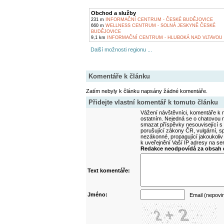
Obchod a služby
231 m
INFORMAČNÍ CENTRUM - ČESKÉ BUDĚJOVICE
660 m
WELLNESS CENTRUM - SOLNÁ JESKYNĚ ČESKÉ
BUDĚJOVICE
9,1 km
INFORMAČNÍ CENTRUM - HLUBOKÁ NAD VLTAVOU
Další možnosti regionu ...
Komentáře k článku
Zatím nebyly k článku napsány žádné komentáře.
Přidejte vlastní komentář k tomuto článku
Vážení návštěvníci, komentáře k m
ostatním. Nejedná se o chatovou m
smazat příspěvky nesouvisející s
porušující zákony ČR, vulgární, sp
nezákonné, propagující jakoukoliv
k uveřejnění Vaší IP adresy na s
Redakce neodpovídá za obsah d
Text komentáře:
Jméno:
Email (nepovi