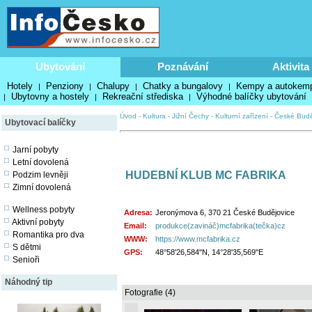
Ubytování
Poznávání
Aktivita
Hotely
Penziony
Chalupy
Chatky a bungalovy
Kempy a autokem
|
|
|
|
Ubytovny a hostely
Rekreační střediska
Výhodné balíčky ubytování
|
|
|
Úvod
-
Kultura
-
Jižní Čechy
-
Kulturní zařízení
-
České Budě
Ubytovací balíčky
Jarní pobyty
Letní dovolená
HUDEBNÍ KLUB MC FABRIKA
Podzim levněji
Zimní dovolená
Wellness pobyty
Adresa:
Jeronýmova 6, 370 21 České Budějovice
Aktivní pobyty
Email:
produkce(zavináč)mcfabrika(tečka)cz
Romantika pro dva
WWW:
https://www.mcfabrika.cz
S dětmi
GPS:
48°58'26,584"N, 14°28'35,569"E
Senioři
Náhodný tip
Fotografie (4)