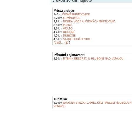
V okolí 10 km najdete
Města a obce
146 m
ČESKÉ BUDĚJOVICE
2,2 km
LITVÍNOVICE
3,8 km
DOBRÁ VODA U ČESKÝCH BUDĚJOVIC
3,8 km
PLANÁ
3,9 km
VRÁTO
4,4 km
ROUDNÉ
4,5 km
DUBIČNÉ
4,5 km
STARÉ HODĚJOVICE
[
]
Další... (32)
Přírodní zajímavosti
8,9 km
RYBNÍK BEZDREV U HLUBOKÉ NAD VLTAVOU
Turistika
8,9 km
NAUČNÁ STEZKA ZÁMECKÝM PARKEM HLUBOKÁ N
VLTAVOU