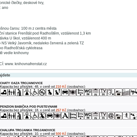
onické čtečky, deskové hry,
í: ano
šnou čarou: 100 m z centra města
ční stanice Frenštát pod Radhoštěm, vzdálenost 1,3 km
ávka U škol, vzdálenost 400 m
 NS Velký Javorník, nedaleko červená a zelená TZ
ko Radhošťská cyklotrasa
tě vedle knihovny
 www. knihovnafrenstat.cz
ajdete
CHATY OAZA TROJANOVICE
Kapacita bez přistýlek: 48, v ceně od
210 Kč
(osoba/noc)
PENZION BABIČKA POD PUSTEVNAMI
Kapacita bez přistýlek: 18, v ceně od
257 Kč
(osoba/noc)
CHALUPA TROJANKA TROJANOVICE
Kapacita bez přistýlek: 10, v ceně od
500 Kč
(osoba/noc)