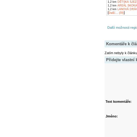
1,2 km
DĚTSKÁ SJEZ
1,2 km
AREÁL SKOKA
1,2 km
LANOVÁ DRÁHA
[
]
Další... (55)
Další možnosti regio
Komentáře k čl
Zatím nebyly k článk
Přidejte vlastní
Text komentáře:
Jméno: