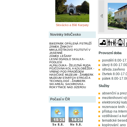
Slovácko a Bílé Karpaty
Novinky InfoČesko
BIKEPARK OPÁLENÁ PSTRUŽÍ
ZÁMEK ŽINKOVY
MIKULÁŠTÍKOVO FOJTSTVÍ V
Provozní doba
JASENNÉ
ZÁMEK LEŠANY
LESNÍ DIVADLO SKALKA -
pondělí 8.00-17
PODLESÍ
úterý 8.00-17.00
ALPALOUKA - ŽELEZNÁ RUDA
PŮJČOVNA KOL A KOLOBĚŽEK -
středa zavřeno
VRBNO POD PRADĚDEM
čtvrtek 8.00-17.
HASIČSKÉ MUZEUM - ŽAMBERK
MUZEUM STARÝCH STROJŮ A
pátek 8.00-17.0
TECHNOLOGIÍ - ŽAMBERK
SKI AREÁL SACHROVKA -
Služby
ROKYTNICE NAD JIZEROU
absenční a prez
meziknihovní vý
Počasí v ČR
elektronický kat
rezervace knih:
přístup na Intern
vzdělávací a kul
tematické besed
kopírování: ano