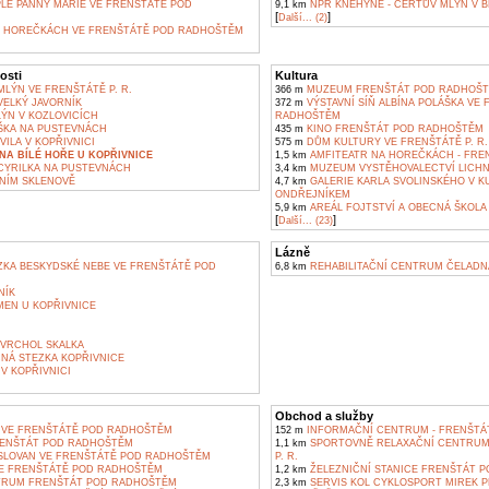
LE PANNY MARIE VE FRENŠTÁTĚ POD
9,1 km
NPR KNĚHYNĚ - ČERTŮV MLÝN V 
[
]
Další... (2)
 HOREČKÁCH VE FRENŠTÁTĚ POD RADHOŠTĚM
osti
Kultura
LÝN VE FRENŠTÁTĚ P. R.
366 m
MUZEUM FRENŠTÁT POD RADHOŠ
ELKÝ JAVORNÍK
372 m
VÝSTAVNÍ SÍŇ ALBÍNA POLÁŠKA VE
ÝN V KOZLOVICÍCH
RADHOŠTĚM
ŠKA NA PUSTEVNÁCH
435 m
KINO FRENŠTÁT POD RADHOŠTĚM
ILA V KOPŘIVNICI
575 m
DŮM KULTURY VE FRENŠTÁTĚ P. R.
A BÍLÉ HOŘE U KOPŘIVNICE
1,5 km
AMFITEATR NA HOREČKÁCH - FRE
YRILKA NA PUSTEVNÁCH
3,4 km
MUZEUM VYSTĚHOVALECTVÍ LICH
NÍM SKLENOVĚ
4,7 km
GALERIE KARLA SVOLINSKÉHO V K
ONDŘEJNÍKEM
5,9 km
AREÁL FOJTSTVÍ A OBECNÁ ŠKOLA
[
]
Další... (23)
Lázně
KA BESKYDSKÉ NEBE VE FRENŠTÁTĚ POD
6,8 km
REHABILITAČNÍ CENTRUM ČELADN
NÍK
EN U KOPŘIVNICE
 VRCHOL SKALKA
NÁ STEZKA KOPŘIVNICE
V KOPŘIVNICI
Obchod a služby
 VE FRENŠTÁTĚ POD RADHOŠTĚM
152 m
INFORMAČNÍ CENTRUM - FRENŠTÁT 
ENŠTÁT POD RADHOŠTĚM
1,1 km
SPORTOVNĚ RELAXAČNÍ CENTRUM 
SLOVAN VE FRENŠTÁTĚ POD RADHOŠTĚM
P. R.
VE FRENŠTÁTĚ POD RADHOŠTĚM
1,2 km
ŽELEZNIČNÍ STANICE FRENŠTÁT 
RUM FRENŠTÁT POD RADHOŠTĚM
2,3 km
SERVIS KOL CYKLOSPORT MIREK P