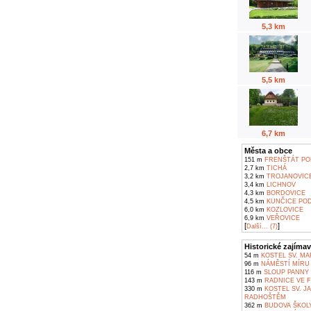
5,3 km
5,5 km
6,7 km
Města a obce
151 m
FRENŠTÁT PO
2,7 km
TICHÁ
3,2 km
TROJANOVIC
3,4 km
LICHNOV
4,3 km
BORDOVICE
4,5 km
KUNČICE POD
6,0 km
KOZLOVICE
6,9 km
VEŘOVICE
[
]
Další... (7)
Historické zajímav
54 m
KOSTEL SV. M
96 m
NÁMĚSTÍ MÍRU
116 m
SLOUP PANNY 
143 m
RADNICE VE 
330 m
KOSTEL SV. J
RADHOŠTĚM
362 m
BUDOVA ŠKOL