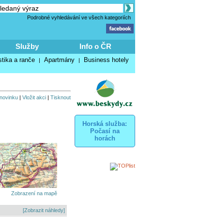
Podrobné vyhledávání ve všech kategoriích
Služby
Info o ČR
stika a ranče
Apartmány
Business hotely
|
|
 novinku
|
Vložit akci
|
Tisknout
Horská služba:
Počasí na
horách
Zobrazení na mapě
[Zobrazit náhledy]