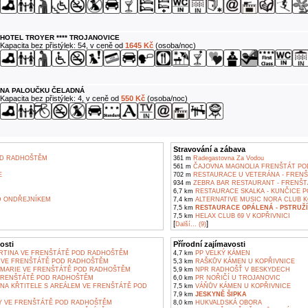
HOTEL TROYER **** TROJANOVICE
Kapacita bez přistýlek: 54, v ceně od
1645 Kč
(osoba/noc)
NA PALOUČKU ČELADNÁ
Kapacita bez přistýlek: 4, v ceně od
550 Kč
(osoba/noc)
Stravování a zábava
D RADHOŠTĚM
361 m
Radegastovna Za Vodou
561 m
ČAJOVNA MAGNOLIA FRENŠTÁT P
E
702 m
RESTAURACE U VETERÁNA - FREN
934 m
ZEBRA BAR RESTAURANT - FRENŠ
6,7 km
RESTAURACE SKALKA - KUNČICE 
 ONDŘEJNÍKEM
7,4 km
ALTERNATIVE MUSIC NORA CLUB K
7,5 km
RESTAURACE OPÁLENÁ - PSTRUŽÍ
7,5 km
HELAX CLUB 69 V KOPŘIVNICI
[
]
Další... (9)
osti
Přírodní zajímavosti
ARTINA VE FRENŠTÁTĚ POD RADHOŠTĚM
4,7 km
PP VELKÝ KÁMEN
 VE FRENŠTÁTĚ POD RADHOŠTĚM
5,3 km
RAŠKŮV KÁMEN U KOPŘIVNICE
MARIE VE FRENŠTÁTĚ POD RADHOŠTĚM
5,9 km
NPR RADHOŠŤ V BESKYDECH
FRENŠTÁTĚ POD RADHOŠTĚM
6,0 km
PR NOŘIČÍ U TROJANOVIC
ANA KŘTITELE S AREÁLEM VE FRENŠTÁTĚ POD
7,5 km
VÁŇŮV KÁMEN U KOPŘIVNICE
7,9 km
JESKYNĚ ŠIPKA
Y VE FRENŠTÁTĚ POD RADHOŠTĚM
8,0 km
HUKVALDSKÁ OBORA