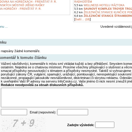
DOVKA NA HOREČKÁCH - FRENŠTÁT P. R.
RADHOŠTĚM
NSKÝCH MŮSTKŮ JIŘÍHO RAŠKY
5,5 km
WELLNESS HOTELU RÁZTOKA
 HOREČKY - FRENŠTÁT P. R.
5,5 km
SAUNOVÝ KOMPLEX TROYER TRO
6,2 km
ŽELEZNIČNÍ STANICE KUNČICE P
6,8 km
ŽELEZNIČNÍ STANICE ŠTRAMBER
[
]
Další... (18)
nu ...
Uvedené vzdálenosti 
ánku
u napsány žádné komentáře.
 komentář k tomuto článku
Vážení návštěvníci, komentáře k místu smí vkládat každý a bez přihlášení. Smyslem koment
ostatním. Nejedná se o chatovou místnost. Prosíme všechny přispívající o slušnost a věcn
smazat příspěvky nesouvisející s tématem a příspěvky nesmyslné. Taktéž si vyhrazujeme 
porušující zákony ČR, vulgární, spamující, urážející, pomlouvající, nerespektující soukromí
nezákonné, propagující jakoukoliv nesnášenlivost, diskriminaci či skrytou reklamu. Odesl
k uveřejnění Vaší IP adresy na serveru InfoCesko.cz. Vaše jméno či nick nesmí zneužít j
Redakce neodpovídá za obsah diskusních příspěvků.
Email (nepovinné):
Zadejte výsledek: