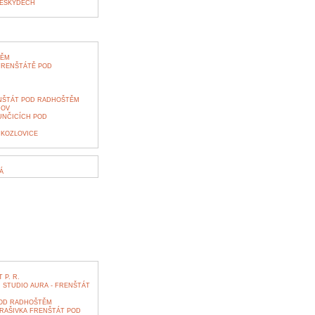
BESKYDECH
TĚM
 FRENŠTÁTĚ POD
NŠTÁT POD RADHOŠTĚM
NOV
UNČICÍCH POD
 KOZLOVICE
Á
P. R.
STUDIO AURA - FRENŠTÁT
POD RADHOŠTĚM
RAŠIVKA FRENŠTÁT POD