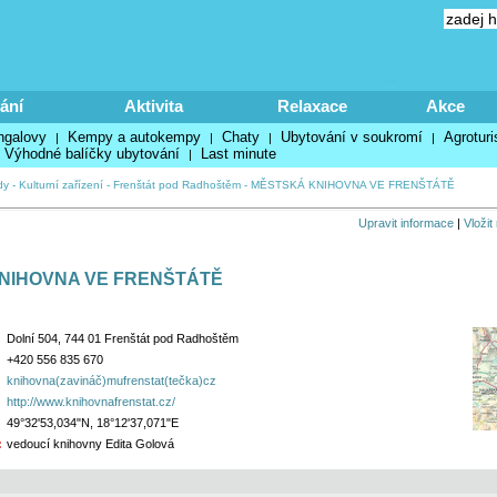
ání
Aktivita
Relaxace
Akce
ngalovy
Kempy a autokempy
Chaty
Ubytování v soukromí
Agroturi
|
|
|
|
Výhodné balíčky ubytování
Last minute
|
dy
-
Kulturní zařízení
-
Frenštát pod Radhoštěm
-
MĚSTSKÁ KNIHOVNA VE FRENŠTÁTĚ
Upravit informace
|
Vložit
NIHOVNA VE FRENŠTÁTĚ
Dolní 504, 744 01 Frenštát pod Radhoštěm
+420 556 835 670
knihovna(zavináč)mufrenstat(tečka)cz
http://www.knihovnafrenstat.cz/
49°32'53,034"N, 18°12'37,071"E
:
vedoucí knihovny Edita Golová