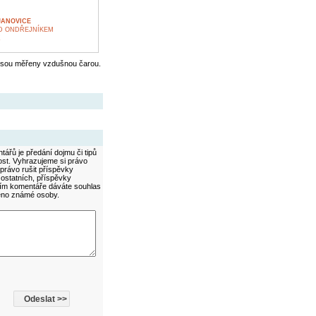
JANOVICE
OD ONDŘEJNÍKEM
K
jsou měřeny vzdušnou čarou.
ářů je předání dojmu či tipů
ost. Vyhrazujeme si právo
právo rušit příspěvky
 ostatních, příspěvky
áním komentáře dáváte souhlas
méno známé osoby.