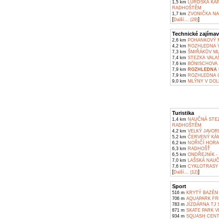
1,5 km
LURDSKÁ KAP
RADHOŠTĚM
1,7 km
ZVONIČKA NA
[
]
Další... (29)
Technické zajímav
2,6 km
POHANKOVÝ M
4,2 km
ROZHLEDNA V
7,3 km
ŠMIŘÁKŮV ML
7,4 km
STEZKA VALA
7,6 km
BÖNISCHOVA V
7,9 km
ROZHLEDNA N
7,9 km
ROZHLEDNA C
9,0 km
MLÝNY V DOL
Turistika
1,4 km
NAUČNÁ STEZ
RADHOŠTĚM
4,2 km
VELKÝ JAVOR
5,2 km
ČERVENÝ KÁM
6,2 km
NOŘIČÍ HORA
6,3 km
RADHOŠŤ
6,5 km
ONDŘEJNÍK -
7,0 km
LAŠSKÁ NAUČ
7,6 km
CYKLOTRASY 
[
]
Další... (12)
Sport
516 m
KRYTÝ BAZÉN
706 m
AQUAPARK FR
783 m
JÍZDÁRNA TJ 
871 m
SKATE PARK 
934 m
SQUASH CENT