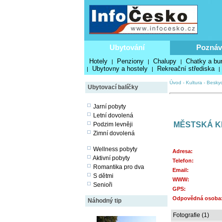
Ubytování
Poznáv
Hotely
Penziony
Chalupy
Chatky a bu
|
|
|
Ubytovny a hostely
Rekreační střediska
|
|
|
Úvod
-
Kultura
-
Besky
Ubytovací balíčky
Jarní pobyty
Letní dovolená
MĚSTSKÁ K
Podzim levněji
Zimní dovolená
Wellness pobyty
Adresa:
Aktivní pobyty
Telefon:
Romantika pro dva
Email:
S dětmi
WWW:
Senioři
GPS:
Odpovědná osoba
Náhodný tip
Fotografie (1)