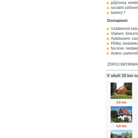
půjčovna: elektr
sociální zařízen
bariery:?
Dostupnost
Vzdálenost vzdu
Vlakem: železni
Autobusem: zast
Pěšky: bedaleko
Na kole: nedale
Autem: parkoviš
ZDROJ INFORMACÍ:
V okolí 10 km n
4,5 km
4,8 km