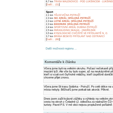
6,7 km
TRASA MALENOVICE - POD LUKŠINCEM - LUKŠINEC
[
]
Další... (11)
Sport
2,1 km
TĚLOCVIČNA PSTRUŽÍ
2,3 km
SKI AREÁL OPÁLENÁ PSTRUŽÍ
2,3 km
LETNÍ AREÁL OPÁLENÁ PSTRUŽÍ
2,3 km
BIKEPARK OPÁLENÁ PSTRUŽÍ
2,4 km
SPORTOVNÍ AREÁL DUBINA PSTRUŽÍ
2,5 km
PARAGLIDING SKALKA - ONDŘEJNÍK
3,5 km
KYNOLOGICKÉ CVIČIŠTĚ VE FRÝDLANTĚ N. O.
3,7 km
BRÁNA BESKYD FRÝDLANT NAD OSTRAVICÍ
[
]
Další... (68)
Další možnosti regionu ...
Komentáře k článku
Včera jsme byli na velkém okruhu. Počasí nečekaně příje
mazání lyží. Ale vše by bylo super, až na neukázněné pěš
kteří si vzali své čtyřnohé miláčky, kteří úspěšně doničil
chceme přijet znovu.
Včera jsme šli trasu Solárka - Pstruží. Po celé délce na
místa nebyly. Běžkařů jsme potkali tak akorát. Pěkné.
Dnes jsem zažil krásné zážitky a výhledy na velkém okruh
cestu na okruh z Čeladné (2. odbočka za nádražím ČD vlevo
turisty. Pavel P.S. V mé obci nejsou proplužené pořádně 