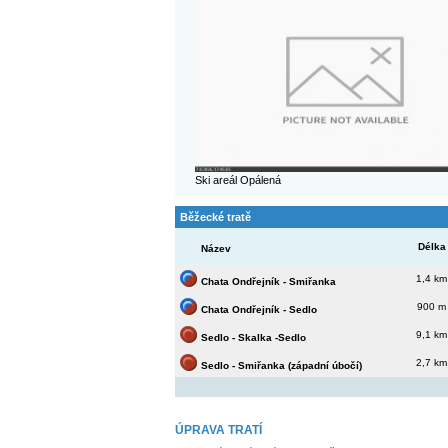
Ski areál Opálená
Běžecké tratě
Délka
Název
1,4 km
Chata Ondřejník - Smiřanka
900 m
Chata Ondřejník - Sedlo
9,1 km
Sedlo - Skalka -Sedlo
2,7 km
Sedlo - Smiřanka (západní úbočí)
ÚPRAVA TRATÍ