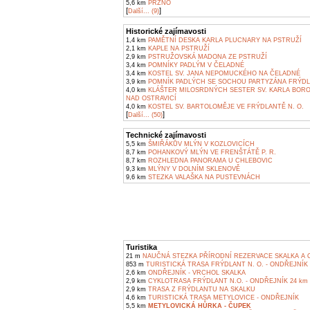
5,6 km
PRŽNO
[
]
Další... (9)
Historické zajímavosti
1,4 km
PAMĚTNÍ DESKA KARLA PLUCNARY NA PSTRUŽÍ
2,1 km
KAPLE NA PSTRUŽÍ
2,9 km
PSTRUŽOVSKÁ MADONA ZE PSTRUŽÍ
3,4 km
POMNÍKY PADLÝM V ČELADNÉ
3,4 km
KOSTEL SV. JANA NEPOMUCKÉHO NA ČELADNÉ
3,9 km
POMNÍK PADLÝCH SE SOCHOU PARTYZÁNA FRÝDLA
4,0 km
KLÁŠTER MILOSRDNÝCH SESTER SV. KARLA BOR
NAD OSTRAVICÍ
4,0 km
KOSTEL SV. BARTOLOMĚJE VE FRÝDLANTĚ N. O.
[
]
Další... (50)
Technické zajímavosti
5,5 km
ŠMIŘÁKŮV MLÝN V KOZLOVICÍCH
8,7 km
POHANKOVÝ MLÝN VE FRENŠTÁTĚ P. R.
8,7 km
ROZHLEDNA PANORAMA U CHLEBOVIC
9,3 km
MLÝNY V DOLNÍM SKLENOVĚ
9,6 km
STEZKA VALAŠKA NA PUSTEVNÁCH
Turistika
21 m
NAUČNÁ STEZKA PŘÍRODNÍ REZERVACE SKALKA A 
853 m
TURISTICKÁ TRASA FRÝDLANT N. O. - ONDŘEJNÍK
2,6 km
ONDŘEJNÍK - VRCHOL SKALKA
2,9 km
CYKLOTRASA FRÝDLANT N.O. - ONDŘEJNÍK 24 km
2,9 km
TRASA Z FRÝDLANTU NA SKALKU
4,6 km
TURISTICKÁ TRASA METYLOVICE - ONDŘEJNÍK
5,5 km
METYLOVICKÁ HŮRKA - ČUPEK