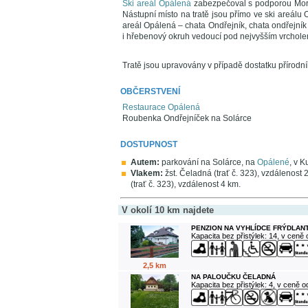
Ski areál Opálená
zabezpečoval s podporou Morav
Nástupní místo na tratě jsou přímo ve ski areálu
areál Opálená – chata Ondřejník, chata ondřejník
i hřebenový okruh vedoucí pod nejvyšším vrchol
Tratě jsou upravovány v případě dostatku přírodn
OBČERSTVENÍ
Restaurace Opálená
Roubenka Ondřejníček na Solárce
DOSTUPNOST
Autem:
parkování na Solárce, na
Opálené
, v K
Vlakem:
žst. Čeladná (trať č. 323), vzdálenost 2
(trať č. 323), vzdálenost 4 km.
V okolí 10 km najdete
PENZION NA VYHLÍDCE FRÝDLANT
Kapacita bez přistýlek: 14, v ceně
2,5 km
NA PALOUČKU ČELADNÁ
Kapacita bez přistýlek: 4, v ceně 