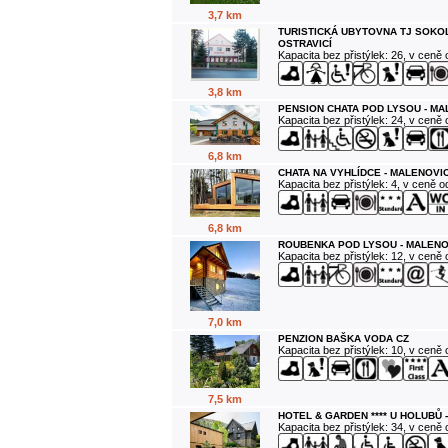
3,7 km
TURISTICKÁ UBYTOVNA TJ SOKO
OSTRAVICÍ
Kapacita bez přistýlek: 26, v ceně
3,8 km
PENSION CHATA POD LYSOU - M
Kapacita bez přistýlek: 24, v ceně
6,8 km
CHATA NA VYHLÍDCE - MALENOVI
Kapacita bez přistýlek: 4, v ceně 
6,8 km
ROUBENKA POD LYSOU - MALENO
Kapacita bez přistýlek: 12, v ceně
7,0 km
PENZION BAŠKA VODA CZ
Kapacita bez přistýlek: 10, v ceně
7,5 km
HOTEL & GARDEN **** U HOLUBŮ 
Kapacita bez přistýlek: 34, v ceně