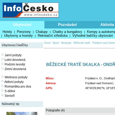
Ubytování
Poznávání
Aktivita
Hotely
Penziony
Chalupy
Chatky a bungalovy
Kempy a autokem
|
|
|
|
Ubytovny a hostely
Rekreační střediska
Výhodné balíčky ubytování
|
|
|
Úvod
-
Sport
-
Beskydy
-
Běžecké tratě
-
Frýdlant nad Ostrav
Ubytovací balíčky
Jarní pobyty
Letní dovolená
BĚŽECKÉ TRATĚ SKALKA - OND
Podzim levněji
Zimní dovolená
Wellness pobyty
Místo:
Frýdlant n. O., Ondřejn
Aktivní pobyty
Adresa:
Frýdlant nad Ostravicí,
Romantika pro dva
GPS:
49°34'29,991"N, 18°18'
S dětmi
Senioři
Náhodný tip
Fotografie (4)