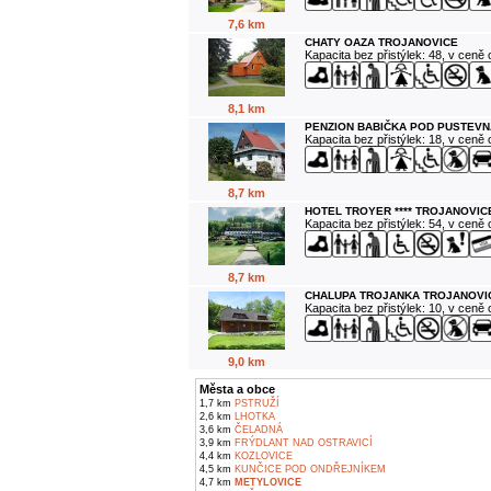
7,6 km
CHATY OAZA TROJANOVICE
Kapacita bez přistýlek: 48, v ceně
8,1 km
PENZION BABIČKA POD PUSTEVN
Kapacita bez přistýlek: 18, v ceně
8,7 km
HOTEL TROYER **** TROJANOVIC
Kapacita bez přistýlek: 54, v ceně
8,7 km
CHALUPA TROJANKA TROJANOVI
Kapacita bez přistýlek: 10, v ceně
9,0 km
Města a obce
1,7 km
PSTRUŽÍ
2,6 km
LHOTKA
3,6 km
ČELADNÁ
3,9 km
FRÝDLANT NAD OSTRAVICÍ
4,4 km
KOZLOVICE
4,5 km
KUNČICE POD ONDŘEJNÍKEM
4,7 km
METYLOVICE