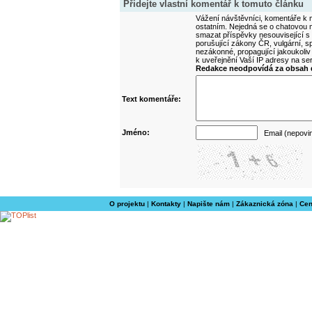
Přidejte vlastní komentář k tomuto článku
Vážení návštěvníci, komentáře k m
ostatním. Nejedná se o chatovou m
smazat příspěvky nesouvisející s
porušující zákony ČR, vulgární, sp
nezákonné, propagující jakoukoliv
k uveřejnění Vaší IP adresy na s
Redakce neodpovídá za obsah d
Text komentáře:
Jméno:
Email (nepovi
O projektu
|
Kontakty
|
Napište nám
|
Zákaznická zóna
|
Cen