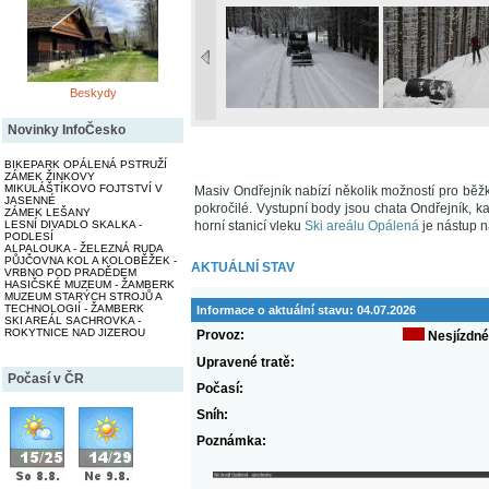
Beskydy
Novinky InfoČesko
BIKEPARK OPÁLENÁ PSTRUŽÍ
ZÁMEK ŽINKOVY
MIKULÁŠTÍKOVO FOJTSTVÍ V
Masiv Ondřejník nabízí několik možností pro běžk
JASENNÉ
pokročilé. Vystupní body jsou chata Ondřejník, k
ZÁMEK LEŠANY
LESNÍ DIVADLO SKALKA -
horní stanicí vleku
Ski areálu Opálená
je nástup n
PODLESÍ
ALPALOUKA - ŽELEZNÁ RUDA
PŮJČOVNA KOL A KOLOBĚŽEK -
AKTUÁLNÍ STAV
VRBNO POD PRADĚDEM
HASIČSKÉ MUZEUM - ŽAMBERK
MUZEUM STARÝCH STROJŮ A
TECHNOLOGIÍ - ŽAMBERK
Informace o aktuální stavu:
04.07.2026
SKI AREÁL SACHROVKA -
ROKYTNICE NAD JIZEROU
Provoz:
Nesjízdné
Upravené tratě:
Počasí v ČR
Počasí:
Sníh:
Poznámka: