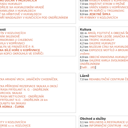
HO DUCHA V PALKOVICÍCH
6,8 km
RAŠKŮV KÁMEN U KOPŘIVNI
RADU HUKVALDY
7,9 km
PAMÁTNÝ STROM V PRŽNĚ
NDŘEJE NA HUKVALDSKÉM HRADĚ
9,1 km
VÁŇŮV KÁMEN U KOPŘIVNIC
MAXMILIÁNA V HUKVALDECH
9,4 km
PR NOŘIČÍ U TROJANOVIC
Ž NA HŘBITOVĚ V HUKVALDECH
9,9 km
JESKYNĚ ŠIPKA
MAŘÍ MAGDALENY V KUNČICÍCH POD ONDŘEJNÍKEM
PR RYBNÍKY V KOZLOVICÍCH
osti
Kultura
ÝN V KOZLOVICÍCH
111 m
AREÁL FOJTSTVÍ A OBECNÁ Š
NÍM SKLENOVĚ
4,1 km
PAMÁTNÍK LEOŠE JANÁČKA 
ANORAMA U CHLEBOVIC
4,1 km
TROPIC HUKVALDY
ILA V KOPŘIVNICI
4,2 km
GALERIE HUKVALDY
LÝN VE FRENŠTÁTĚ P. R.
4,2 km
MUZEUM CÍNU NA HUKVALDEC
A BÍLÉ HOŘE U KOPŘIVNICE
4,2 km
EXPOZICE MOTÝLŮ A BROUKŮ
A KOPCI OKROUHLÁ VE STAŘÍČI
zrušeno
4,9 km
OBECNÍ KNIHOVNA HUKVALD
5,6 km
GALERIE KARLA SVOLINSKÉH
ONDŘEJNÍKEM
[
]
Další... (43)
Lázně
KA HRADNÍ VRCH, JANÁČKŮV CHODNÍČEK,
7,0 km
REHABILITAČNÍ CENTRUM Č
KA PŘÍRODNÍ REZERVACE SKALKA A OKOLÍ
RASA FRÝDLANT N. O. - ONDŘEJNÍK
 VRCHOL SKALKA
TRASA METYLOVICE - ONDŘEJNÍK
RÝDLANT N.O. - ONDŘEJNÍK 24 km
DLANTU NA SKALKU
Á HŮRKA - ČUPEK
Obchod a služby
TY V KOZLOVICÍCH
3,1 km
WELLNESS A RESTAURACE U 
RSE s.r.o. KOZLOVICE
4,1 km
INFORMAČNÍ CENTRUM - HU