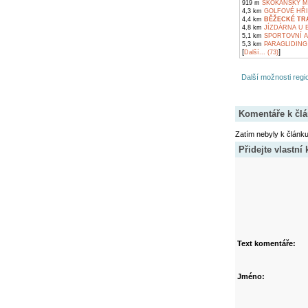
919 m
SKOKANSKÝ M
4,3 km
GOLFOVÉ HŘI
4,4 km
BĚŽECKÉ TRA
4,8 km
JÍZDÁRNA U B
5,1 km
SPORTOVNÍ A
5,3 km
PARAGLIDING 
[
]
Další... (73)
Další možnosti regio
Komentáře k čl
Zatím nebyly k článk
Přidejte vlastní
Text komentáře:
Jméno: