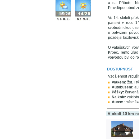
a na Příboře. No
Pravděpodobně zde
Ve 14. století př
panství v roce 1
svobodnickou used
o potvrzení původ
pozdější kozlovický
O valašských vojv
Krpec. Tento úřad 
vojvodou byl do ro
DOSTUPNOST
Vzdálenost vzduš
Vlakem:
žst. Frý
Autobusem:
aut
Pěšky:
červená 
Na kole:
cyklotr
Autem:
místní k
V okolí 10 km n