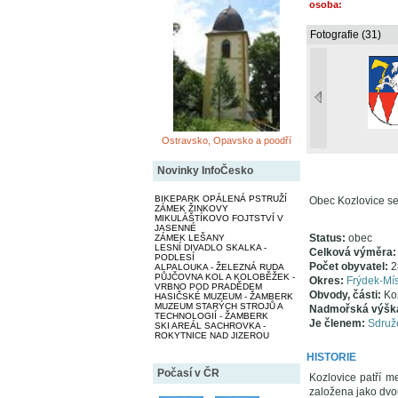
osoba:
Fotografie (31)
Ostravsko, Opavsko a poodří
Novinky InfoČesko
BIKEPARK OPÁLENÁ PSTRUŽÍ
Obec Kozlovice se
ZÁMEK ŽINKOVY
MIKULÁŠTÍKOVO FOJTSTVÍ V
JASENNÉ
Status:
obec
ZÁMEK LEŠANY
LESNÍ DIVADLO SKALKA -
Celková výměra
PODLESÍ
Počet obyvatel:
2
ALPALOUKA - ŽELEZNÁ RUDA
PŮJČOVNA KOL A KOLOBĚŽEK -
Okres:
Frýdek-Mís
VRBNO POD PRADĚDEM
Obvody, části:
Ko
HASIČSKÉ MUZEUM - ŽAMBERK
MUZEUM STARÝCH STROJŮ A
Nadmořská výšk
TECHNOLOGIÍ - ŽAMBERK
Je členem:
Sdruže
SKI AREÁL SACHROVKA -
ROKYTNICE NAD JIZEROU
HISTORIE
Počasí v ČR
Kozlovice patří m
založena jako dvo