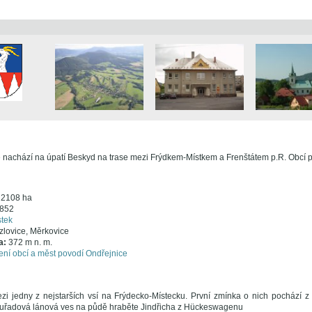
 nachází na úpatí Beskyd na trase mezi Frýdkem-Místkem a Frenštátem p.R. Obcí p
:
2108 ha
852
tek
zlovice, Měrkovice
a:
372 m n. m.
ní obcí a měst povodí Ondřejnice
ezi jedny z nejstarších vsí na Frýdecko-Místecku. První zmínka o nich pochází z
uřadová lánová ves na půdě hraběte Jindřicha z Hückeswagenu