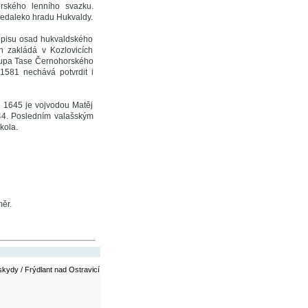
rského lenního svazku.
nedaleko hradu Hukvaldy.
oupisu osad hukvaldského
 zakládá v Kozlovicích
skupa Tase Černohorského
 1581 nechává potvrdit i
e 1645 je vojvodou Matěj
1844. Posledním valašským
kola.
ěr.
kydy / Frýdlant nad Ostravicí