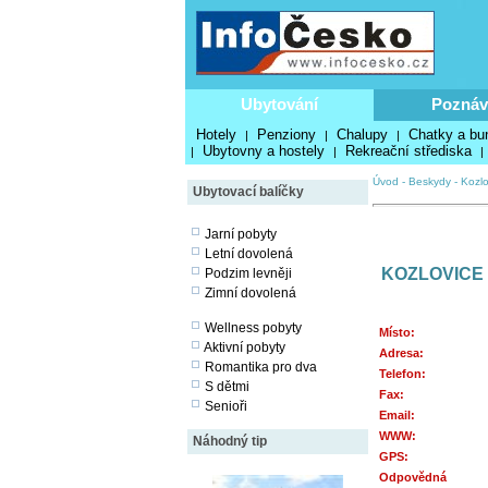
Ubytování
Poznáv
Hotely
Penziony
Chalupy
Chatky a bu
|
|
|
Ubytovny a hostely
Rekreační střediska
|
|
|
Úvod
-
Beskydy
-
Kozlo
Ubytovací balíčky
Jarní pobyty
Letní dovolená
KOZLOVICE
Podzim levněji
Zimní dovolená
Wellness pobyty
Místo:
Aktivní pobyty
Adresa:
Romantika pro dva
Telefon:
S dětmi
Fax:
Senioři
Email:
WWW:
Náhodný tip
GPS:
Odpovědná