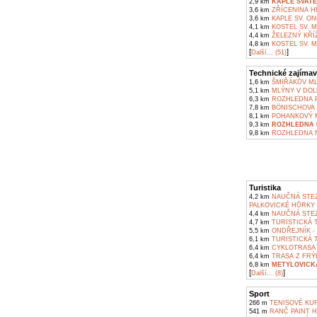
2,9 km
KAPLE SVATÉ
3,6 km
ZŘÍCENINA H
3,6 km
KAPLE SV. O
4,1 km
KOSTEL SV. 
4,4 km
ŽELEZNÝ KŘÍ
4,8 km
KOSTEL SV. 
[
]
Další... (51)
Technické zajímav
1,6 km
ŠMIŘÁKŮV ML
5,1 km
MLÝNY V DOL
6,3 km
ROZHLEDNA P
7,8 km
BÖNISCHOVA V
8,1 km
POHANKOVÝ M
9,3 km
ROZHLEDNA N
9,8 km
ROZHLEDNA N
Turistika
4,2 km
NAUČNÁ STEZ
PALKOVICKÉ HŮRKY
4,4 km
NAUČNÁ STEZ
4,7 km
TURISTICKÁ T
5,5 km
ONDŘEJNÍK -
6,1 km
TURISTICKÁ 
6,4 km
CYKLOTRASA F
6,4 km
TRASA Z FRÝ
6,8 km
METYLOVICK
[
]
Další... (8)
Sport
266 m
TENISOVÉ KUR
541 m
RANČ PAINT HO