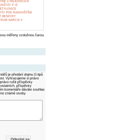
YNĚ V PALKOVICÍCH
NŠTÁT P. R.
ETYLOVICE
ŠTÁT POD RADHOŠTĚM
T BESKYDY
TRUM NARCIS V
jsou měřeny vzdušnou čarou.
ářů je předání dojmu či tipů
ost. Vyhrazujeme si právo
právo rušit příspěvky
 ostatních, příspěvky
áním komentáře dáváte souhlas
méno známé osoby.