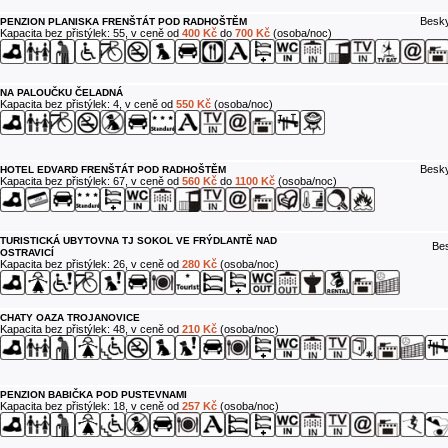
Besky
PENZION PLANISKA FRENŠTÁT POD RADHOŠTĚM
Kapacita bez přistýlek: 55, v ceně od
400 Kč
do
700 Kč
(osoba/noc)
NA PALOUČKU ČELADNÁ
Kapacita bez přistýlek: 4, v ceně od
550 Kč
(osoba/noc)
Besky
HOTEL EDVARD FRENŠTÁT POD RADHOŠTĚM
Kapacita bez přistýlek: 67, v ceně od
560 Kč
do
1100 Kč
(osoba/noc)
TURISTICKÁ UBYTOVNA TJ SOKOL VE FRÝDLANTĚ NAD
Bes
OSTRAVICÍ
Kapacita bez přistýlek: 26, v ceně od
280 Kč
(osoba/noc)
CHATY OAZA TROJANOVICE
Kapacita bez přistýlek: 48, v ceně od
210 Kč
(osoba/noc)
PENZION BABIČKA POD PUSTEVNAMI
Kapacita bez přistýlek: 18, v ceně od
257 Kč
(osoba/noc)