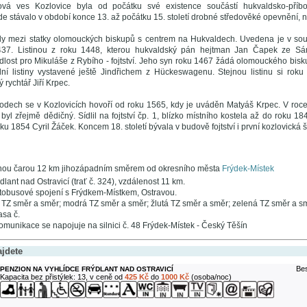
vá ves Kozlovice byla od počátku své existence součástí hukvaldsko-příbo
 stávalo v období konce 13. až počátku 15. století drobné středověké opevnění, 
ešly mezi statky olomouckých biskupů s centrem na Hukvaldech. Uvedena je v s
437. Listinou z roku 1448, kterou hukvaldský pán hejtman Jan Čapek ze Sán
lost pro Mikuláše z Rybího - fojtství. Jeho syn roku 1467 žádá olomouckého bi
ní listiny vystavené ještě Jindřichem z Hückeswagenu. Stejnou listinu si roku
 rychtář Jiří Krpec.
odech se v Kozlovicích hovoří od roku 1565, kdy je uváděn Matyáš Krpec. V roc
byl zřejmě dědičný. Sídlil na fojtství čp. 1, blízko místního kostela až do roku 
ku 1854 Cyril Žáček. Koncem 18. století bývala v budově fojtství i první kozlovická š
nou čarou 12 km jihozápadním směrem od okresního města
Frýdek-Místek
dlant nad Ostravicí (trať č. 324), vzdálenost 11 km.
obusové spojení s Frýdkem-Místkem, Ostravou.
TZ směr a směr; modrá TZ směr a směr; žlutá TZ směr a směr; zelená TZ směr a sm
asa č.
omunikace se napojuje na silnici č. 48 Frýdek-Místek - Český Těšín
ajdete
Bes
PENZION NA VYHLÍDCE FRÝDLANT NAD OSTRAVICÍ
Kapacita bez přistýlek: 13, v ceně od
425 Kč
do
1000 Kč
(osoba/noc)