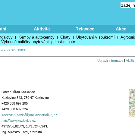
ání
Aktivita
Relaxace
Akce
ngalovy
Kempy a autokempy
Chaty
Ubytování v soukromí
Agroturi
|
|
|
|
Výhodné balíčky ubytování
Last minute
|
vice
-
KOZLOVICE
Upravit informace
|
Vložit
Obecní úřad Kozlovice
Kozlovice 343, 739 47 Kozlovice
+420 558 697 205
+420 558 697 224
kozlovice(zavináč)kozlovice(tečka)cz
http://www.kozlovice.cz
49°35'36,820"N, 18°15'24,034"E
Ing. Miroslav Tofel, starosta