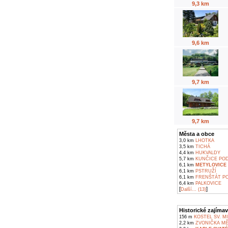
9,3 km
9,6 km
9,7 km
9,7 km
Města a obce
3,0 km
LHOTKA
3,5 km
TICHÁ
4,4 km
HUKVALDY
5,7 km
KUNČICE POD
6,1 km
METYLOVICE
6,1 km
PSTRUŽÍ
6,1 km
FRENŠTÁT P
6,4 km
PALKOVICE
[
]
Další... (13)
Historické zajímav
156 m
KOSTEL SV. M
2,2 km
ZVONIČKA MĚ