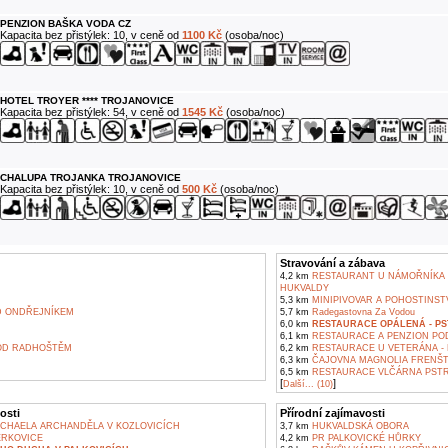
PENZION BAŠKA VODA CZ
Kapacita bez přistýlek: 10, v ceně od
1100 Kč
(osoba/noc)
HOTEL TROYER **** TROJANOVICE
Kapacita bez přistýlek: 54, v ceně od
1545 Kč
(osoba/noc)
CHALUPA TROJANKA TROJANOVICE
Kapacita bez přistýlek: 10, v ceně od
500 Kč
(osoba/noc)
Stravování a zábava
4,2 km
RESTAURANT U NÁMOŘNÍKA A
HUKVALDY
5,3 km
MINIPIVOVAR A POHOSTINST
 ONDŘEJNÍKEM
5,7 km
Radegastovna Za Vodou
6,0 km
RESTAURACE OPÁLENÁ - PS
6,1 km
RESTAURACE A PENZION POD 
OD RADHOŠTĚM
6,2 km
RESTAURACE U VETERÁNA -
6,3 km
ČAJOVNA MAGNOLIA FRENŠ
6,5 km
RESTAURACE VLČÁRNA PSTR
[
]
Další... (10)
osti
Přírodní zajímavosti
ICHAELA ARCHANDĚLA V KOZLOVICÍCH
3,7 km
HUKVALDSKÁ OBORA
RKOVICE
4,2 km
PR PALKOVICKÉ HŮRKY