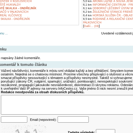
ŮSTEK V KOZLOVICÍCH
5,0 km
AROMA LÁZNĚ A SOLNÁ JESK
ŠTĚ HUKVALDY
6,1 km
INFORMAČNÍ CENTRUM - FRE
TĚ SKALKA - ONDŘEJNÍK
6,1 km
ODBORNÝ LÉČEBNÝ ÚSTAV M
AČŮ V PALKOVICÍCH
6,2 km
ŽELEZNIČNÍ STANICE FREN
REÁL VLČOVICE
6,4 km
HORSKÁ SLUŽBA ČR - OBLAS
SKALKA - ONDŘEJNÍK
6,5 km
RODINNÉ A RELAXAČNÍ CEN
PALKOVICÍCH
[
]
Další... (19)
nu ...
Uvedené vzdálenosti 
ánku
u napsány žádné komentáře.
 komentář k tomuto článku
Vážení návštěvníci, komentáře k místu smí vkládat každý a bez přihlášení. Smyslem koment
ostatním. Nejedná se o chatovou místnost. Prosíme všechny přispívající o slušnost a věcn
smazat příspěvky nesouvisející s tématem a příspěvky nesmyslné. Taktéž si vyhrazujeme 
porušující zákony ČR, vulgární, spamující, urážející, pomlouvající, nerespektující soukromí
nezákonné, propagující jakoukoliv nesnášenlivost, diskriminaci či skrytou reklamu. Odesl
k uveřejnění Vaší IP adresy na serveru InfoCesko.cz. Vaše jméno či nick nesmí zneužít j
Redakce neodpovídá za obsah diskusních příspěvků.
Email (nepovinné):
Zadejte výsledek: