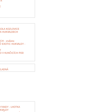
CE
E
KOLA KOZLOVICE
NA HUKVALDECH
H - zrušeno
 EXOTIC HUKVALDY -
Y
O V KUNČICÍCH POD
ELADNÁ
FANDY - LHOTKA
KVALDY