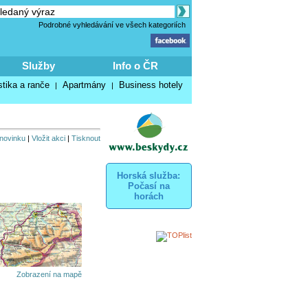
Podrobné vyhledávání ve všech kategoriích
Služby
Info o ČR
stika a ranče
Apartmány
Business hotely
|
|
 novinku
|
Vložit akci
|
Tisknout
Horská služba:
Počasí na
horách
Zobrazení na mapě