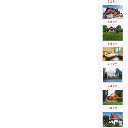
6,1 km
6,5 km
6,6 km
7,1 km
7,4 km
8,8 km