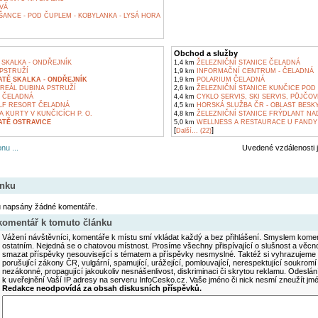
VÁ
ŠANCE - POD ČUPLEM - KOBYLANKA - LYSÁ HORA
Obchod a služby
SKALKA - ONDŘEJNÍK
1,4 km
ŽELEZNIČNÍ STANICE ČELADNÁ
PSTRUŽÍ
1,9 km
INFORMAČNÍ CENTRUM - ČELADNÁ
TĚ SKALKA - ONDŘEJNÍK
1,9 km
POLARIUM ČELADNÁ
REÁL DUBINA PSTRUŽÍ
2,6 km
ŽELEZNIČNÍ STANICE KUNČICE POD
 ČELADNÁ
4,4 km
CYKLO SERVIS, SKI SERVIS, PŮJČO
F RESORT ČELADNÁ
4,5 km
HORSKÁ SLUŽBA ČR - OBLAST BESK
 KURTY V KUNČICÍCH P. O.
4,8 km
ŽELEZNIČNÍ STANICE FRÝDLANT NA
ATĚ OSTRAVICE
5,0 km
WELLNESS A RESTAURACE U FANDY 
[
]
Další... (22)
nu ...
Uvedené vzdálenosti 
ánku
u napsány žádné komentáře.
 komentář k tomuto článku
Vážení návštěvníci, komentáře k místu smí vkládat každý a bez přihlášení. Smyslem koment
ostatním. Nejedná se o chatovou místnost. Prosíme všechny přispívající o slušnost a věcn
smazat příspěvky nesouvisející s tématem a příspěvky nesmyslné. Taktéž si vyhrazujeme 
porušující zákony ČR, vulgární, spamující, urážející, pomlouvající, nerespektující soukromí
nezákonné, propagující jakoukoliv nesnášenlivost, diskriminaci či skrytou reklamu. Odesl
k uveřejnění Vaší IP adresy na serveru InfoCesko.cz. Vaše jméno či nick nesmí zneužít j
Redakce neodpovídá za obsah diskusních příspěvků.