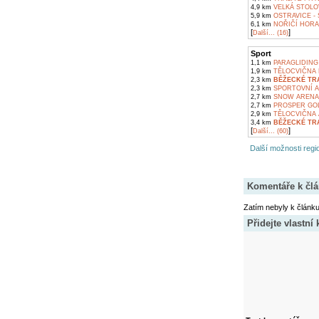
4,9 km
VELKÁ STOLO
5,9 km
OSTRAVICE - 
6,1 km
NOŘIČÍ HORA
[
]
Další... (16)
Sport
1,1 km
PARAGLIDING 
1,9 km
TĚLOCVIČNA 
2,3 km
BĚŽECKÉ TRA
2,3 km
SPORTOVNÍ A
2,7 km
SNOW ARENA
2,7 km
PROSPER GOL
2,9 km
TĚLOCVIČNA A
3,4 km
BĚŽECKÉ TR
[
]
Další... (60)
Další možnosti regio
Komentáře k čl
Zatím nebyly k článk
Přidejte vlastní