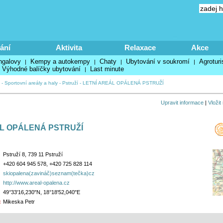
ání
Aktivita
Relaxace
Akce
ngalovy
Kempy a autokempy
Chaty
Ubytování v soukromí
Agroturi
|
|
|
|
Výhodné balíčky ubytování
Last minute
|
-
Sportovní areály a haly
-
Pstruží
-
LETNÍ AREÁL OPÁLENÁ PSTRUŽÍ
Upravit informace
|
Vložit
L OPÁLENÁ PSTRUŽÍ
Pstruží 8, 739 11 Pstruží
+420 604 945 578, +420 725 828 114
skiopalena(zavináč)seznam(tečka)cz
http://www.areal-opalena.cz
49°33'16,230"N, 18°18'52,040"E
:
Mikeska Petr