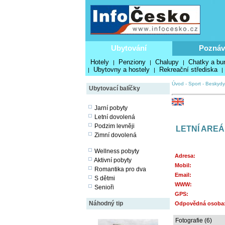
Ubytování
Poznáv
Hotely
Penziony
Chalupy
Chatky a bu
|
|
|
Ubytovny a hostely
Rekreační střediska
|
|
|
Úvod
-
Sport
-
Beskydy
Ubytovací balíčky
Jarní pobyty
Letní dovolená
Podzim levněji
LETNÍ AREÁ
Zimní dovolená
Wellness pobyty
Adresa:
Aktivní pobyty
Mobil:
Romantika pro dva
Email:
S dětmi
WWW:
Senioři
GPS:
Náhodný tip
Odpovědná osoba
Fotografie (6)