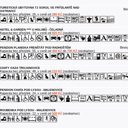
TURISTICKÁ UBYTOVNA TJ SOKOL VE FRÝDLANTĚ NAD
Bes
OSTRAVICÍ
Kapacita bez přistýlek: 26, v ceně od
280 Kč
(osoba/noc)
HOTEL & GARDEN **** U HOLUBŮ - ČELADNÁ
Kapacita bez přistýlek: 34, v ceně od
825 Kč
(osoba/noc)
Besky
PENZION PLANISKA FRENŠTÁT POD RADHOŠTĚM
Kapacita bez přistýlek: 55, v ceně od
400 Kč
do
700 Kč
(osoba/noc)
CHATY OAZA TROJANOVICE
Kapacita bez přistýlek: 48, v ceně od
210 Kč
(osoba/noc)
PENSION CHATA POD LYSOU - MALENOVICE
Kapacita bez přistýlek: 24, v ceně od
688 Kč
(osoba/noc)
ROUBENKA POD LYSOU - MALENOVICE
Kapacita bez přistýlek: 12, v ceně od
500 Kč
(osoba/noc)