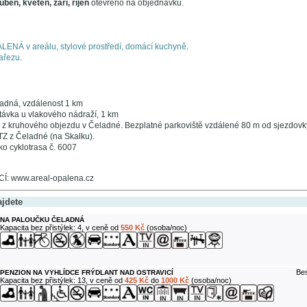
uben, květen, září, říjen
otevřeno na objednávku.
ENÁ v areálu, stylové prostředí, domácí kuchyně
.
ařezu
.
ladná, vzdálenost 1 km
ávka u vlakového nádraží, 1 km
z kruhového objezdu v Čeladné. Bezplatné parkoviště vzdálené 80 m od sjezdovky
TZ z Čeladné (na Skalku).
ko cyklotrasa č. 6007
: www.areal-opalena.cz
ajdete
NA PALOUČKU ČELADNÁ
Kapacita bez přistýlek: 4, v ceně od
550 Kč
(osoba/noc)
Bes
PENZION NA VYHLÍDCE FRÝDLANT NAD OSTRAVICÍ
Kapacita bez přistýlek: 13, v ceně od
425 Kč
do
1000 Kč
(osoba/noc)