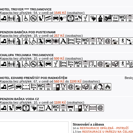
HOTEL TROYER **** TROJANOVICE
Kapacita bez přistýlek: 54, v ceně od
1545 Kč
(osoba/noc)
PENZION BABIČKA POD PUSTEVNAMI
Kapacita bez přistýlek: 18, v ceně od
257 Kč
(osoba/noc)
CHALUPA TROJANKA TROJANOVICE
Kapacita bez přistýlek: 10, v ceně od
500 Kč
(osoba/noc)
Besky
HOTEL EDVARD FRENŠTÁT POD RADHOŠTĚM
Kapacita bez přistýlek: 67, v ceně od
560 Kč
do
1100 Kč
(osoba/noc)
PENZION BAŠKA VODA CZ
Kapacita bez přistýlek: 10, v ceně od
1100 Kč
(osoba/noc)
Stravování a zábava
14 m
RESTAURACE OPÁLENÁ - PSTRUŽÍ
1,5 km
RESTAURACE U PAŘEZU NA ČELAD