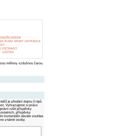
 ONDŘEJNÍKEM
VNA RUMA SPORT OSTRAVICE
YDY
D OSTRAVICÍ
- LHOTKA
jsou měřeny vzdušnou čarou.
ářů je předání dojmu či tipů
ost. Vyhrazujeme si právo
právo rušit příspěvky
 ostatních, příspěvky
áním komentáře dáváte souhlas
méno známé osoby.