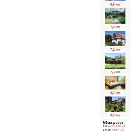
6,9 km
7,0 km
7,1 km
7,3 km
8,7 km
9,2 km
Města a obce
1,8 km
ČELADNÁ
1,9 km
PSTRUŽÍ