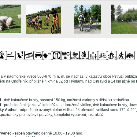
ná v nadmořské výšce 560-670 m n. m. se nachází v katastru obce Pstruží přibl
ru na Ondřejník, přibližně 4 km na JZ od Frýdlantu nad Ostravicí a 14 km jižně od 
í
- dvě kotoučové brzdy, nosnost 150 kg, možnost varianty s dětskou sedačkou.
í
- profesionální sjezdová koloběžka, odpružená vidlice, dvě kotoučové brzdy, dow
ky Author
- odpružené uzamykatelné vidlice, 24 převodů, velikost rámu 17" až 21",
spozici luky pro leváky i praváky, kompletní vybavení, instruktáž.
rvenec - srpen
otevřeno denně 10.00 - 19.00 hod.