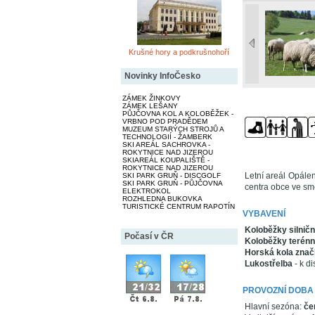
Krušné hory a podkrušnohoří
Novinky InfoČesko
ZÁMEK ŽINKOVY
ZÁMEK LEŠANY
PŮJČOVNA KOL A KOLOBĚŽEK -
VRBNO POD PRADĚDEM
MUZEUM STARÝCH STROJŮ A
TECHNOLOGIÍ - ŽAMBERK
SKI AREÁL SACHROVKA -
ROKYTNICE NAD JIZEROU
SKIAREÁL KOUPALIŠTĚ -
ROKYTNICE NAD JIZEROU
Letní areál Opále
SKI PARK GRUŇ - DISCGOLF
SKI PARK GRUŇ - PŮJČOVNA
centra obce ve smě
ELEKTROKOL
ROZHLEDNA BUKOVKA
TURISTICKÉ CENTRUM RAPOTÍN
VYBAVENÍ
Koloběžky silničn
Počasí v ČR
Koloběžky terénn
Horská kola znač
Lukostřelba
- k di
PROVOZNÍ DOBA
Hlavní sezóna:
če