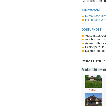
Vedlejší sezóna:
d
STRAVOVÁNÍ
Restaurace OPÁL
Restaurace U P
DOSTUPNOST
Vlakem: žst. Če
Autobusem: zast
Autem: odbočka 
Pěšky: po žluté 
Na kole: nedale
ZDROJ INFORMACÍ
V okolí 10 km n
1,6 km