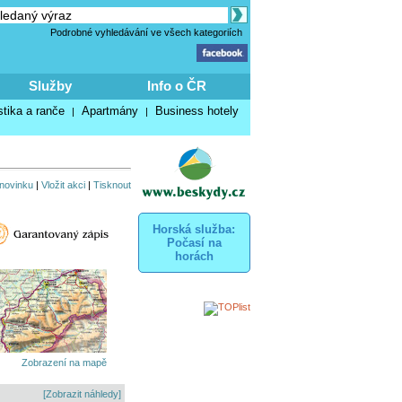
Podrobné vyhledávání ve všech kategoriích
Služby
Info o ČR
stika a ranče
Apartmány
Business hotely
|
|
 novinku
|
Vložit akci
|
Tisknout
Horská služba:
Počasí na
horách
Zobrazení na mapě
[Zobrazit náhledy]