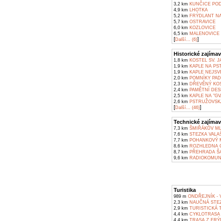
3,2 km
KUNČICE POD
4,9 km
LHOTKA
5,2 km
FRÝDLANT NA
5,7 km
OSTRAVICE
6,0 km
KOZLOVICE
6,5 km
MALENOVICE
[
]
Další... (6)
Historické zajímav
1,8 km
KOSTEL SV. 
1,9 km
KAPLE NA PS
1,9 km
KAPLE NEJSV
2,0 km
POMNÍKY PAD
2,3 km
DŘEVĚNÝ KOS
2,4 km
PAMĚTNÍ DES
2,5 km
KAPLE NA "GV
2,6 km
PSTRUŽOVSKÁ
[
]
Další... (46)
Technické zajímav
7,3 km
ŠMIŘÁKŮV ML
7,6 km
STEZKA VALA
7,7 km
POHANKOVÝ M
8,6 km
ROZHLEDNA C
8,7 km
PŘEHRADA Š
9,6 km
RADIOKOMUNI
Turistika
989 m
ONDŘEJNÍK - 
2,3 km
NAUČNÁ STEZ
2,9 km
TURISTICKÁ T
4,4 km
CYKLOTRASA F
4,4 km
TRASA Z FRÝ