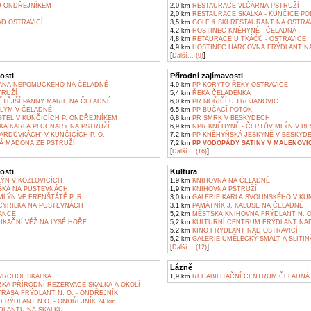
 ONDŘEJNÍKEM
2,0 km
RESTAURACE VLČÁRNA PSTRUŽÍ
2,0 km
RESTAURACE SKALKA - KUNČICE P
D OSTRAVICÍ
3,5 km
GOLF & SKI RESTAURANT NA OSTRAV
4,2 km
HOSTINEC KNĚHYNĚ - ČELADNÁ
4,8 km
RETAURACE U TKÁČŮ - OSTRAVICE
4,9 km
HOSTINEC HARCOVNA FRÝDLANT NA
[
]
Další... (9)
osti
Přírodní zajímavosti
JANA NEPOMUCKÉHO NA ČELADNÉ
4,9 km
PP KORYTO ŘEKY OSTRAVICE
TRUŽÍ
5,4 km
ŘEKA ČELADENKA
ĚTĚJŠÍ PANNY MARIE NA ČELADNÉ
6,0 km
PR NOŘIČÍ U TROJANOVIC
LÝM V ČELADNÉ
6,5 km
PP BUČACÍ POTOK
TEL V KUNČICÍCH P. ONDŘEJNÍKEM
6,8 km
PR SMRK V BESKYDECH
KA KARLA PLUCNARY NA PSTRUŽÍ
6,9 km
NPR KNĚHYNĚ - ČERTŮV MLÝN V B
ARDŮVKÁCH" V KUNČICÍCH P. O.
7,2 km
PP KNĚHYŇSKÁ JESKYNĚ V BESKYD
 MADONA ZE PSTRUŽÍ
7,2 km
PP VODOPÁDY SATINY V MALENOVI
[
]
Další... (16)
osti
Kultura
ÝN V KOZLOVICÍCH
1,9 km
KNIHOVNA NA ČELADNÉ
ŠKA NA PUSTEVNÁCH
1,9 km
KNIHOVNA PSTRUŽÍ
LÝN VE FRENŠTÁTĚ P. R.
3,0 km
GALERIE KARLA SVOLINSKÉHO V KU
YRILKA NA PUSTEVNÁCH
3,1 km
PAMÁTNÍK J. KALUSE NA ČELADNÉ
ANCE
5,2 km
MĚSTSKÁ KNIHOVNA FRÝDLANT N. O
KAČNÍ VĚŽ NA LYSÉ HOŘE
5,2 km
KULTURNÍ CENTRUM FRÝDLANT NAD
5,2 km
KINO FRÝDLANT NAD OSTRAVICÍ
5,2 km
GALERIE UMĚLECKÝ SMALT A SLITINA
[
]
Další... (12)
Lázně
VRCHOL SKALKA
1,9 km
REHABILITAČNÍ CENTRUM ČELADNÁ
KA PŘÍRODNÍ REZERVACE SKALKA A OKOLÍ
RASA FRÝDLANT N. O. - ONDŘEJNÍK
RÝDLANT N.O. - ONDŘEJNÍK 24 km
DLANTU NA SKALKU