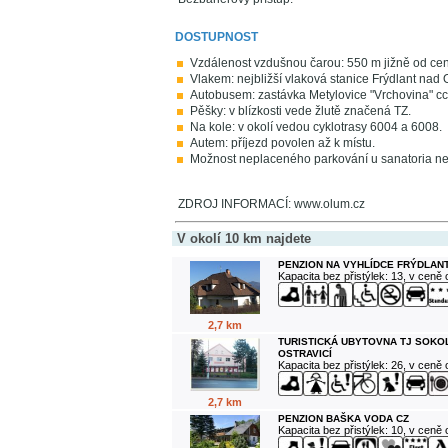
DOSTUPNOST
Vzdálenost vzdušnou čarou: 550 m jižně od cen
Vlakem: nejbližší vlaková stanice Frýdlant nad O
Autobusem: zastávka Metylovice "Vrchovina" c
Pěšky: v blízkosti vede žlutě značená TZ.
Na kole: v okolí vedou cyklotrasy 6004 a 6008.
Autem: příjezd povolen až k místu.
Možnost neplaceného parkování u sanatoria ne
ZDROJ INFORMACÍ: www.olum.cz
V okolí 10 km najdete
PENZION NA VYHLÍDCE FRÝDLANT
Kapacita bez přistýlek: 13, v ceně
2,7 km
TURISTICKÁ UBYTOVNA TJ SOKO
OSTRAVICÍ
Kapacita bez přistýlek: 26, v ceně
2,7 km
PENZION BAŠKA VODA CZ
Kapacita bez přistýlek: 10, v ceně