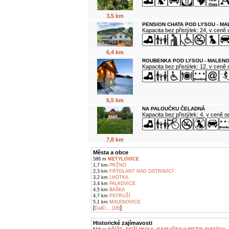
3,5 km
PENSION CHATA POD LYSOU - M
Kapacita bez přistýlek: 24, v ceně
6,4 km
ROUBENKA POD LYSOU - MALENO
Kapacita bez přistýlek: 12, v ceně
6,5 km
NA PALOUČKU ČELADNÁ
Kapacita bez přistýlek: 4, v ceně 
7,8 km
Města a obce
588 m
METYLOVICE
1,7 km
PRŽNO
2,3 km
FRÝDLANT NAD OSTRAVICÍ
3,2 km
LHOTKA
3,4 km
PALKOVICE
4,5 km
BAŠKA
4,7 km
PSTRUŽÍ
5,1 km
MALENOVICE
[
]
Další... (16)
Historické zajímavosti