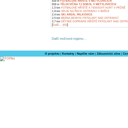
419 m
FOTBALOVÉ HŘIŠTĚ V METYLOVICÍCH
919 m
TĚLOCVIČNA TJ SOKOL V METYLOVICÍCH
1,5 km
FOTBALOVÉ HŘIŠTĚ A TENISOVÝ KURT V PRŽNĚ
1,9 km
SPLAV NA ŘECE OSTRAVICI V BAŠCE
2,4 km
SKI AREÁL PALKOVICE
2,5 km
BRÁNA BESKYD FRÝDLANT NAD OSTRAVICÍ
2,7 km
DĚTSKÉ DOPRAVNÍ HŘIŠTĚ FRÝDLANT NAD OSTRA
[
]
Další... (63)
Další možnosti regionu ...
O projektu
|
Kontakty
|
Napište nám
|
Zákaznická zóna
|
Cen