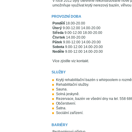
V roce 2012 byly otevřené rekonstruované nové pr
umožnňuje využívat krytý nerezový bazén, vířivou
PROVOZNÍ DOBA
Pondělí
18.00-20.00
Úterý
9.00-12.00 14.00-20.00
Středa
9.00-12.00 18.00-20.00
Čtvrtek
14.00-20.00
Pátek
9.00-12.00 14.00-20.00
Sobota
9.00-12.00 14.00-20.00
Neděle
9.00-12.00 14.00-20.00
Více zjistíte viz kontakt.
SLUŽBY
Krytý rehabilitační bazén s whirpoolem o rozmě
Rehabilitační služby.
Sauna.
Solná jeskyně.
Rezervace, bazén ve všední dny na tel. 558 686
Občerstvení.
Šatna.
Sociální zařízení.
BARIÉRY
Bezbariérový přístup.