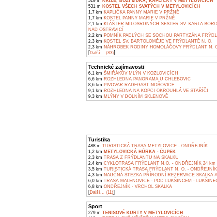
519 m
KŘÍŽE, BOŽÍ MUKA, KAPLIČKY V METYLOVICÍCH
531 m
KOSTEL VŠECH SVATÝCH V METYLOVICÍCH
1,7 km
KAPLIČKA PANNY MARIE V PRŽNĚ
1,7 km
KOSTEL PANNY MARIE V PRŽNĚ
2,1 km
KLÁŠTER MILOSRDNÝCH SESTER SV. KARLA BOR
NAD OSTRAVICÍ
2,2 km
POMNÍK PADLÝCH SE SOCHOU PARTYZÁNA FRÝDLA
2,3 km
KOSTEL SV. BARTOLOMĚJE VE FRÝDLANTĚ N. O.
2,3 km
NÁHROBEK RODINY HOMOLÁČOVY FRÝDLANT N. 
[
]
Další... (83)
Technické zajímavosti
6,1 km
ŠMIŘÁKŮV MLÝN V KOZLOVICÍCH
6,6 km
ROZHLEDNA PANORAMA U CHLEBOVIC
8,6 km
PIVOVAR RADEGAST NOŠOVICE
9,1 km
ROZHLEDNA NA KOPCI OKROUHLÁ VE STAŘÍČI
9,3 km
MLÝNY V DOLNÍM SKLENOVĚ
Turistika
488 m
TURISTICKÁ TRASA METYLOVICE - ONDŘEJNÍK
1,2 km
METYLOVICKÁ HŮRKA - ČUPEK
2,3 km
TRASA Z FRÝDLANTU NA SKALKU
2,4 km
CYKLOTRASA FRÝDLANT N.O. - ONDŘEJNÍK 24 km
3,5 km
TURISTICKÁ TRASA FRÝDLANT N. O. - ONDŘEJNÍK
4,3 km
NAUČNÁ STEZKA PŘÍRODNÍ REZERVACE SKALKA A
6,0 km
TRASA MALENOVICE - POD LUKŠINCEM - LUKŠINEC
6,8 km
ONDŘEJNÍK - VRCHOL SKALKA
[
]
Další... (11)
Sport
279 m
TENISOVÉ KURTY V METYLOVICÍCH