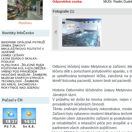
Odpovědná osoba:
MUDr. Radim Dudek, 
Fotografie (1)
Plzeňsko
Novinky InfoČesko
BIKEPARK OPÁLENÁ PSTRUŽÍ
ZÁMEK ŽINKOVY
MIKULÁŠTÍKOVO FOJTSTVÍ V
JASENNÉ
ZÁMEK LEŠANY
LESNÍ DIVADLO SKALKA -
PODLESÍ
ALPALOUKA - ŽELEZNÁ RUDA
Odborný léčebný ústav Metylovice je zařízení, kt
PŮJČOVNA KOL A KOLOBĚŽEK -
léčeny děti s poruchami pohybového aparátu, s dý
VRBNO POD PRADĚDEM
HASIČSKÉ MUZEUM - ŽAMBERK
je uplatňována komplexní léčba, založená na po
MUZEUM STARÝCH STROJŮ A
téměř tisícovka pacientů, kolem šesti set pacient
TECHNOLOGIÍ - ŽAMBERK
SKI AREÁL SACHROVKA -
ROKYTNICE NAD JIZEROU
Historie Odborného léčebného ústavu Metylovice
Jánských lázní.
V průběhu let došlo ke mnoha změnám, nejen v 
Počasí v ČR
prováděných léčebných činností.
Těmto změnám předcházely rekonstrukce, modern
Zařízení bylo vybaveno moderní lékařskou techn
Hlavním cílem zdravotního zařízení je poskytování
je rehabilitační a relaxační péče pro dospělé 
partnerem všech zdravotních pojišťoven.