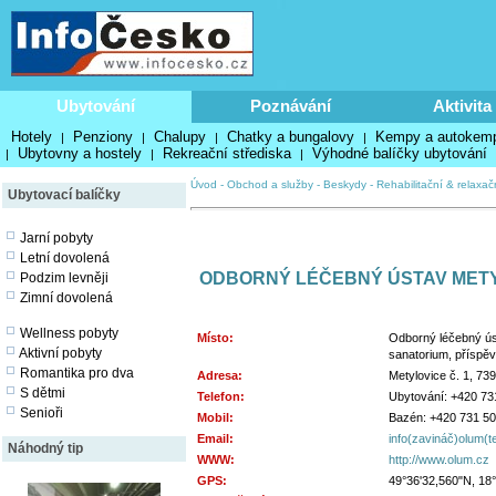
Ubytování
Poznávání
Aktivita
Hotely
Penziony
Chalupy
Chatky a bungalovy
Kempy a autokem
|
|
|
|
Ubytovny a hostely
Rekreační střediska
Výhodné balíčky ubytování
|
|
|
Úvod
-
Obchod a služby
-
Beskydy
-
Rehabilitační & relaxač
Ubytovací balíčky
Jarní pobyty
Letní dovolená
ODBORNÝ LÉČEBNÝ ÚSTAV MET
Podzim levněji
Zimní dovolená
Wellness pobyty
Místo:
Odborný léčebný ús
Aktivní pobyty
sanatorium, příspě
Romantika pro dva
Adresa:
Metylovice č. 1, 73
S dětmi
Telefon:
Ubytování: +420 73
Senioři
Mobil:
Bazén: +420 731 50
Email:
info(zavináč)olum(
Náhodný tip
WWW:
http://www.olum.cz
GPS:
49°36'32,560"N, 18