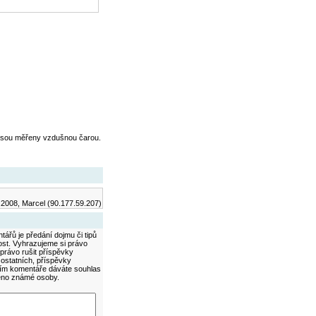
jsou měřeny vzdušnou čarou.
.2008, Marcel (90.177.59.207)
ářů je předání dojmu či tipů
ost. Vyhrazujeme si právo
právo rušit příspěvky
 ostatních, příspěvky
áním komentáře dáváte souhlas
méno známé osoby.