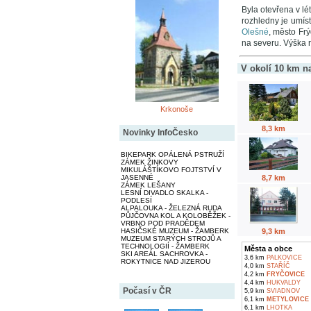
Byla otevřena v lé
rozhledny je umís
Olešné
, město Frý
na severu. Výška r
V okolí 10 km n
Krkonoše
8,3 km
Novinky InfoČesko
BIKEPARK OPÁLENÁ PSTRUŽÍ
ZÁMEK ŽINKOVY
MIKULÁŠTÍKOVO FOJTSTVÍ V
8,7 km
JASENNÉ
ZÁMEK LEŠANY
LESNÍ DIVADLO SKALKA -
PODLESÍ
ALPALOUKA - ŽELEZNÁ RUDA
PŮJČOVNA KOL A KOLOBĚŽEK -
VRBNO POD PRADĚDEM
9,3 km
HASIČSKÉ MUZEUM - ŽAMBERK
MUZEUM STARÝCH STROJŮ A
TECHNOLOGIÍ - ŽAMBERK
Města a obce
SKI AREÁL SACHROVKA -
3,6 km
PALKOVICE
ROKYTNICE NAD JIZEROU
4,0 km
STAŘÍČ
4,2 km
FRYČOVICE
4,4 km
HUKVALDY
Počasí v ČR
5,9 km
SVIADNOV
6,1 km
METYLOVICE
6,1 km
LHOTKA