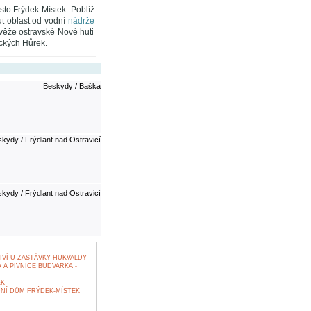
ěsto Frýdek-Místek. Poblíž
t oblast od vodní
nádrže
 věže ostravské Nové huti
ických Hůrek.
Beskydy / Baška
kydy / Frýdlant nad Ostravicí
kydy / Frýdlant nad Ostravicí
TVÍ U ZASTÁVKY HUKVALDY
A PIVNICE BUDVARKA -
EK
NÍ DŮM FRÝDEK-MÍSTEK