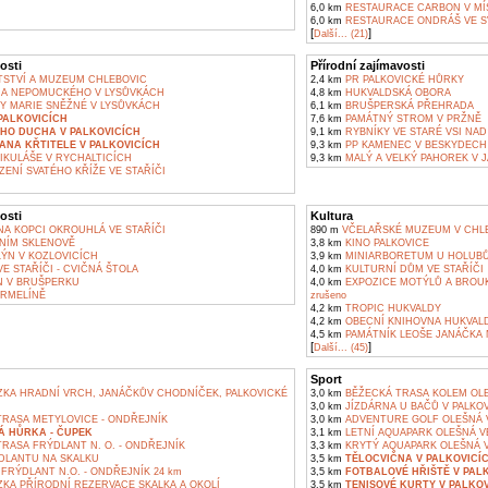
6,0 km
RESTAURACE CARBON V MÍ
6,0 km
RESTAURACE ONDRÁŠ VE S
[
]
Další... (21)
osti
Přírodní zajímavosti
STVÍ A MUZEUM CHLEBOVIC
2,4 km
PR PALKOVICKÉ HŮRKY
NA NEPOMUCKÉHO V LYSŮVKÁCH
4,8 km
HUKVALDSKÁ OBORA
Y MARIE SNĚŽNÉ V LYSŮVKÁCH
6,1 km
BRUŠPERSKÁ PŘEHRADA
PALKOVICÍCH
7,6 km
PAMÁTNÝ STROM V PRŽNĚ
HO DUCHA V PALKOVICÍCH
9,1 km
RYBNÍKY VE STARÉ VSI NAD
JANA KŘTITELE V PALKOVICÍCH
9,3 km
PP KAMENEC V BESKYDECH
IKULÁŠE V RYCHALTICÍCH
9,3 km
MALÝ A VELKÝ PAHOREK V 
ENÍ SVATÉHO KŘÍŽE VE STAŘÍČI
osti
Kultura
A KOPCI OKROUHLÁ VE STAŘÍČI
890 m
VČELAŘSKÉ MUZEUM V CHL
NÍM SKLENOVĚ
3,8 km
KINO PALKOVICE
ÝN V KOZLOVICÍCH
3,9 km
MINIARBORETUM U HOLUBŮ 
E STAŘÍČI - CVIČNÁ ŠTOLA
4,0 km
KULTURNÍ DŮM VE STAŘÍČI
 V BRUŠPERKU
4,0 km
EXPOZICE MOTÝLŮ A BROUK
RMELÍNĚ
zrušeno
4,2 km
TROPIC HUKVALDY
4,2 km
OBECNÍ KNIHOVNA HUKVAL
4,5 km
PAMÁTNÍK LEOŠE JANÁČKA
[
]
Další... (45)
Sport
KA HRADNÍ VRCH, JANÁČKŮV CHODNÍČEK, PALKOVICKÉ
3,0 km
BĚŽECKÁ TRASA KOLEM OL
3,0 km
JÍZDÁRNA U BAČŮ V PALKO
TRASA METYLOVICE - ONDŘEJNÍK
3,0 km
ADVENTURE GOLF OLEŠNÁ 
Á HŮRKA - ČUPEK
3,1 km
LETNÍ AQUAPARK OLEŠNÁ V
RASA FRÝDLANT N. O. - ONDŘEJNÍK
3,3 km
KRYTÝ AQUAPARK OLEŠNÁ 
DLANTU NA SKALKU
3,5 km
TĚLOCVIČNA V PALKOVICÍ
RÝDLANT N.O. - ONDŘEJNÍK 24 km
3,5 km
FOTBALOVÉ HŘIŠTĚ V PAL
KA PŘÍRODNÍ REZERVACE SKALKA A OKOLÍ
3,5 km
TENISOVÉ KURTY V PALKOV