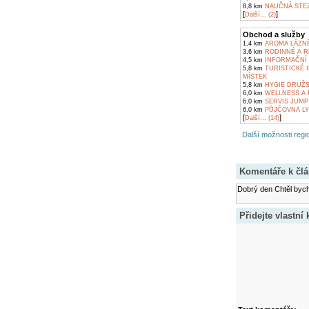
8,8 km
NAUČNÁ STEZ
[
]
Další... (2)
Obchod a služby
1,4 km
AROMA LÁZNĚ
3,6 km
RODINNÉ A R
4,5 km
INFORMAČNÍ 
5,8 km
TURISTICKÉ 
MÍSTEK
5,8 km
HYGIE DRUŽST
6,0 km
WELLNESS A 
6,0 km
SERVIS JUMP
6,0 km
PŮJČOVNA LYŽ
[
]
Další... (14)
Další možnosti regio
Komentáře k čl
Dobrý den Chtěl bych 
Přidejte vlastní