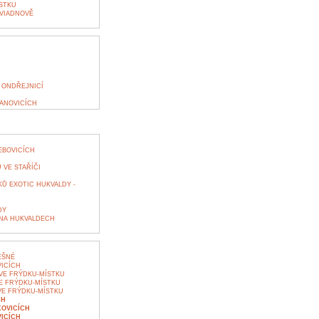
STKU
VIADNOVĚ
 ONDŘEJNICÍ
JANOVICÍCH
EBOVICÍCH
VE STAŘÍČI
Ů EXOTIC HUKVALDY -
DY
 NA HUKVALDECH
EŠNÉ
VICÍCH
VE FRÝDKU-MÍSTKU
E FRÝDKU-MÍSTKU
VE FRÝDKU-MÍSTKU
CH
KOVICÍCH
ICÍCH