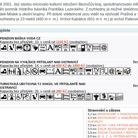
tě 2001. Její stavbu iniciovalo kulturní sdružení Bezručův kraj, spolufinancovalo m
těn pomník místního básníka Františka Lazeckého. Z rozhledny je možné shlédnou
dek-Místek a okolní krajinu. Při dobré viditelnosti jsou vidět na východě Prašivá a
ozhledny je 23 metrů (460 m n. m.). Vrchol Kabátice (601 m n. m.) je vrchol Palkov
ajdete
PENZION BAŠKA VODA CZ
Kapacita bez přistýlek: 10, v ceně od
1100 Kč
(osoba/noc)
Bes
PENZION NA VYHLÍDCE FRÝDLANT NAD OSTRAVICÍ
Kapacita bez přistýlek: 14, v ceně od
600 Kč
do
1800 Kč
(osoba/noc)
TURISTICKÁ UBYTOVNA TJ SOKOL VE FRÝDLANTĚ NAD
Bes
OSTRAVICÍ
Kapacita bez přistýlek: 26, v ceně od
280 Kč
(osoba/noc)
Stravování a zábava
4,2 km
MINIPIVOVAR A POHOSTINS
4,5 km
RESTAURANT U NÁMOŘNÍKA 
HUKVALDY
5,9 km
MUSIC CAFE FRÝDEK-MÍST
5,9 km
ŠVEJK RESTAURANT NÁROD
5,9 km
ŠIVOVA ČAJOVNA V MÍSTKU
6,0 km
M. U. Z. A. FRÝDEK-MÍSTEK