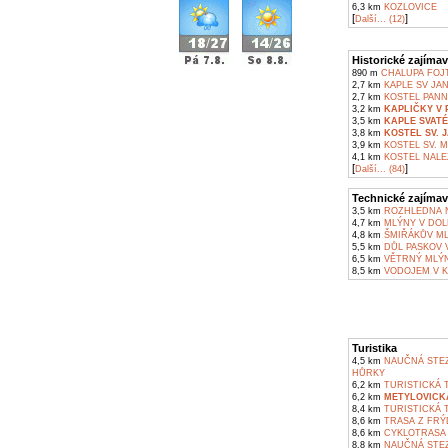
6,3 km
KOZLOVICE
[
]
Další... (12)
Historické zajímav
890 m
CHALUPA FOJT
2,7 km
KAPLE SV JA
2,7 km
KOSTEL PANN
3,2 km
KAPLIČKY V 
3,5 km
KAPLE SVATÉ
3,8 km
KOSTEL SV. 
3,9 km
KOSTEL SV. M
4,1 km
KOSTEL NALEZ
[
]
Další... (84)
Technické zajímav
3,5 km
ROZHLEDNA N
4,7 km
MLÝNY V DOL
4,8 km
ŠMIŘÁKŮV ML
5,5 km
DŮL PASKOV V
6,5 km
VĚTRNÝ MLÝN
8,5 km
VODOJEM V K
Turistika
4,5 km
NAUČNÁ STEZ
HŮRKY
6,2 km
TURISTICKÁ 
6,2 km
METYLOVICK
8,4 km
TURISTICKÁ T
8,6 km
TRASA Z FRÝ
8,6 km
CYKLOTRASA F
8,8 km
NAUČNÁ STEZ