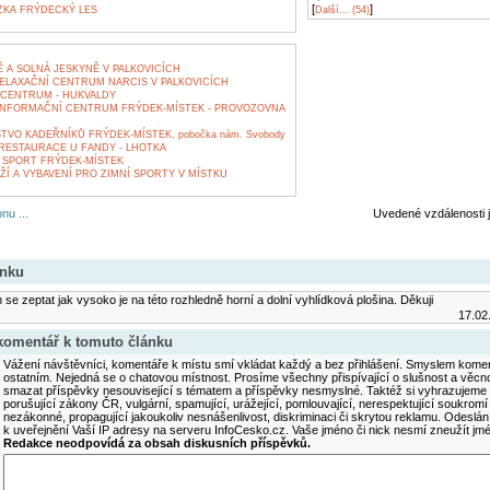
[
]
KA FRÝDECKÝ LES
Další... (54)
 A SOLNÁ JESKYNĚ V PALKOVICÍCH
ELAXAČNÍ CENTRUM NARCIS V PALKOVICÍCH
CENTRUM - HUKVALDY
INFORMAČNÍ CENTRUM FRÝDEK-MÍSTEK - PROVOZOVNA
VO KADEŘNÍKŮ FRÝDEK-MÍSTEK, pobočka nám. Svobody
RESTAURACE U FANDY - LHOTKA
 SPORT FRÝDEK-MÍSTEK
Í A VYBAVENÍ PRO ZIMNÍ SPORTY V MÍSTKU
nu ...
Uvedené vzdálenosti 
ánku
se zeptat jak vysoko je na této rozhledně horní a dolní vyhlídková plošina. Děkuji
17.02
 komentář k tomuto článku
Vážení návštěvníci, komentáře k místu smí vkládat každý a bez přihlášení. Smyslem koment
ostatním. Nejedná se o chatovou místnost. Prosíme všechny přispívající o slušnost a věcn
smazat příspěvky nesouvisející s tématem a příspěvky nesmyslné. Taktéž si vyhrazujeme 
porušující zákony ČR, vulgární, spamující, urážející, pomlouvající, nerespektující soukromí
nezákonné, propagující jakoukoliv nesnášenlivost, diskriminaci či skrytou reklamu. Odesl
k uveřejnění Vaší IP adresy na serveru InfoCesko.cz. Vaše jméno či nick nesmí zneužít j
Redakce neodpovídá za obsah diskusních příspěvků.