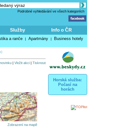
Podrobné vyhledávání ve všech kategoriích
Služby
Info o ČR
stika a ranče
Apartmány
Business hotely
|
|
IC
 novinku
|
Vložit akci
|
Tisknout
Horská služba:
Počasí na
horách
Zobrazení na mapě