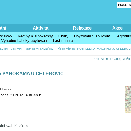
ání
Aktivita
Relaxace
Akce
ngalovy
Kempy a autokempy
Chaty
Ubytování v soukromí
Agroturi
|
|
|
|
Výhodné balíčky ubytování
Last minute
|
avosti
-
Beskydy
-
Rozhledny a vyhlídky
-
Frýdek-Místek
-
ROZHLEDNA PANORAMA U CHLEBOV
Upravit informace
|
Vložit
 PANORAMA U CHLEBOVIC
lebovice
°38'57,741"N, 18°16'15,090"E
dní svah Kabátice