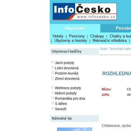
Ubytování
Poznáv
Hotely
Penziony
Chalupy
Chatky a bu
|
|
|
Ubytovny a hostely
Rekreační střediska
|
|
|
Úvod
-
Technické zajím
Ubytovací balíčky
Jarní pobyty
Letní dovolená
ROZHLEDNA
Podzim levněji
Zimní dovolená
Wellness pobyty
Místo:
Ch
Aktivní pobyty
GPS:
49
Romantika pro dva
S dětmi
Senioři
Náhodný tip
Chlebovice, výcho