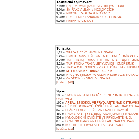
Technické zajímavosti
7,9 km
RADIOKOMUNIKAČNÍ VĚŽ NA LYSÉ HOŘE
8,0 km
ŠMIŘÁKŮV MLÝN V KOZLOVICÍCH
9,3 km
PIVOVAR RADEGAST NOŠOVICE
9,3 km
ROZHLEDNA PANORAMA U CHLEBOVIC
9,5 km
PŘEHRADA ŠANCE
Turistika
1,2 km
TRASA Z FRÝDLANTU NA SKALKU
1,2 km
CYKLOTRASA FRÝDLANT N.O. - ONDŘEJNÍK 24 km
3,2 km
TURISTICKÁ TRASA FRÝDLANT N. O. - ONDŘEJNÍK
3,2 km
TURISTICKÁ TRASA METYLOVICE - ONDŘEJNÍK
3,4 km
TRASA MALENOVICE - POD LUKŠINCEM - LUKŠINEC
3,6 km
METYLOVICKÁ HŮRKA - ČUPEK
4,0 km
NAUČNÁ STEZKA PŘÍRODNÍ REZERVACE SKALKA A
5,9 km
ONDŘEJNÍK - VRCHOL SKALKA
[
]
Další... (20)
Sport
108 m
SPORTOVNÍ A RELAXAČNÍ CENTRUM KOTELNA - F
OSTRAVICÍ
165 m
AREÁL TJ SOKOL VE FRÝDLANTĚ NAD OSTRAVICÍ
281 m
DĚTSKÉ DOPRAVNÍ HŘIŠTĚ FRÝDLANT NAD OSTRA
349 m
BRÁNA BESKYD FRÝDLANT NAD OSTRAVICÍ
483 m
HALA SPORT TJ FERRUM A BAR SPORT FRÝDLANT 
503 m
KYNOLOGICKÉ CVIČIŠTĚ VE FRÝDLANTĚ N. O.
878 m
BOWLING HARCOVNA FRÝDLANT NAD OSTRAVICÍ
884 m
KOUPALIŠTĚ FRÝDLANT NAD OSTRAVICÍ
[
]
Další... (61)