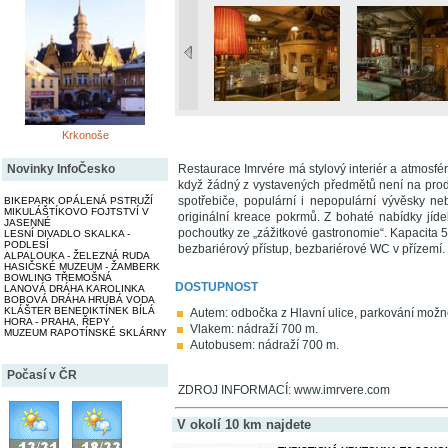
Krkonoše
Restaurace Imrvére má stylový interiér a atmosfé
Novinky InfoČesko
když žádný z vystavených předmětů není na prode
spotřebiče, populární i nepopulární vývěsky neb
BIKEPARK OPÁLENÁ PSTRUŽÍ
MIKULÁŠTÍKOVO FOJTSTVÍ V
originální kreace pokrmů. Z bohaté nabídky jídel
JASENNÉ
pochoutky ze „zážitkové gastronomie“. Kapacita 5
LESNÍ DIVADLO SKALKA -
PODLESÍ
bezbariérový přístup, bezbariérové WC v přízemí. 
ALPALOUKA - ŽELEZNÁ RUDA
HASIČSKÉ MUZEUM - ŽAMBERK
BOWLING TŘEMOŠNÁ
DOSTUPNOST
LANOVÁ DRÁHA KAROLINKA
BOBOVÁ DRÁHA HRUBÁ VODA
KLÁŠTER BENEDIKTÍNEK BÍLÁ
Autem: odbočka z Hlavní ulice, parkování možn
HORA - PRAHA, ŘEPY
Vlakem: nádraží 700 m.
MUZEUM RAPOTÍNSKÉ SKLÁRNY
Autobusem: nádraží 700 m.
Počasí v ČR
ZDROJ INFORMACÍ: www.imrvere.com
V okolí 10 km najdete