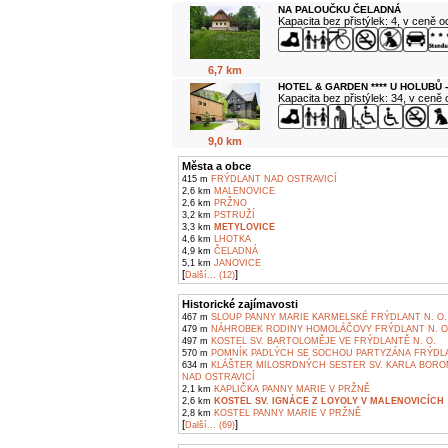
NA PALOUČKU ČELADNÁ
Kapacita bez přistýlek: 4, v ceně 
6,7 km
HOTEL & GARDEN **** U HOLUBŮ 
Kapacita bez přistýlek: 34, v ceně
9,0 km
Města a obce
415 m
FRÝDLANT NAD OSTRAVICÍ
2,6 km
MALENOVICE
2,6 km
PRŽNO
3,2 km
PSTRUŽÍ
3,3 km
METYLOVICE
4,6 km
LHOTKA
4,9 km
ČELADNÁ
5,1 km
JANOVICE
[
]
Další... (12)
Historické zajímavosti
467 m
SLOUP PANNY MARIE KARMELSKÉ FRÝDLANT N. O.
479 m
NÁHROBEK RODINY HOMOLÁČOVY FRÝDLANT N. O
497 m
KOSTEL SV. BARTOLOMĚJE VE FRÝDLANTĚ N. O.
570 m
POMNÍK PADLÝCH SE SOCHOU PARTYZÁNA FRÝDLA
634 m
KLÁŠTER MILOSRDNÝCH SESTER SV. KARLA BORO
NAD OSTRAVICÍ
2,1 km
KAPLIČKA PANNY MARIE V PRŽNĚ
2,6 km
KOSTEL SV. IGNÁCE Z LOYOLY V MALENOVICÍCH
2,8 km
KOSTEL PANNY MARIE V PRŽNĚ
[
]
Další... (69)