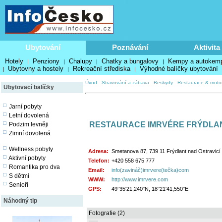
Ubytování
Poznávání
Aktivita
Hotely
Penziony
Chalupy
Chatky a bungalovy
Kempy a autokem
|
|
|
|
Ubytovny a hostely
Rekreační střediska
Výhodné balíčky ubytování
|
|
|
Úvod
-
Stravování a zábava
-
Beskydy
-
Restaurace & moto
Ubytovací balíčky
Jarní pobyty
Letní dovolená
RESTAURACE IMRVÉRE FRÝDLAN
Podzim levněji
Zimní dovolená
Wellness pobyty
Adresa:
Smetanova 87, 739 11 Frýdlant nad Ostravicí
Aktivní pobyty
Telefon:
+420 558 675 777
Romantika pro dva
Email:
info(zavináč)imrvere(tečka)com
S dětmi
WWW:
http://www.imrvere.com
Senioři
GPS:
49°35'21,240"N, 18°21'41,550"E
Náhodný tip
Fotografie (2)