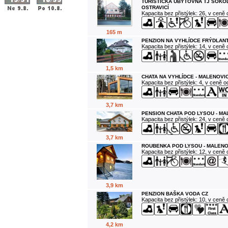
TURISTICKÁ UBYTOVNA TJ SOKO
OSTRAVICÍ
Kapacita bez přistýlek: 26, v ceně
165 m
PENZION NA VYHLÍDCE FRÝDLANT
Kapacita bez přistýlek: 14, v ceně
1,5 km
CHATA NA VYHLÍDCE - MALENOVI
Kapacita bez přistýlek: 4, v ceně 
3,7 km
PENSION CHATA POD LYSOU - M
Kapacita bez přistýlek: 24, v ceně
3,7 km
ROUBENKA POD LYSOU - MALENO
Kapacita bez přistýlek: 12, v ceně
3,9 km
PENZION BAŠKA VODA CZ
Kapacita bez přistýlek: 10, v ceně
4,2 km