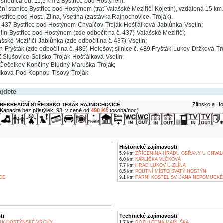
šnou čarou: 11,5 km z Bystřice pod Hostýnem.
ní stanice Bystřice pod Hostýnem (trať Valašské Meziříčí-Kojetín), vzdálená 15 km.
třice pod Host., Zlína, Vsetína (zastávka Rajnochovice, Troják).
č. 437 Bystřice pod Hostýnem-Chvalčov-Troják-Hošťálková-Jablůnka-Vsetín;
ulín-Bystřice pod Hostýnem (zde odbočit na č. 437)-Valašské Meziříčí;
lašské Meziříčí-Jablůnka (zde odbočit na č. 437)-Vsetín;
lín-Fryšták (zde odbočit na č. 489)-Holešov; silnice č. 489 Fryšták-Lukov-Držková-Tr
 Slušovice-Solisko-Troják-Hošťálková-Vsetín;
-Čečetkov-Končiny-Bludný-Maruška-Troják;
elíková-Pod Kopnou-Tisový-Troják
ajdete
Zlínsko a Ho
REKREAČNÍ STŘEDISKO TESÁK RAJNOCHOVICE
Kapacita bez přistýlek: 93, v ceně od
490 Kč
(osoba/noc)
Historické zajímavosti
5,9 km
ZŘÍCENINA HRADU OBŘANY U CHVAL
6,0 km
KAPLIČKA VLČKOVÁ
7,7 km
HRAD LUKOV U ZLÍNA
8,5 km
POUTNÍ MÍSTO SVATÝ HOSTÝN
CE
9,1 km
FARNÍ KOSTEL SV. JANA NEPOMUCKÉ
ti
Technické zajímavosti
RK HOSTÝNSKÉ VRCHY
1,7 km
ROZHLEDNA MARUŠKA