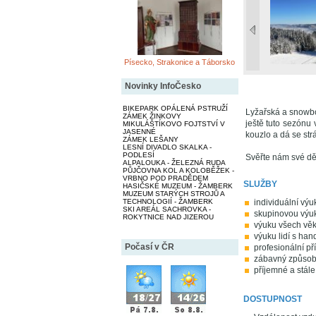
Písecko, Strakonice a Táborsko
Novinky InfoČesko
BIKEPARK OPÁLENÁ PSTRUŽÍ
Lyžařská a snowbo
ZÁMEK ŽINKOVY
ještě tuto sezónu
MIKULÁŠTÍKOVO FOJTSTVÍ V
JASENNÉ
kouzlo a dá se st
ZÁMEK LEŠANY
LESNÍ DIVADLO SKALKA -
PODLESÍ
Svěřte nám své dět
ALPALOUKA - ŽELEZNÁ RUDA
PŮJČOVNA KOL A KOLOBĚŽEK -
VRBNO POD PRADĚDEM
SLUŽBY
HASIČSKÉ MUZEUM - ŽAMBERK
MUZEUM STARÝCH STROJŮ A
TECHNOLOGIÍ - ŽAMBERK
individuální výu
SKI AREÁL SACHROVKA -
skupinovou výu
ROKYTNICE NAD JIZEROU
výuku všech věk
výuku lidí s ha
Počasí v ČR
profesionální pří
zábavný způsob
příjemné a stále
DOSTUPNOST