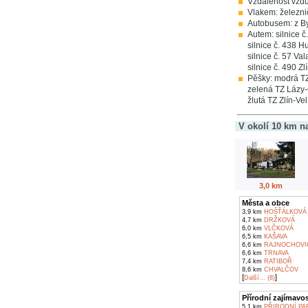
Vzdálenost vzdu
Vlakem: železnič
Autobusem: z Bys
Autem: silnice 
silnice č. 438 H
silnice č. 57 Va
silnice č. 490 Z
Pěšky: modrá TZ
zelená TZ Lázy
žlutá TZ Zlín-V
V okolí 10 km n
3,0 km
Města a obce
3,9 km
HOŠŤÁLKOVÁ
4,7 km
DRŽKOVÁ
6,0 km
VLČKOVÁ
6,5 km
KAŠAVA
6,6 km
RAJNOCHOVI
6,6 km
TRNAVA
7,4 km
RATIBOŘ
8,6 km
CHVALČOV
[
]
Další... (8)
Přírodní zajímavos
5,1 km
PŘIRODNÍ PA