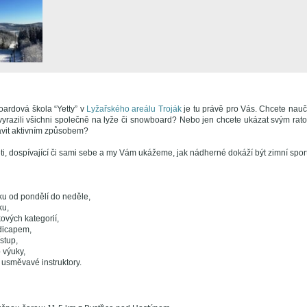
ardová škola “Yetty” v
Lyžařského areálu Troják
je tu právě pro Vás. Chcete nauči
 vyrazili všichni společně na lyže či snowboard? Nebo jen chcete ukázat svým rat
rávit aktivním způsobem?
i, dospívající či sami sebe a my Vám ukážeme, jak nádherné dokáží být zimní sport
ku od pondělí do neděle,
ku,
ových kategorií,
ndicapem,
stup,
 výuky,
 usměvavé instruktory.