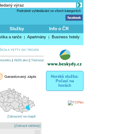
Podrobné vyhledávání ve všech kategoriích
Služby
Info o ČR
stika a ranče
Apartmány
Business hotely
|
|
KOLA YETTY SKI TROJÁK
 novinku
|
Vložit akci
|
Tisknout
Horská služba:
Počasí na
horách
Zobrazení na mapě
[Zobrazit náhledy]