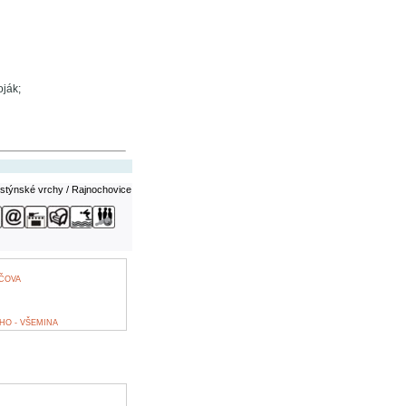
oják;
stýnské vrchy / Rajnochovice
ČOVA
HO - VŠEMINA