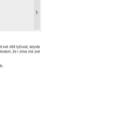
t své děti lyžovat, abyste
olestem, že i zima má své
y.