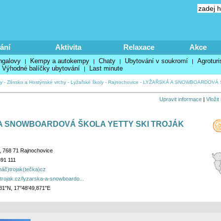
ání
Aktivita
Relaxace
Akce
ngalovy
Kempy a autokempy
Chaty
Ubytování v soukromí
Agroturi
|
|
|
|
Výhodné balíčky ubytování
Last minute
|
y
-
Zlínsko a Hostýnské vrchy
-
Lyžařské školy
-
Rajnochovice
-
LYŽAŘSKÁ A SNOWBOARDOVÁ Š
Upravit informace
|
Vložit
A SNOWBOARDOVÁ ŠKOLA YETTY SKI TROJÁK
, 768 71 Rajnochovice
91 111
náč)trojak(tečka)cz
.trojak.cz/lyzarska-a-snowboardo...
81"N, 17°48'49,871"E