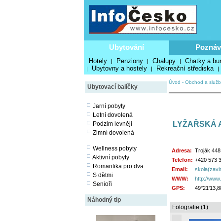
Ubytování
Poznáv
Hotely
Penziony
Chalupy
Chatky a bu
|
|
|
Ubytovny a hostely
Rekreační střediska
|
|
|
Úvod
-
Obchod a služb
Ubytovací balíčky
Jarní pobyty
Letní dovolená
LYŽAŘSKÁ 
Podzim levněji
Zimní dovolená
Wellness pobyty
Adresa:
Troják 448
Aktivní pobyty
Telefon:
+420 573 3
Romantika pro dva
Email:
skola(zavi
S dětmi
WWW:
http://www
Senioři
GPS:
49°21'13,8
Náhodný tip
Fotografie (1)