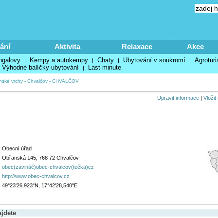
ání
Aktivita
Relaxace
Akce
ngalovy
Kempy a autokempy
Chaty
Ubytování v soukromí
Agroturi
|
|
|
|
Výhodné balíčky ubytování
Last minute
|
nské vrchy
-
Chvalčov
-
CHVALČOV
Upravit informace
|
Vložit
Obecní úřad
Obřanská 145, 768 72 Chvalčov
obec(zavináč)obec-chvalcov(tečka)cz
http://www.obec-chvalcov.cz
49°23'26,923"N, 17°42'28,540"E
ajdete