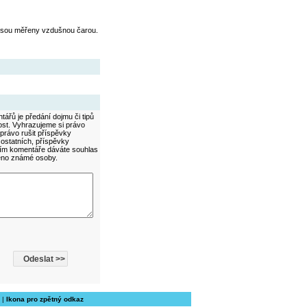
jsou měřeny vzdušnou čarou.
ářů je předání dojmu či tipů
ost. Vyhrazujeme si právo
právo rušit příspěvky
 ostatních, příspěvky
áním komentáře dáváte souhlas
méno známé osoby.
|
Ikona pro zpětný odkaz