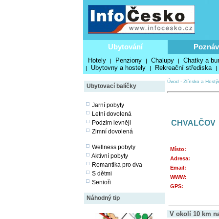
Ubytování
Poznáv
Hotely
Penziony
Chalupy
Chatky a bu
|
|
|
Ubytovny a hostely
Rekreační střediska
|
|
|
Úvod
-
Zlínsko a Hostý
Ubytovací balíčky
Jarní pobyty
Letní dovolená
CHVALČOV
Podzim levněji
Zimní dovolená
Wellness pobyty
Místo:
Aktivní pobyty
Adresa:
Romantika pro dva
Email:
S dětmi
WWW:
Senioři
GPS:
Náhodný tip
V okolí 10 km n