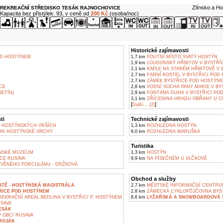
Zlínsko a Ho
REKREAČNÍ STŘEDISKO TESÁK RAJNOCHOVICE
Kapacita bez přistýlek: 93, v ceně od
200 Kč
(osoba/noc)
Historické zajímavosti
OD HOSTÝNEM
1,7 km
POUTNÍ MÍSTO SVATÝ HOSTÝN
1,9 km
LOUDONSKÝ HŘBITOV V BYSTŘÍ
2,1 km
KAPLE NA STARÉM HŘBITOVĚ V 
2,7 km
FARNÍ KOSTEL V BYSTŘICI POD
D
2,7 km
ZÁMEK BYSTŘICE POD HOSTÝN
CE
2,8 km
VODNÍ SOCHA PANY MARIE V BY
ETÍN)
2,9 km
FONTÁNA DUHA V BYSTŘICI PO
3,1 km
ZŘÍCENINA HRADU OBŘANY U C
[
]
Další... (2)
ti
Technické zajímavosti
 HOSTÝNSKÝCH VRŠÍCH
1,3 km
ROZHLEDNA HOSTÝN
RK HOSTÝNSKÉ VRCHY
9,0 km
ROZHLEDNA MARUŠKA
Turistika
NSKÉ MUZEUM
1,3 km
HOSTÝN
CE RUSAVA
9,9 km
NA PÍSEČNÉM U VLČKOVÉ
VĚNÉHO PORCULÁNU - DRŽKOVÁ
Obchod a služby
ATĚ - HOSTÝNSKÁ MAGISTRÁLA
2,7 km
MĚSTSKÉ INFORMAČNÍ CENTRU
ŘICE POD HOSTÝNEM
2,8 km
ZÁMECKÁ CYKLOPŮJČOVNA BYS
EKRAČNÍ AREÁL BEDLINA V BYSTŘICI P. HOSTÝNEM
8,6 km
LYŽAŘSKÁ A SNOWBOARDOVÁ Š
SAVA
ESÁK
 OBCI RUSAVA
TROJÁK