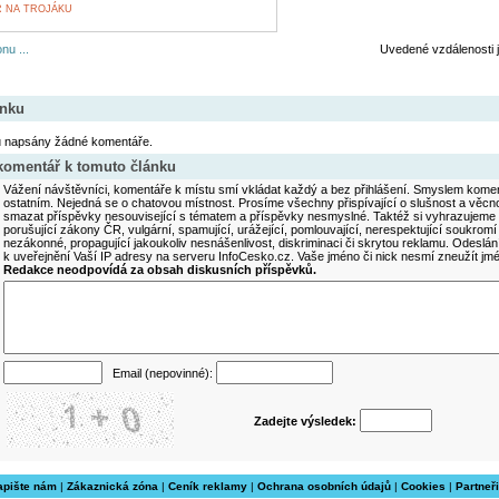
 NA TROJÁKU
nu ...
Uvedené vzdálenosti 
ánku
u napsány žádné komentáře.
 komentář k tomuto článku
Vážení návštěvníci, komentáře k místu smí vkládat každý a bez přihlášení. Smyslem koment
ostatním. Nejedná se o chatovou místnost. Prosíme všechny přispívající o slušnost a věcn
smazat příspěvky nesouvisející s tématem a příspěvky nesmyslné. Taktéž si vyhrazujeme 
porušující zákony ČR, vulgární, spamující, urážející, pomlouvající, nerespektující soukromí
nezákonné, propagující jakoukoliv nesnášenlivost, diskriminaci či skrytou reklamu. Odesl
k uveřejnění Vaší IP adresy na serveru InfoCesko.cz. Vaše jméno či nick nesmí zneužít j
Redakce neodpovídá za obsah diskusních příspěvků.
Email (nepovinné):
Zadejte výsledek:
apište nám
|
Zákaznická zóna
|
Ceník reklamy
|
Ochrana osobních údajů
|
Cookies
|
Partneři