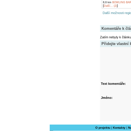
8,6 km
BOWLING BAR
[
]
Další... (2)
Další možnosti regio
Komentáře k čl
Zatím nebyly k článk
Přidejte vlastní
Text komentáře:
Jméno:
O projektu
|
Kontakty
|
N