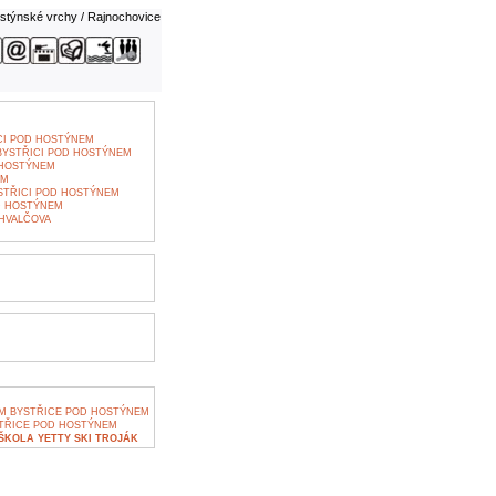
stýnské vrchy / Rajnochovice
CI POD HOSTÝNEM
BYSTŘICI POD HOSTÝNEM
 HOSTÝNEM
EM
STŘICI POD HOSTÝNEM
D HOSTÝNEM
HVALČOVA
M BYSTŘICE POD HOSTÝNEM
TŘICE POD HOSTÝNEM
KOLA YETTY SKI TROJÁK