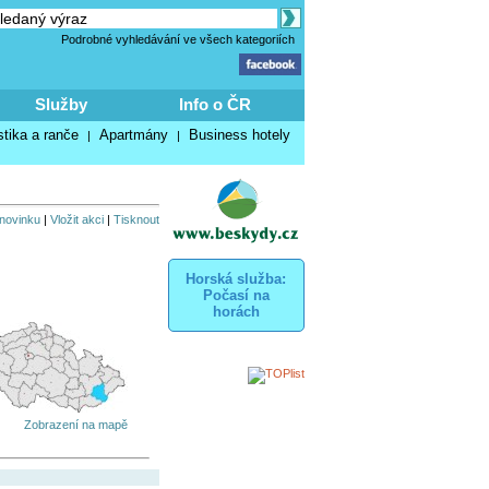
Podrobné vyhledávání ve všech kategoriích
Služby
Info o ČR
stika a ranče
Apartmány
Business hotely
|
|
 novinku
|
Vložit akci
|
Tisknout
Horská služba:
Počasí na
horách
Zobrazení na mapě