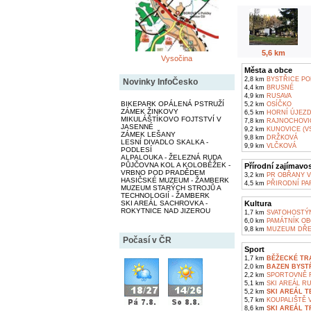
5,6 km
Vysočina
Města a obce
2,8 km
BYSTŘICE P
Novinky InfoČesko
4,4 km
BRUSNÉ
4,9 km
RUSAVA
BIKEPARK OPÁLENÁ PSTRUŽÍ
5,2 km
OSÍČKO
ZÁMEK ŽINKOVY
6,5 km
HORNÍ ÚJEZ
MIKULÁŠTÍKOVO FOJTSTVÍ V
7,8 km
RAJNOCHOVI
JASENNÉ
9,2 km
KUNOVICE (VS
ZÁMEK LEŠANY
9,8 km
DRŽKOVÁ
LESNÍ DIVADLO SKALKA -
9,9 km
VLČKOVÁ
PODLESÍ
ALPALOUKA - ŽELEZNÁ RUDA
PŮJČOVNA KOL A KOLOBĚŽEK -
Přírodní zajímavos
VRBNO POD PRADĚDEM
3,2 km
PR OBŘANY V
HASIČSKÉ MUZEUM - ŽAMBERK
4,5 km
PŘIRODNÍ PA
MUZEUM STARÝCH STROJŮ A
TECHNOLOGIÍ - ŽAMBERK
SKI AREÁL SACHROVKA -
Kultura
ROKYTNICE NAD JIZEROU
1,7 km
SVATOHOSTÝ
6,0 km
PAMÁTNÍK OB
9,8 km
MUZEUM DŘE
Počasí v ČR
Sport
1,7 km
BĚŽECKÉ TR
2,0 km
BAZEN BYST
2,2 km
SPORTOVNĚ R
5,1 km
SKI AREÁL RU
5,2 km
SKI AREÁL T
5,7 km
KOUPALIŠTĚ V
8,6 km
SKI AREÁL 