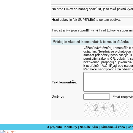
Na hrad Lukov sa naozaj opaltí ísť, je to taká pekná v
Hrad Lukov je fak SUPER.Běšte se tam podívat.
Tyro stranky jsou super!!!! :-) ;-) Hrad Lukov je super mis
Přidejte vlastní komentář k tomuto článku
Vážení návštěvníci, komentáře k m
ostatním. Nejedná se o chatovou m
smazat příspěvky nesouvisející s
porušující zákony ČR, vulgární, sp
nezákonné, propagující jakoukoliv
k uveřejnění Vaší IP adresy na s
Redakce neodpovídá za obsah d
Text komentáře:
Jméno:
Email (nepovi
O projektu
|
Kontakty
|
Napište nám
|
Zákaznická zóna
|
Cen