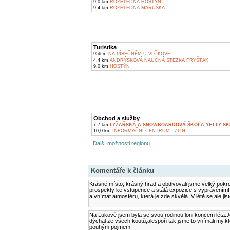
9,0 km
ROZHLEDNA HOSTÝN
9,4 km
ROZHLEDNA MARUŠKA
Turistika
956 m
NA PÍSEČNÉM U VLČKOVÉ
4,4 km
ANDRÝSKOVÁ NAUČNÁ STEZKA FRYŠTÁK
9,0 km
HOSTÝN
Obchod a služby
7,7 km
LYŽAŘSKÁ A SNOWBOARDOVÁ ŠKOLA YETTY SK
10,0 km
INFORMAČNÍ CENTRUM - ZLÍN
Další možnosti regionu ...
Komentáře k článku
Krásné místo, krásný hrad a obdivovali jsme velký pokr
prospekty ke vstupence a stálá expozice s vyprávěním! 
a vnímat atmosféru, která je zde skvělá. V létě se ale ji
Na Lukově jsem byla se svou rodinou loni koncem léta.J
dýchal ze všech koutů,alespoň tak jsme to vnímali my,kte
pouhým pojmem.