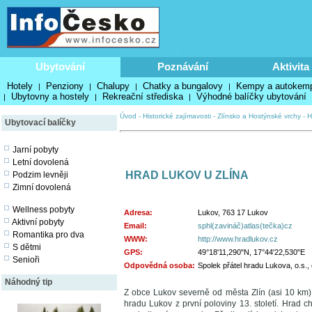
Ubytování
Poznávání
Aktivita
Hotely
Penziony
Chalupy
Chatky a bungalovy
Kempy a autokem
|
|
|
|
Ubytovny a hostely
Rekreační střediska
Výhodné balíčky ubytování
|
|
|
Úvod
-
Historické zajímavosti
-
Zlínsko a Hostýnské vrchy
-
H
Ubytovací balíčky
Jarní pobyty
Letní dovolená
HRAD LUKOV U ZLÍNA
Podzim levněji
Zimní dovolená
Wellness pobyty
Adresa:
Lukov, 763 17 Lukov
Aktivní pobyty
Email:
sphl(zavináč)atlas(tečka)cz
Romantika pro dva
WWW:
http://www.hradlukov.cz
S dětmi
GPS:
49°18'11,290"N, 17°44'22,530"E
Senioři
Odpovědná osoba:
Spolek přátel hradu Lukova, o.s.
Náhodný tip
Z obce Lukov severně od města Zlín (asi 10 km)
hradu Lukov z první poloviny 13. století. Hrad chá