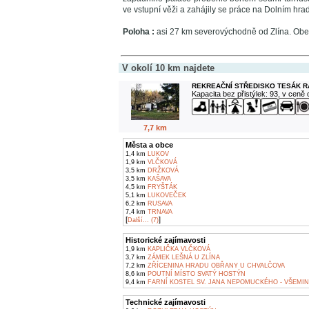
ve vstupní věži a zahájily se práce na Dolním hra
Poloha :
asi 27 km severovýchodně od Zlína. Obe
V okolí 10 km najdete
REKREAČNÍ STŘEDISKO TESÁK 
Kapacita bez přistýlek: 93, v ceně
7,7 km
Města a obce
1,4 km
LUKOV
1,9 km
VLČKOVÁ
3,5 km
DRŽKOVÁ
3,5 km
KAŠAVA
4,5 km
FRYŠTÁK
5,1 km
LUKOVEČEK
6,2 km
RUSAVA
7,4 km
TRNAVA
[
]
Další... (7)
Historické zajímavosti
1,9 km
KAPLIČKA VLČKOVÁ
3,7 km
ZÁMEK LEŠNÁ U ZLÍNA
7,2 km
ZŘÍCENINA HRADU OBŘANY U CHVALČOVA
8,6 km
POUTNÍ MÍSTO SVATÝ HOSTÝN
9,4 km
FARNÍ KOSTEL SV. JANA NEPOMUCKÉHO - VŠEMI
Technické zajímavosti