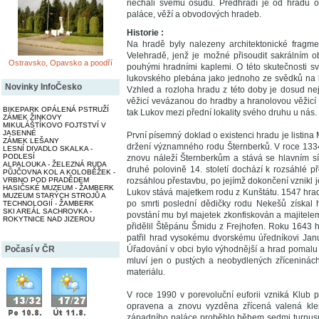
nechali svému osudu. Předhradí je od hradu o
paláce, věží a obvodových hradeb.
Historie :
Na hradě byly nalezeny architektonické fragme
Velehradě, jenž je možné přisoudit sakrálním o
Ostravsko, Opavsko a poodří
pouhými hradními kaplemi. O této skutečnosti svě
lukovského plebána jako jednoho ze svědků na li
Novinky InfoČesko
Vzhled a rozloha hradu z této doby je dosud nej
věžicí vevázanou do hradby a hranolovou věžicí 
BIKEPARK OPÁLENÁ PSTRUŽÍ
tak Lukov mezi přední lokality svého druhu u nás.
ZÁMEK ŽINKOVY
MIKULÁŠTÍKOVO FOJTSTVÍ V
JASENNÉ
První písemný doklad o existenci hradu je listina
ZÁMEK LEŠANY
držení významného rodu Šternberků. V roce 1334
LESNÍ DIVADLO SKALKA -
PODLESÍ
znovu náleží Šternberkům a stává se hlavním sí
ALPALOUKA - ŽELEZNÁ RUDA
druhé polovině 14. století dochází k rozsáhlé p
PŮJČOVNA KOL A KOLOBĚŽEK -
VRBNO POD PRADĚDEM
rozsáhlou přestavbu, po jejímž dokončení vznikl
HASIČSKÉ MUZEUM - ŽAMBERK
Lukov stává majetkem rodu z Kunštátu. 1547 hra
MUZEUM STARÝCH STROJŮ A
po smrti poslední dědičky rodu Nekešů získal 
TECHNOLOGIÍ - ŽAMBERK
SKI AREÁL SACHROVKA -
povstání mu byl majetek zkonfiskován a majitelem 
ROKYTNICE NAD JIZEROU
přidělil Štěpánu Šmidu z Frejhofen. Roku 1643 h
patřil hrad vysokému dvorskému úředníkovi Janu
Počasí v ČR
Úřadování v obci bylo výhodnější a hrad pomalu 
mluví jen o pustých a neobydlených zříceninác
materiálu.
V roce 1990 v porevoluční euforii vzniká Klub
opravena a znovu vyzděna zřícená valená klen
západního paláce proběhlo během sedmi turnusů