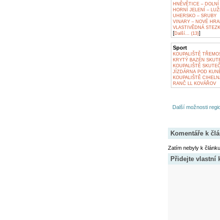
HNĚVĚTICE – DOLNÍ
HORNÍ JELENÍ – LUŽ
UHERSKO – SRUBY
VINARY – NOVÉ HR
VLASTIVĚDNÁ STEZ
[
]
Další... (13)
Sport
KOUPALIŠTĚ TŘEMO
KRYTÝ BAZÉN SKUT
KOUPALIŠTĚ SKUTE
JÍZDÁRNA POD KUN
KOUPALIŠTĚ CIHELN
RANČ LL KOVÁŘOV
Další možnosti regio
Komentáře k čl
Zatím nebyly k článk
Přidejte vlastní