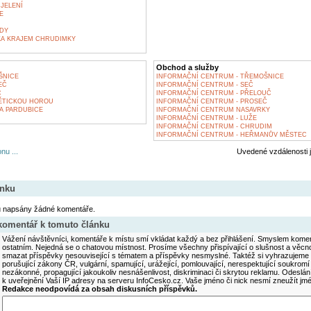
 JELENÍ
E
ADY
KA KRAJEM CHRUDIMKY
Obchod a služby
ŠNICE
INFORMAČNÍ CENTRUM - TŘEMOŠNICE
EČ
INFORMAČNÍ CENTRUM - SEČ
Č
INFORMAČNÍ CENTRUM - PŘELOUČ
ĚTICKOU HOROU
INFORMAČNÍ CENTRUM - PROSEČ
A PARDUBICE
INFORMAČNÍ CENTRUM NASAVRKY
INFORMAČNÍ CENTRUM - LUŽE
INFORMAČNÍ CENTRUM - CHRUDIM
INFORMAČNÍ CENTRUM - HEŘMANŮV MĚSTEC
nu ...
Uvedené vzdálenosti 
ánku
u napsány žádné komentáře.
 komentář k tomuto článku
Vážení návštěvníci, komentáře k místu smí vkládat každý a bez přihlášení. Smyslem koment
ostatním. Nejedná se o chatovou místnost. Prosíme všechny přispívající o slušnost a věcn
smazat příspěvky nesouvisející s tématem a příspěvky nesmyslné. Taktéž si vyhrazujeme 
porušující zákony ČR, vulgární, spamující, urážející, pomlouvající, nerespektující soukromí
nezákonné, propagující jakoukoliv nesnášenlivost, diskriminaci či skrytou reklamu. Odesl
k uveřejnění Vaší IP adresy na serveru InfoCesko.cz. Vaše jméno či nick nesmí zneužít j
Redakce neodpovídá za obsah diskusních příspěvků.