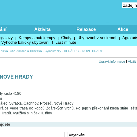
ání
Aktivita
Relaxace
Akce
ngalovy
Kempy a autokempy
Chaty
Ubytování v soukromí
Agroturi
|
|
|
|
Výhodné balíčky ubytování
Last minute
|
bicko, Chrudimsko a Hlinecko
-
Cyklostezky
-
HERÁLEC – NOVÉ HRADY
Upravit informace
|
Vložit
 NOVÉ HRADY
ídy, číslo 4180
m
álec, Svratka, Čachnov, Proseč, Nové Hrady
álce vede trasa do kopců Žďárských vrchů. Po jejich překonání klesá stále ješ
adů. Využívá silniček III. třídy.
ajdete
Ubytování