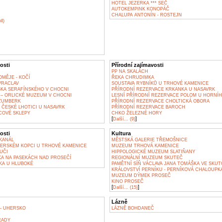
HOTEL JEZERKA *** SEČ
AUTOKEMPINK KONOPÁČ
CHALUPA ANTONÍN - ROSTEJN
M)
osti
Přírodní zajímavosti
PP NA SKALÁCH
OMĚJE - KOČÍ
ŘEKA CHRUDIMKA
VRACLAV
SOUSTAVA RYBNÍKŮ U TRHOVÉ KAMENICE
ŠKA SERAFÍNSKÉHO V CHOCNI
PŘÍRODNÍ REZERVACE KRKANKA U NASAVRK
– ORLICKÉ MUZEUM V CHOCNI
LESNÍ PŘÍRODNÍ REZERVACE POLOM U HORNÍ
ŽUMBERK
PŘÍRODNÍ REZERVACE CHOLTICKÁ OBORA
 ČESKÉ LHOTICI U NASAVRK
PŘÍRODNÍ REZERVACE BAROCH
COVÉ SKLEPY
CHKO ŽELEZNÉ HORY
[
]
Další... (9)
osti
Kultura
KANÁL
MĚSTSKÁ GALERIE TŘEMOŠNICE
ERSKÉM KOPCI U TRHOVÉ KAMENICE
MUZEUM TRHOVÁ KAMENICE
UČI
HIPPOLOGICKÉ MUZEUM SLATIŇANY
A NA PASEKÁCH NAD PROSEČÍ
REGIONÁLNÍ MUZEUM SKUTEČ
KA U HLUBOKÉ
PAMĚTNÍ SÍŇ VÁCLAVA JANA TOMÁŠKA VE SKUT
KRÁLOVSTVÍ PERNÍKU - PERNÍKOVÁ CHALOUPKA
MUZEUM DÝMEK PROSEČ
KINO PROSEČ
[
]
Další... (15)
Lázně
– UHERSKO
LÁZNĚ BOHDANEČ
RADY