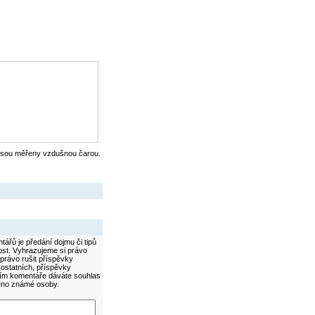
jsou měřeny vzdušnou čarou.
ářů je předání dojmu či tipů
ost. Vyhrazujeme si právo
právo rušit příspěvky
 ostatních, příspěvky
áním komentáře dáváte souhlas
méno známé osoby.