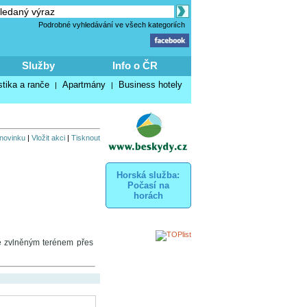
Podrobné vyhledávání ve všech kategoriích
Služby
Info o ČR
stika a ranče
Apartmány
Business hotely
|
|
 novinku
|
Vložit akci
|
Tisknout
Horská služba:
Počasí na
horách
tě zvlněným terénem přes