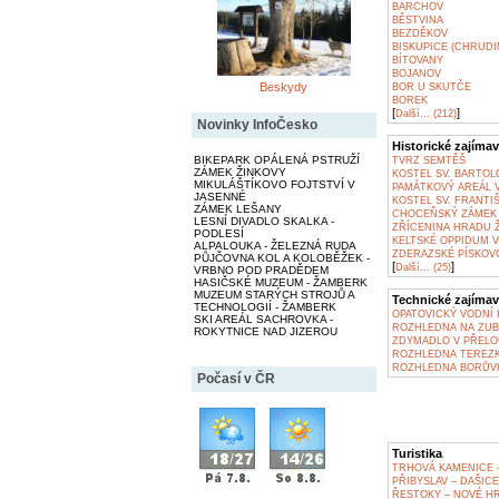
BARCHOV
BĚSTVINA
BEZDĚKOV
BISKUPICE (CHRUDI
BÍTOVANY
BOJANOV
Beskydy
BOR U SKUTČE
BOREK
[
]
Další... (212)
Novinky InfoČesko
Historické zajímav
BIKEPARK OPÁLENÁ PSTRUŽÍ
TVRZ SEMTĚŠ
ZÁMEK ŽINKOVY
KOSTEL SV. BARTOL
MIKULÁŠTÍKOVO FOJTSTVÍ V
PAMÁTKOVÝ AREÁL 
JASENNÉ
KOSTEL SV. FRANTI
ZÁMEK LEŠANY
CHOCEŇSKÝ ZÁMEK 
LESNÍ DIVADLO SKALKA -
ZŘÍCENINA HRADU 
PODLESÍ
KELTSKÉ OPPIDUM V
ALPALOUKA - ŽELEZNÁ RUDA
ZDERAZSKÉ PÍSKOV
PŮJČOVNA KOL A KOLOBĚŽEK -
[
]
Další... (25)
VRBNO POD PRADĚDEM
HASIČSKÉ MUZEUM - ŽAMBERK
MUZEUM STARÝCH STROJŮ A
Technické zajímav
TECHNOLOGIÍ - ŽAMBERK
OPATOVICKÝ VODNÍ 
SKI AREÁL SACHROVKA -
ROZHLEDNA NA ZUB
ROKYTNICE NAD JIZEROU
ZDYMADLO V PŘELO
ROZHLEDNA TEREZK
ROZHLEDNA BORŮV
Počasí v ČR
Turistika
TRHOVÁ KAMENICE 
PŘIBYSLAV – DAŠICE
ŘESTOKY – NOVÉ H