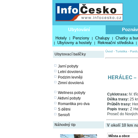
Ubytování
Poznáv
Hotely
Penziony
Chalupy
Chatky a bu
|
|
|
Ubytovny a hostely
Rekreační střediska
|
|
|
Úvod
-
Turistika
-
Pardu
Ubytovací balíčky
Jarní pobyty
Letní dovolená
HERÁLEC –
Podzim levněji
Zimní dovolená
Wellness pobyty
Cyklotrasa:
IV. tř
Aktivní pobyty
Délka trasy:
25 k
Romantika pro dva
Průběh trasy:
Her
Popis trasy:
Z Her
S dětmi
Proseč do Nových Hr
Senioři
Náhodný tip
V okolí 10 km n
Města a obce