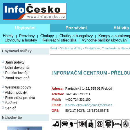
Ubytování
Poznávání
Aktivita
Hotely
Penziony
Chalupy
Chatky a bungalovy
Kempy a autokem
|
|
|
|
Ubytovny a hostely
Rekreační střediska
Výhodné balíčky ubytování
|
|
|
Úvod
-
Obchod a služby
-
Pardubicko, Chrudimsko a Hlinec
Ubytovací balíčky
Jarní pobyty
Letní dovolená
INFORMAČNÍ CENTRUM - PŘELO
Podzim levněji
Zimní dovolená
Wellness pobyty
Adresa:
Pardubická 1422, 535 01 Přelouč
Aktivní pobyty
Telefon:
+420 466 798 711
Romantika pro dva
Mobil:
+420 724 332 100
S dětmi
Email:
icprelouc(zavináč)email(tečka)cz
Senioři
GPS:
50°2'17,503"N, 15°33'26,868"E
Náhodný tip