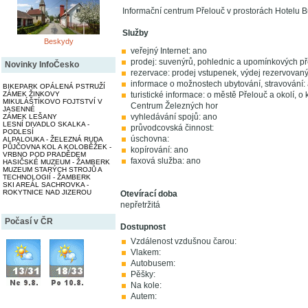
Informační centrum Přelouč v prostorách Hotelu B
Služby
Beskydy
veřejný Internet: ano
prodej: suvenýrů, pohlednic a upomínkových př
Novinky InfoČesko
rezervace: prodej vstupenek, výdej rezervovan
informace o možnostech ubytování, stravování:
BIKEPARK OPÁLENÁ PSTRUŽÍ
turistické informace: o městě Přelouč a okolí, o
ZÁMEK ŽINKOVY
MIKULÁŠTÍKOVO FOJTSTVÍ V
Centrum Železných hor
JASENNÉ
vyhledávání spojů: ano
ZÁMEK LEŠANY
LESNÍ DIVADLO SKALKA -
průvodcovská činnost:
PODLESÍ
úschovna:
ALPALOUKA - ŽELEZNÁ RUDA
PŮJČOVNA KOL A KOLOBĚŽEK -
kopírování: ano
VRBNO POD PRADĚDEM
faxová služba: ano
HASIČSKÉ MUZEUM - ŽAMBERK
MUZEUM STARÝCH STROJŮ A
TECHNOLOGIÍ - ŽAMBERK
SKI AREÁL SACHROVKA -
ROKYTNICE NAD JIZEROU
Otevírací doba
nepřetržitá
Počasí v ČR
Dostupnost
Vzdálenost vzdušnou čarou:
Vlakem:
Autobusem:
Pěšky:
Na kole:
Autem: