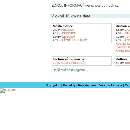
ZDROJ INFORMACÍ: www.hotelbujnoch.cz
V okolí 10 km najdete
Města a obce
Historick
249 m
PŘELOUČ
5,5 km
ZÁM
7,1 km
CHOLTICE
7,3 km
ZÁM
7,9 km
NERATOV
9,3 km
TVR
9,7 km
LÁZNĚ BOHDANEČ
9,7 km
KOS
KOSTEL SV
EVANGELI
KAPLE NA
Technické zajímavosti
Kultura
ZDYMADLO V PŘELOUČI
5,7 km
HŘE
Další možnosti regionu ...
O projektu
|
Kontakty
|
Napište nám
|
Zákaznická zóna
|
Cen