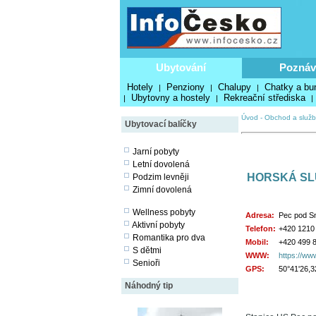
Ubytování
Poznáv
Hotely
Penziony
Chalupy
Chatky a bu
|
|
|
Ubytovny a hostely
Rekreační střediska
|
|
|
Úvod
-
Obchod a služb
Ubytovací balíčky
Jarní pobyty
Letní dovolená
HORSKÁ SL
Podzim levněji
Zimní dovolená
Wellness pobyty
Adresa:
Pec pod S
Aktivní pobyty
Telefon:
+420 1210
Romantika pro dva
Mobil:
+420 499 8
S dětmi
WWW:
https://www
Senioři
GPS:
50°41'26,3
Náhodný tip