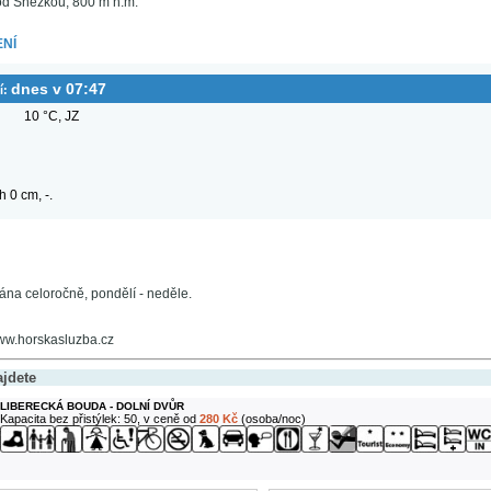
od Sněžkou, 800 m n.m.
NÍ
dnes v 07:47
í:
10 °C, JZ
 0 cm, -.
ána celoročně, pondělí - neděle.
www.horskasluzba.cz
ajdete
LIBERECKÁ BOUDA - DOLNÍ DVŮR
Kapacita bez přistýlek: 50, v ceně od
280 Kč
(osoba/noc)