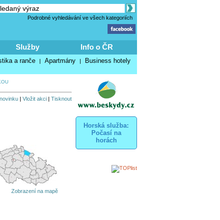
Podrobné vyhledávání ve všech kategoriích
Služby
Info o ČR
stika a ranče
Apartmány
Business hotely
|
|
KOU
 novinku
|
Vložit akci
|
Tisknout
Horská služba:
Počasí na
horách
Zobrazení na mapě