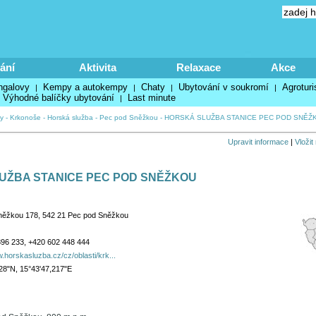
ání
Aktivita
Relaxace
Akce
ngalovy
Kempy a autokempy
Chaty
Ubytování v soukromí
Agroturi
|
|
|
|
Výhodné balíčky ubytování
Last minute
|
y
-
Krkonoše
-
Horská služba
-
Pec pod Sněžkou
-
HORSKÁ SLUŽBA STANICE PEC POD SNĚŽ
Upravit informace
|
Vložit
UŽBA STANICE PEC POD SNĚŽKOU
něžkou 178, 542 21 Pec pod Sněžkou
96 233, +420 602 448 444
.horskasluzba.cz/cz/oblasti/krk...
28"N, 15°43'47,217"E