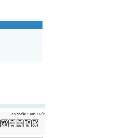
Krkonoše / Dolní Dvůr