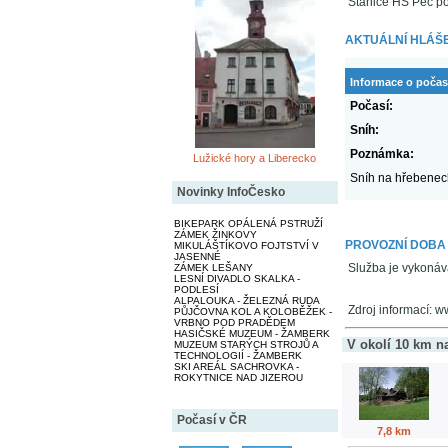
Stanice HS Pec p
AKTUÁLNÍ HLÁŠE
Informace o počas
Počasí:
Sníh:
Poznámka:
Lužické hory a Liberecko
Sníh na hřebenech
Novinky InfoČesko
BIKEPARK OPÁLENÁ PSTRUŽÍ
ZÁMEK ŽINKOVY
PROVOZNÍ DOBA
MIKULÁŠTÍKOVO FOJTSTVÍ V
JASENNÉ
Služba je vykonáv
ZÁMEK LEŠANY
LESNÍ DIVADLO SKALKA -
PODLESÍ
ALPALOUKA - ŽELEZNÁ RUDA
Zdroj informací: 
PŮJČOVNA KOL A KOLOBĚŽEK -
VRBNO POD PRADĚDEM
HASIČSKÉ MUZEUM - ŽAMBERK
V okolí 10 km n
MUZEUM STARÝCH STROJŮ A
TECHNOLOGIÍ - ŽAMBERK
SKI AREÁL SACHROVKA -
ROKYTNICE NAD JIZEROU
Počasí v ČR
7,8 km