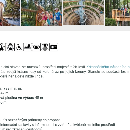
tonická stavba se nachází uprostřed majestátních lesů
Krkonošského národního p
te zdejší krásné lesy od kořenů až po jejich koruny. Stanete se součástí lesní
, které nenajdete nikde jinde.
a:
783 m n. m.
47 m
vá plošina ve výšce:
45 m
0 m
utí s bezpečnými průhledy do propasti.
informační zastávky s informacemi o zvířeně a květeně místního prostředí.
 m pro zkrácení cesty dolů.