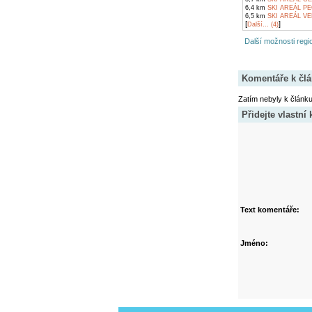
6,4 km
SKI AREÁL P
6,5 km
SKI AREÁL VE
[
]
Další... (4)
Další možnosti regio
Komentáře k čl
Zatím nebyly k článk
Přidejte vlastní
Text komentáře:
Jméno: