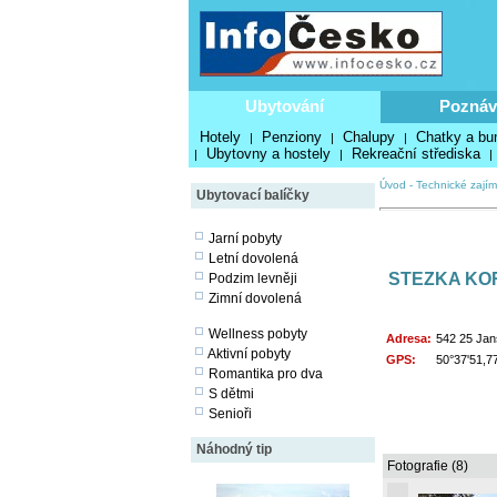
Ubytování
Poznáv
Hotely
Penziony
Chalupy
Chatky a bu
|
|
|
Ubytovny a hostely
Rekreační střediska
|
|
|
Úvod
-
Technické zajím
Ubytovací balíčky
Jarní pobyty
Letní dovolená
STEZKA KO
Podzim levněji
Zimní dovolená
Wellness pobyty
Adresa:
542 25 Jan
Aktivní pobyty
GPS:
50°37'51,7
Romantika pro dva
S dětmi
Senioři
Náhodný tip
Fotografie (8)