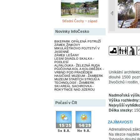
Střední Čechy ~ západ
Novinky InfoČesko
BIKEPARK OPÁLENÁ PSTRUŽÍ
ZÁMEK ŽINKOVY
MIKULÁŠTÍKOVO FOJTSTVÍ V
JASENNÉ
ZÁMEK LEŠANY
LESNÍ DIVADLO SKALKA -
PODLESÍ
ALPALOUKA - ŽELEZNÁ RUDA
PŮJČOVNA KOL A KOLOBĚŽEK -
Unikátní architek
VRBNO POD PRADĚDEM
HASIČSKÉ MUZEUM - ŽAMBERK
dlouhé 1500 pozná
MUZEUM STARÝCH STROJŮ A
živočichů i rostlin
TECHNOLOGIÍ - ŽAMBERK
SKI AREÁL SACHROVKA -
ROKYTNICE NAD JIZEROU
Nadmořská výšk
Výška rozhledny:
Počasí v ČR
Nejvyšší vyhlídko
Délka stezky:
150
ZAJÍMAVOSTI
Adrenalinová záko
Na stezce najdete 
Tobogán dlouhý 80