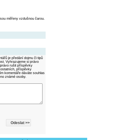
jsou měřeny vzdušnou čarou.
ářů je předání dojmu či tipů
ost. Vyhrazujeme si právo
právo rušit příspěvky
 ostatních, příspěvky
áním komentáře dáváte souhlas
méno známé osoby.