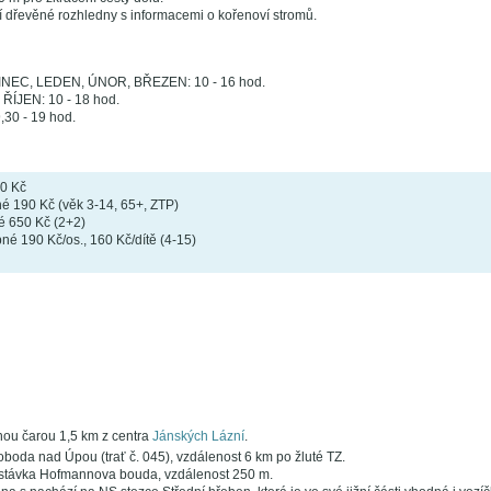
 dřevěné rozhledny s informacemi o kořenoví stromů.
NEC, LEDEN, ÚNOR, BŘEZEN: 10 - 16 hod.
ÍJEN: 10 - 18 hod.
30 - 19 hod.
0 Kč
é 190 Kč (věk 3-14, 65+, ZTP)
é 650 Kč (2+2)
né 190 Kč/os., 160 Kč/dítě (4-15)
ou čarou 1,5 km z centra
Jánských Lázní
.
oboda nad Úpou (trať č. 045), vzdálenost 6 km po žluté TZ.
távka Hofmannova bouda, vzdálenost 250 m.