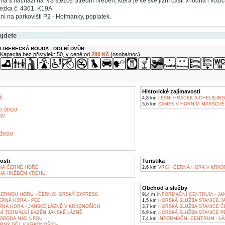
a s nachází na NS stezce Střední hřeben, která je ve své jižní části vhodná i vozíč
ezka č. 4301, K19A.
í na parkovišti P2 - Hofmanky, poplatek.
ajdete
LIBERECKÁ BOUDA - DOLNÍ DVŮR
Kapacita bez přistýlek: 50, v ceně od
280 Kč
(osoba/noc)
Historické zajímavosti
Ě
4,8 km
LESNÍ HRÁDEK AICHELBURG
5,6 km
ZÁMEK V HORNÍM MARŠOVĚ
D ÚPOU
OV
ĚŽKOU
osti
Turistika
NA ČERNÉ HOŘE
2,6 km
VRCH ČERNÁ HORA V KRKO
NA HNĚDÉM VRCHU
Obchod a služby
ČERNOU HORU - ČERNOHORSKÝ EXPRESS
914 m
INFORMAČNÍ CENTRUM - JA
RNÁ HORA - PEC
1,5 km
HORSKÁ SLUŽBA STANICE J
RNÁ HORA - JANSKÉ LÁZNĚ V KRKONOŠÍCH
3,7 km
HORSKÁ SLUŽBA STANICE Č
NÍ TERMÁLNÍ BAZÉN JANSKÉ LÁZNĚ
6,9 km
HORSKÁ SLUŽBA STANICE P
VOBODA NAD ÚPOU
7,4 km
INFORMAČNÍ CENTRUM - L
ERNÝ DŮL V KRKONOŠÍCH