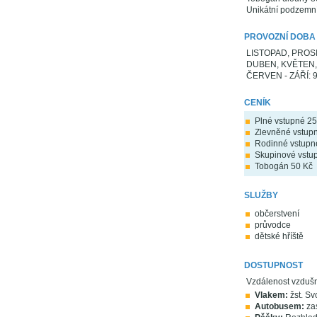
Unikátní podzemní
PROVOZNÍ DOBA
LISTOPAD, PROSI
DUBEN, KVĚTEN, Ř
ČERVEN - ZÁŘÍ: 9,
CENÍK
Plné vstupné 25
Zlevněné vstupn
Rodinné vstupn
Skupinové vstup
Tobogán 50 Kč
SLUŽBY
občerstvení
průvodce
dětské hříště
DOSTUPNOST
Vzdálenost vzdušn
Vlakem:
žst. Sv
Autobusem:
zas