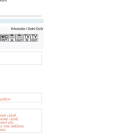
káře.
Krkonoše / Dolní Dvůr
NOŠÍCH
NSKÉ LÁZNĚ
ANSKÉ LÁZNĚ
ERNÝ DŮL
EC POD SNĚŽKOU
ÁNOV