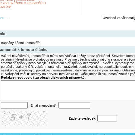
EC POD SNĚŽKOU V KRKONOŠÍCH
LKÁ ÚPA
nu ...
Uvedené vzdálenosti 
ánku
u napsány žádné komentáře.
 komentář k tomuto článku
Vážení návštěvníci, komentáře k místu smí vkládat každý a bez přihlášení. Smyslem koment
ostatním. Nejedná se o chatovou místnost. Prosíme všechny přispívající o slušnost a věcn
smazat příspěvky nesouvisející s tématem a příspěvky nesmyslné. Taktéž si vyhrazujeme 
porušující zákony ČR, vulgární, spamující, urážející, pomlouvající, nerespektující soukromí
nezákonné, propagující jakoukoliv nesnášenlivost, diskriminaci či skrytou reklamu. Odesl
k uveřejnění Vaší IP adresy na serveru InfoCesko.cz. Vaše jméno či nick nesmí zneužít j
Redakce neodpovídá za obsah diskusních příspěvků.
Email (nepovinné):
Zadejte výsledek: