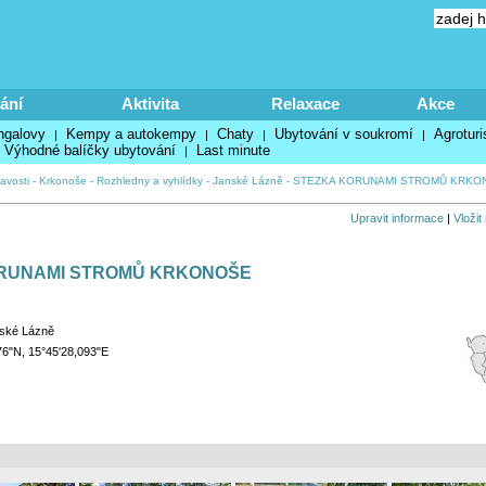
ání
Aktivita
Relaxace
Akce
ngalovy
Kempy a autokempy
Chaty
Ubytování v soukromí
Agroturi
|
|
|
|
Výhodné balíčky ubytování
Last minute
|
avosti
-
Krkonoše
-
Rozhledny a vyhlídky
-
Janské Lázně
-
STEZKA KORUNAMI STROMŮ KRKO
Upravit informace
|
Vložit
RUNAMI STROMŮ KRKONOŠE
ské Lázně
76"N, 15°45'28,093"E