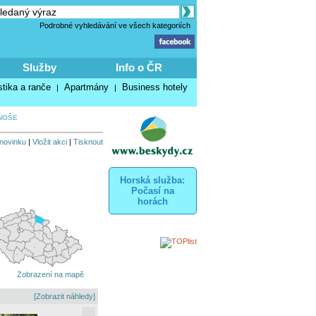
Podrobné vyhledávání ve všech kategoriích
Služby
Info o ČR
stika a ranče
Apartmány
Business hotely
|
|
NOŠE
 novinku
|
Vložit akci
|
Tisknout
Horská služba:
Počasí na
horách
Zobrazení na mapě
[Zobrazit náhledy]