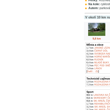
Pěšky:
Rozhledn
Na kole:
cyklost
Autem:
parkován
V okolí 10 km n
9,8 km
Města a obce
1,7 km
JANSKÉ LÁZN
3,4 km
ČERNÝ DŮL
4,2 km
SVOBODA NA
5,5 km
HORNÍ MARŠ
6,0 km
RUDNÍK
6,4 km
MLADÉ BUKY
7,2 km
PEC POD SN
7,4 km
LÁNOV
[
]
Další... (5)
Technické zajímav
1,9 km
ROZHLEDNA 
7,3 km
ROZHLEDNA 
Sport
902 m
LANOVKA NA 
914 m
SKIRESORT ČE
914 m
SKI AREÁL ČE
1,7 km
REHABILITAČ
3,2 km
SKI AREÁL S
3,7 km
SKI AREÁL Č