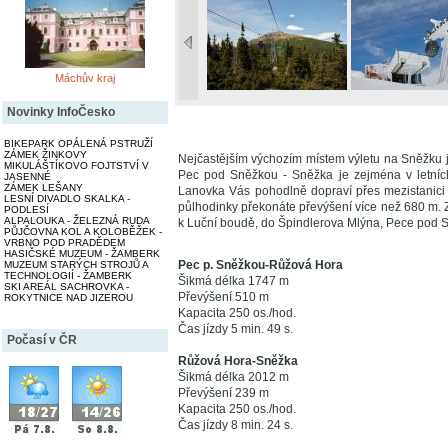
Máchův kraj
Novinky InfoČesko
BIKEPARK OPÁLENÁ PSTRUŽÍ
ZÁMEK ŽINKOVY
Nejčastějším výchozím místem výletu na Sněžku
MIKULÁŠTÍKOVO FOJTSTVÍ V
Pec pod Sněžkou - Sněžka je zejména v letníc
JASENNÉ
ZÁMEK LEŠANY
Lanovka Vás pohodlně dopraví přes mezistanici
LESNÍ DIVADLO SKALKA -
půlhodinky překonáte převýšení více než 680 m.
PODLESÍ
ALPALOUKA - ŽELEZNÁ RUDA
k Luční boudě, do Špindlerova Mlýna, Pece pod 
PŮJČOVNA KOL A KOLOBĚŽEK -
VRBNO POD PRADĚDEM
HASIČSKÉ MUZEUM - ŽAMBERK
Pec p. Sněžkou-Růžová Hora
MUZEUM STARÝCH STROJŮ A
TECHNOLOGIÍ - ŽAMBERK
Šikmá délka 1747 m
SKI AREÁL SACHROVKA -
Převýšení 510 m
ROKYTNICE NAD JIZEROU
Kapacita 250 os./hod.
Čas jízdy 5 min. 49 s.
Počasí v ČR
Růžová Hora-Sněžka
Šikmá délka 2012 m
Převýšení 239 m
Kapacita 250 os./hod.
Čas jízdy 8 min. 24 s.