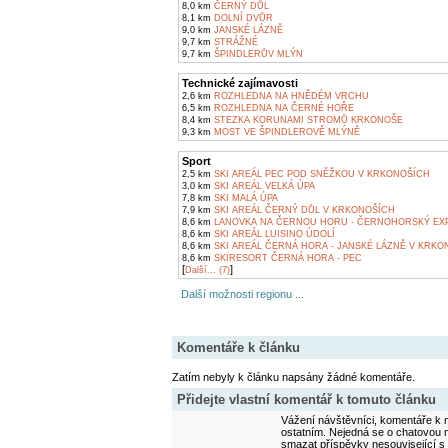
8,0 km
ČERNÝ DŮL
8,1 km
DOLNÍ DVŮR
9,0 km
JANSKÉ LÁZNĚ
9,7 km
STRÁŽNÉ
9,7 km
ŠPINDLERŮV MLÝN
Technické zajímavosti
2,6 km
ROZHLEDNA NA HNĚDÉM VRCHU
6,5 km
ROZHLEDNA NA ČERNÉ HOŘE
8,4 km
STEZKA KORUNAMI STROMŮ KRKONOŠE
9,3 km
MOST VE ŠPINDLEROVĚ MLÝNĚ
Sport
2,5 km
SKI AREÁL PEC POD SNĚŽKOU V KRKONOŠÍCH
3,0 km
SKI AREÁL VELKÁ ÚPA
7,8 km
SKI MALÁ ÚPA
7,9 km
SKI AREÁL ČERNÝ DŮL V KRKONOŠÍCH
8,6 km
LANOVKA NA ČERNOU HORU - ČERNOHORSKÝ EX
8,6 km
SKI AREÁL LUISINO ÚDOLÍ
8,6 km
SKI AREÁL ČERNÁ HORA - JANSKÉ LÁZNĚ V KRKO
8,6 km
SKIRESORT ČERNÁ HORA - PEC
[
]
Další... (7)
Další možnosti regionu ...
Komentáře k článku
Zatím nebyly k článku napsány žádné komentáře.
Přidejte vlastní komentář k tomuto článku
Vážení návštěvníci, komentáře k m
ostatním. Nejedná se o chatovou m
smazat příspěvky nesouvisející s