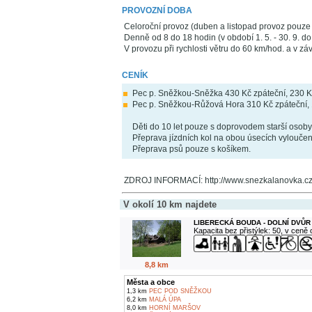
PROVOZNÍ DOBA
Celoroční provoz (duben a listopad provoz pouze
Denně od 8 do 18 hodin (v období 1. 5. - 30. 9. do
V provozu při rychlosti větru do 60 km/hod. a v záv
CENÍK
Pec p. Sněžkou-Sněžka 430 Kč zpáteční, 230 
Pec p. Sněžkou-Růžová Hora 310 Kč zpáteční,
Děti do 10 let pouze s doprovodem starší osoby
Přeprava jízdních kol na obou úsecích vyloučen
Přeprava psů pouze s košíkem.
ZDROJ INFORMACÍ: http://www.snezkalanovka.c
V okolí 10 km najdete
LIBERECKÁ BOUDA - DOLNÍ DVŮR
Kapacita bez přistýlek: 50, v ceně
8,8 km
Města a obce
1,3 km
PEC POD SNĚŽKOU
6,2 km
MALÁ ÚPA
8,0 km
HORNÍ MARŠOV