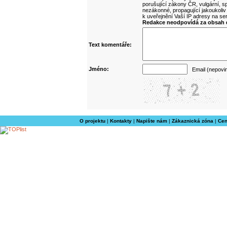
porušující zákony ČR, vulgární, sp
nezákonné, propagující jakoukoliv
k uveřejnění Vaší IP adresy na s
Redakce neodpovídá za obsah d
Text komentáře:
Jméno:
Email (nepovi
O projektu
|
Kontakty
|
Napište nám
|
Zákaznická zóna
|
Cen