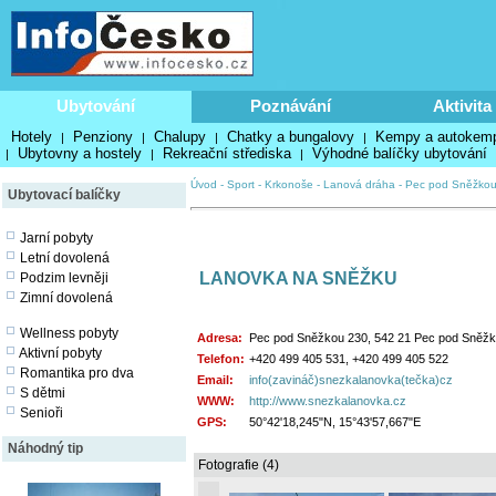
Ubytování
Poznávání
Aktivita
Hotely
Penziony
Chalupy
Chatky a bungalovy
Kempy a autokem
|
|
|
|
Ubytovny a hostely
Rekreační střediska
Výhodné balíčky ubytování
|
|
|
Úvod
-
Sport
-
Krkonoše
-
Lanová dráha
-
Pec pod Sněžko
Ubytovací balíčky
Jarní pobyty
Letní dovolená
LANOVKA NA SNĚŽKU
Podzim levněji
Zimní dovolená
Wellness pobyty
Adresa:
Pec pod Sněžkou 230, 542 21 Pec pod Sněž
Aktivní pobyty
Telefon:
+420 499 405 531, +420 499 405 522
Romantika pro dva
Email:
info(zavináč)snezkalanovka(tečka)cz
S dětmi
WWW:
http://www.snezkalanovka.cz
Senioři
GPS:
50°42'18,245"N, 15°43'57,667"E
Náhodný tip
Fotografie (4)