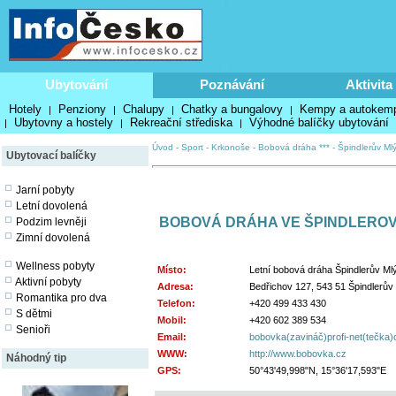
Ubytování
Poznávání
Aktivita
Hotely
Penziony
Chalupy
Chatky a bungalovy
Kempy a autokem
|
|
|
|
Ubytovny a hostely
Rekreační střediska
Výhodné balíčky ubytování
|
|
|
Úvod
-
Sport
-
Krkonoše
-
Bobová dráha ***
-
Špindlerův Ml
Ubytovací balíčky
Jarní pobyty
Letní dovolená
BOBOVÁ DRÁHA VE ŠPINDLERO
Podzim levněji
Zimní dovolená
Wellness pobyty
Místo:
Letní bobová dráha Špindlerův Ml
Aktivní pobyty
Adresa:
Bedřichov 127, 543 51 Špindlerův
Romantika pro dva
Telefon:
+420 499 433 430
S dětmi
Mobil:
+420 602 389 534
Senioři
Email:
bobovka(zavináč)profi-net(tečka)
WWW:
http://www.bobovka.cz
Náhodný tip
GPS:
50°43'49,998"N, 15°36'17,593"E