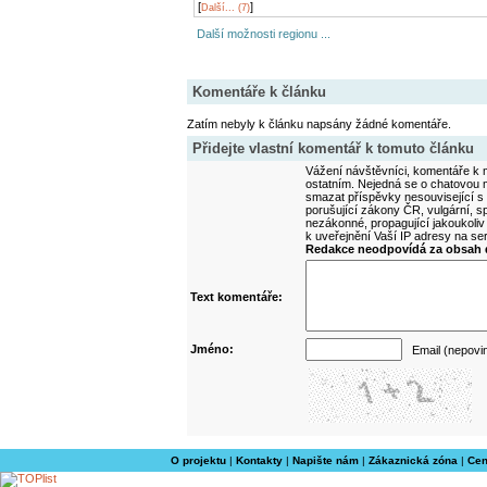
[
]
Další... (7)
Další možnosti regionu ...
Komentáře k článku
Zatím nebyly k článku napsány žádné komentáře.
Přidejte vlastní komentář k tomuto článku
Vážení návštěvníci, komentáře k m
ostatním. Nejedná se o chatovou m
smazat příspěvky nesouvisející s
porušující zákony ČR, vulgární, sp
nezákonné, propagující jakoukoliv
k uveřejnění Vaší IP adresy na s
Redakce neodpovídá za obsah d
Text komentáře:
Jméno:
Email (nepovi
O projektu
|
Kontakty
|
Napište nám
|
Zákaznická zóna
|
Cen