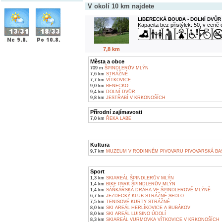
V okolí 10 km najdete
LIBERECKÁ BOUDA - DOLNÍ DVŮR
Kapacita bez přistýlek: 50, v ceně
7,8 km
Města a obce
709 m
ŠPINDLERŮV MLÝN
7,6 km
STRÁŽNÉ
7,7 km
VÍTKOVICE
9,0 km
BENECKO
9,4 km
DOLNÍ DVŮR
9,8 km
JESTŘABÍ V KRKONOŠÍCH
Přírodní zajímavosti
7,0 km
ŘEKA LABE
Kultura
9,7 km
MUZEUM V RODINNÉM PIVOVARU PIVOVARSKÁ BAŠ
Sport
1,3 km
SKIAREÁL ŠPINDLERŮV MLÝN
1,4 km
BIKE PARK ŠPINDLERŮV MLÝN
1,4 km
SÁŇKÁŘSKÁ DRÁHA VE ŠPINDLEROVĚ MLÝNĚ
6,7 km
JEZDECKÝ KLUB STRÁŽNÉ SEDLO
7,5 km
TENISOVÉ KURTY STRÁŽNÉ
8,0 km
SKI AREÁL HERLÍKOVICE A BUBÁKOV
8,0 km
SKI AREÁL LUISINO ÚDOLÍ
8,3 km
SKIAREÁL VURMOVKA VÍTKOVICE V KRKONOŠÍCH