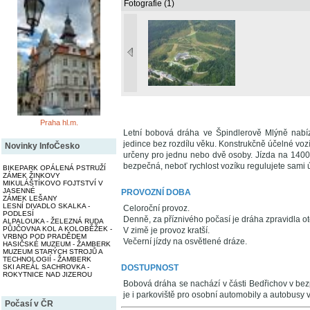
Fotografie (1)
Praha hl.m.
Letní bobová dráha ve Špindlerově Mlýně nabízí
jedince bez rozdílu věku. Konstrukčně účelné vozík
Novinky InfoČesko
určeny pro jednu nebo dvě osoby. Jízda na 1400
bezpečná, neboť rychlost vozíku regulujete sami 
BIKEPARK OPÁLENÁ PSTRUŽÍ
ZÁMEK ŽINKOVY
MIKULÁŠTÍKOVO FOJTSTVÍ V
JASENNÉ
PROVOZNÍ DOBA
ZÁMEK LEŠANY
LESNÍ DIVADLO SKALKA -
Celoroční provoz.
PODLESÍ
Denně, za příznivého počasí je dráha zpravidla o
ALPALOUKA - ŽELEZNÁ RUDA
PŮJČOVNA KOL A KOLOBĚŽEK -
V zimě je provoz kratší.
VRBNO POD PRADĚDEM
Večerní jízdy na osvětlené dráze.
HASIČSKÉ MUZEUM - ŽAMBERK
MUZEUM STARÝCH STROJŮ A
TECHNOLOGIÍ - ŽAMBERK
DOSTUPNOST
SKI AREÁL SACHROVKA -
ROKYTNICE NAD JIZEROU
Bobová dráha se nachází v části Bedřichov v bezp
je i parkoviště pro osobní automobily a autobusy
Počasí v ČR