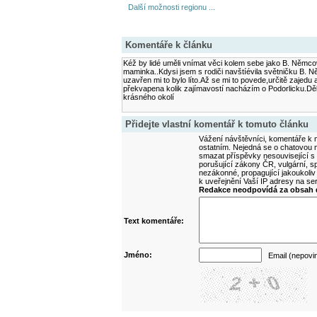
Další možnosti regionu ...
Komentáře k článku
Kéž by lidé uměli vnímat věci kolem sebe jako B. Němc
maminka..Kdysi jsem s rodiči navštíévila světničku B. 
uzavřen mi to bylo líto.Až se mi to povede,určitě zajed
překvapena kolik zajímavostí nacházím o Podorlicku.Děk
krásného okolí
Přidejte vlastní komentář k tomuto článku
Vážení návštěvníci, komentáře k m
ostatním. Nejedná se o chatovou m
smazat příspěvky nesouvisející s
porušující zákony ČR, vulgární, sp
nezákonné, propagující jakoukoliv
k uveřejnění Vaší IP adresy na s
Redakce neodpovídá za obsah d
Text komentáře:
Jméno:
Email (nepovi