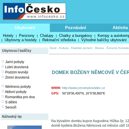
Ubytování
Poznávání
Aktivita
Hotely
Penziony
Chalupy
Chatky a bungalovy
Kempy a autokem
|
|
|
|
Ubytovny a hostely
Rekreační střediska
Výhodné balíčky ubytování
|
|
|
Úvod
-
Kultura
-
Kladské pomezí
-
Muzea
-
Červený Kostele
Ubytovací balíčky
Jarní pobyty
Letní dovolená
DOMEK BOŽENY NĚMCOVÉ V ČE
Podzim levněji
Zimní dovolená
Wellness pobyty
WWW:
http://www.cervenykostelec.cz
Aktivní pobyty
GPS:
50°28'36,400"N, 16°5'38,860"E
Romantika pro dva
S dětmi
Senioři
Náhodný tip
Na bývalém domku kupce Augustina Hůlka čp. 12
domě bydlela Božena Němcová od měsíce září 1