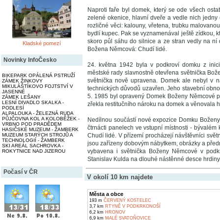
Naproti faře byl domek, který se ode všech ostatn
zelené okenice, hlavní dveře a vedle nich jedny
rozličné věci: kalouny, vřetena, trubku malovanou,
bydlí kupec. Pak se vyznamenával ještě zídkou, k
skoro půl sáhu do silnice a ze stran vedly na n
Kladské pomezí
Božena Němcová: Chudí lidé.
Novinky InfoČesko
24. května 1942 byla v podkroví domku z inicia
městské rady slavnostně otevřena světnička Božen
BIKEPARK OPÁLENÁ PSTRUŽÍ
světnička nově upravena. Domek ale nebyl v ná
ZÁMEK ŽINKOVY
MIKULÁŠTÍKOVO FOJTSTVÍ V
technických důvodů uzavřen. Jeho stavební obnov
JASENNÉ
5. 1985 byl opravený Domek Boženy Němcové pře
ZÁMEK LEŠANY
LESNÍ DIVADLO SKALKA -
zřekla restitučního nároku na domek a věnovala
PODLESÍ
ALPALOUKA - ŽELEZNÁ RUDA
PŮJČOVNA KOL A KOLOBĚŽEK -
Nedílnou součástí nové expozice Domku Boženy 
VRBNO POD PRADĚDEM
čtrnácti panelech ve vstupní místnosti - býval
HASIČSKÉ MUZEUM - ŽAMBERK
MUZEUM STARÝCH STROJŮ A
Chudí lidé. V přízemí procházejí návštěvníci sv
TECHNOLOGIÍ - ŽAMBERK
jsou zařízeny dobovým nábytkem, obrázky a před
SKI AREÁL SACHROVKA -
vybavena i světnička Boženy Němcové v podkrov
ROKYTNICE NAD JIZEROU
Stanislav Kulda na dlouhé nástěnné desce hrdiny
Počasí v ČR
V okolí 10 km najdete
Města a obce
193 m
ČERVENÝ KOSTELEC
3,7 km
RTYNĚ V PODKRKONOŠÍ
6,2 km
HRONOV
6,9 km
MALÉ SVATOŇOVICE