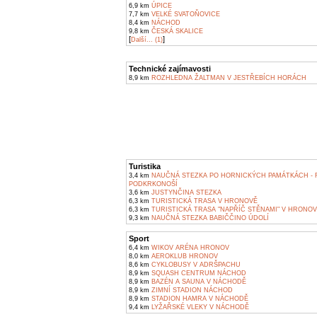
6,9 km
ÚPICE
7,7 km
VELKÉ SVATOŇOVICE
8,4 km
NÁCHOD
9,8 km
ČESKÁ SKALICE
[
]
Další... (1)
Technické zajímavosti
8,9 km
ROZHLEDNA ŽALTMAN V JESTŘEBÍCH HORÁCH
Turistika
3,4 km
NAUČNÁ STEZKA PO HORNICKÝCH PAMÁTKÁCH - 
PODKRKONOŠÍ
3,6 km
JUSTYNČINA STEZKA
6,3 km
TURISTICKÁ TRASA V HRONOVĚ
6,3 km
TURISTICKÁ TRASA "NAPŘÍČ STĚNAMI" V HRONO
9,3 km
NAUČNÁ STEZKA BABIČČINO ÚDOLÍ
Sport
6,4 km
WIKOV ARÉNA HRONOV
8,0 km
AEROKLUB HRONOV
8,6 km
CYKLOBUSY V ADRŠPACHU
8,9 km
SQUASH CENTRUM NÁCHOD
8,9 km
BAZÉN A SAUNA V NÁCHODĚ
8,9 km
ZIMNÍ STADION NÁCHOD
8,9 km
STADION HAMRA V NÁCHODĚ
9,4 km
LYŽAŘSKÉ VLEKY V NÁCHODĚ