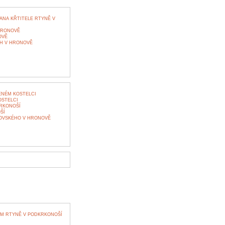
ANA KŘTITELE RTYNĚ V
HRONOVĚ
OVĚ
CH V HRONOVĚ
NÉM KOSTELCI
OSTELCI
RKONOŠÍ
ŠÍ
OVSKÉHO V HRONOVĚ
M RTYNĚ V PODKRKONOŠÍ