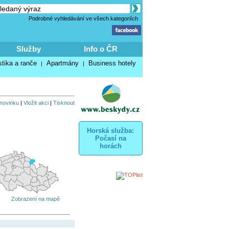
Podrobné vyhledávání ve všech kategoriích
Služby
Info o ČR
stika a ranče
Apartmány
Business hotely
|
|
 novinku
|
Vložit akci
|
Tisknout
Horská služba:
Počasí na
horách
Zobrazení na mapě