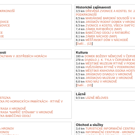
Historické zajímavosti
KRKONOŠÍ
3,5 km
DŘEVĚNÁ ZVONICE A KOSTEL SV. J
PODKRKONOŠÍ
6,5 km
MARIÁNSKÉ BAROKNÍ SOUSOŠÍ V 
OVICE
6,5 km
JIRÁSKŮV RODNÝ DOMEK V HRON
ŇOVICE
6,5 km
ZVONICE A KOSTEL VŠECH SVATÝ
7,4 km
ZÁMEK RATIBOŘICE (NKP)
CE
8,0 km
BABIČČINO ÚDOLÍ U RATIBOŘIC
JE
8,1 km
ZÁMEK NÁCHOD (NKP)
8,3 km
MĚŠŤANSKÝ DŮM V NÁCHODĚ
[
]
Další... (12)
osti
Kultura
ALTMAN V JESTŘEBÍCH HORÁCH
193 m
DOMEK BOŽENY NĚMCOVÉ V ČERVE
279 m
DIVADLO J. K. TYLA V ČERVENÉM K
3,4 km
MĚSTSKÉ MUZEUM RTYNĚ V PODK
3,6 km
HVĚZDÁRNA RTYNĚ V PODKRKONO
6,5 km
MĚSTSKÁ KNIHOVNA EGONA HOST
6,5 km
JIRÁSKOVO DIVADLO V HRONOVĚ
6,5 km
JIRÁSKOVO MUZEUM V HRONOVĚ
6,6 km
KINO MÁJ V HRONOVĚ
[
]
Další... (10)
Lázně
STEZKA
9,5 km
LÁZNĚ BĚLOVES
KA PO HORNICKÝCH PAMÁTKÁCH - RTYNĚ V
TRASA V HRONOVĚ
TRASA "NAPŘÍČ STĚNAMI" V HRONOVĚ
KA BABIČČINO ÚDOLÍ
Obchod a služby
A HRONOV
3,4 km
TURISTICKÉ INFORMAČNÍ CENTRU
RONOV
6,5 km
INFORMAČNÍ CENTRUM - HRONOV