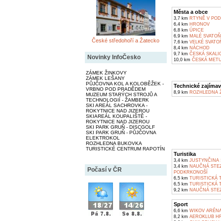
Města a obce
3,7 km
RTYNĚ V POD
6,4 km
HRONOV
6,8 km
ÚPICE
6,9 km
MALÉ SVATOŇ
České středohoří a Žatecko
7,6 km
VELKÉ SVATO
8,4 km
NÁCHOD
9,7 km
ČESKÁ SKALI
Novinky InfoČesko
10,0 km
ČESKÁ METU
ZÁMEK ŽINKOVY
ZÁMEK LEŠANY
PŮJČOVNA KOL A KOLOBĚŽEK -
Technické zajímav
VRBNO POD PRADĚDEM
8,9 km
ROZHLEDNA Ž
MUZEUM STARÝCH STROJŮ A
TECHNOLOGIÍ - ŽAMBERK
SKI AREÁL SACHROVKA -
ROKYTNICE NAD JIZEROU
SKIAREÁL KOUPALIŠTĚ -
ROKYTNICE NAD JIZEROU
SKI PARK GRUŇ - DISCGOLF
SKI PARK GRUŇ - PŮJČOVNA
ELEKTROKOL
ROZHLEDNA BUKOVKA
TURISTICKÉ CENTRUM RAPOTÍN
Turistika
3,4 km
JUSTYNČINA 
3,4 km
NAUČNÁ STEZ
Počasí v ČR
PODKRKONOŠÍ
6,5 km
TURISTICKÁ 
6,5 km
TURISTICKÁ 
9,2 km
NAUČNÁ STEZ
Sport
6,6 km
WIKOV ARÉN
8,2 km
AEROKLUB H