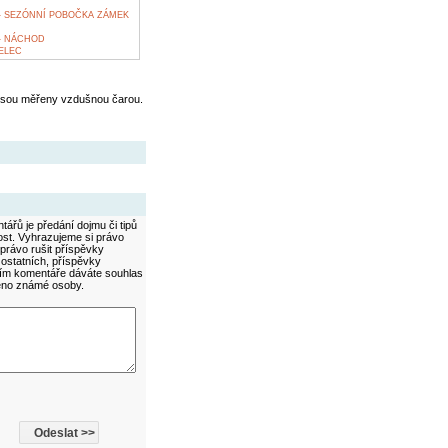
 SEZÓNNÍ POBOČKA ZÁMEK
- NÁCHOD
ELEC
jsou měřeny vzdušnou čarou.
ářů je předání dojmu či tipů
ost. Vyhrazujeme si právo
právo rušit příspěvky
 ostatních, příspěvky
áním komentáře dáváte souhlas
méno známé osoby.