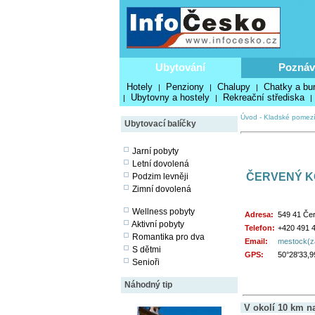
Ubytování
Poznáv
Hotely
Penziony
Chalupy
Chatky a bu
|
|
|
Ubytovny a hostely
Rekreační střediska
|
|
|
Úvod
-
Kladské pomez
Ubytovací balíčky
Jarní pobyty
Letní dovolená
ČERVENÝ K
Podzim levněji
Zimní dovolená
Wellness pobyty
Adresa:
549 41 Čer
Aktivní pobyty
Telefon:
+420 491 
Romantika pro dva
Email:
mestock(z
S dětmi
GPS:
50°28'33,9
Senioři
Náhodný tip
V okolí 10 km n