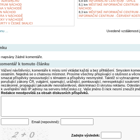
V ADRŠPACHU
6,8 km
INFORMAČNÍ CENTRUM - ÚPICE
TRUM NÁCHOD
8,1 km
MĚSTSKÉ INFORMAČNÍ CENTRUM -
NA V NÁCHODĚ
NÁCHOD
ON NÁCHOD
8,3 km
MĚSTSKÉ INFORMAČNÍ CENTRUM 
RA V NÁCHODĚ
INFORMAČNÍ CENTRUM - ČERVENÝ KOST
EKY V NÁCHODĚ
RTY V ČESKÉ SKALICI
nu ...
Uvedené vzdálenosti 
ánku
u napsány žádné komentáře.
 komentář k tomuto článku
Vážení návštěvníci, komentáře k místu smí vkládat každý a bez přihlášení. Smyslem koment
ostatním. Nejedná se o chatovou místnost. Prosíme všechny přispívající o slušnost a věcn
smazat příspěvky nesouvisející s tématem a příspěvky nesmyslné. Taktéž si vyhrazujeme 
porušující zákony ČR, vulgární, spamující, urážející, pomlouvající, nerespektující soukromí
nezákonné, propagující jakoukoliv nesnášenlivost, diskriminaci či skrytou reklamu. Odesl
k uveřejnění Vaší IP adresy na serveru InfoCesko.cz. Vaše jméno či nick nesmí zneužít j
Redakce neodpovídá za obsah diskusních příspěvků.
Email (nepovinné):
Zadejte výsledek: