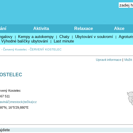
ání
Aktivita
Relaxace
Akce
ngalovy
Kempy a autokempy
Chaty
Ubytování v soukromí
Agroturi
|
|
|
|
Výhodné balíčky ubytování
Last minute
|
í
-
Červený Kostelec
-
ČERVENÝ KOSTELEC
Upravit informace
|
Vložit
OSTELEC
vený Kostelec
467 511
avináč)mestock(tečka)cz
90"N, 16°5'29,880"E
ajdete