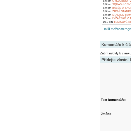
8,6 km
CYKLOBUSY 
8,9 km
SQUASH CEN
8,9 km
BAZÉN A SAU
8,9 km
ZIMNÍ STADI
8,9 km
STADION HAM
9,5 km
LYŽAŘSKÉ VL
10,0 km
TENISOVÉ KU
Další možnosti regio
Komentáře k čl
Zatím nebyly k článk
Přidejte vlastní
Text komentáře:
Jméno: