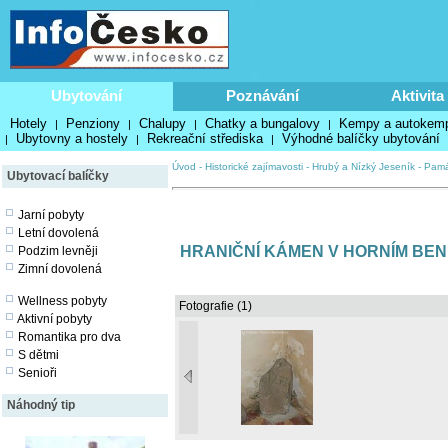
Ubytování
Poznávání
Aktivita
Hotely
Penziony
Chalupy
Chatky a bungalovy
Kempy a autokem
|
|
|
|
Ubytovny a hostely
Rekreační střediska
Výhodné balíčky ubytování
|
|
|
Úvod
-
Historické zajímavosti
-
Hrubý a Nízký Jeseník
-
Pamá
Ubytovací balíčky
Jarní pobyty
Letní dovolená
HRANIČNÍ KÁMEN V HORNÍM BE
Podzim levněji
Zimní dovolená
Wellness pobyty
Fotografie (1)
Aktivní pobyty
Romantika pro dva
S dětmi
Senioři
Náhodný tip