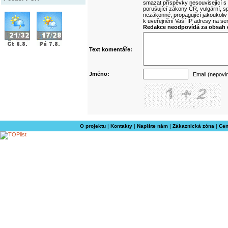
smazat příspěvky nesouvisející s
porušující zákony ČR, vulgární, sp
nezákonné, propagující jakoukoliv
k uveřejnění Vaší IP adresy na s
Redakce neodpovídá za obsah d
Text komentáře:
Jméno:
Email (nepovi
O projektu
|
Kontakty
|
Napište nám
|
Zákaznická zóna
|
Cen