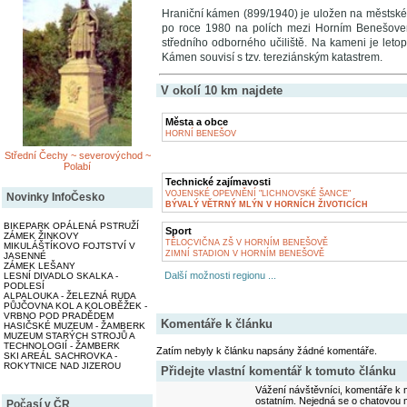
Hraniční kámen (899/1940) je uložen na městsk
po roce 1980 na polích mezi Horním Benešovem
středního odborného učiliště. Na kameni je let
Kámen souvisí s tzv. tereziánským katastrem.
V okolí 10 km najdete
Města a obce
HORNÍ BENEŠOV
Střední Čechy ~ severovýchod ~
Polabí
Technické zajímavosti
VOJENSKÉ OPEVNĚNÍ "LICHNOVSKÉ ŠANCE"
Novinky InfoČesko
BÝVALÝ VĚTRNÝ MLÝN V HORNÍCH ŽIVOTICÍCH
BIKEPARK OPÁLENÁ PSTRUŽÍ
Sport
ZÁMEK ŽINKOVY
TĚLOCVIČNA ZŠ V HORNÍM BENEŠOVĚ
MIKULÁŠTÍKOVO FOJTSTVÍ V
ZIMNÍ STADION V HORNÍM BENEŠOVĚ
JASENNÉ
ZÁMEK LEŠANY
Další možnosti regionu ...
LESNÍ DIVADLO SKALKA -
PODLESÍ
ALPALOUKA - ŽELEZNÁ RUDA
PŮJČOVNA KOL A KOLOBĚŽEK -
VRBNO POD PRADĚDEM
Komentáře k článku
HASIČSKÉ MUZEUM - ŽAMBERK
MUZEUM STARÝCH STROJŮ A
TECHNOLOGIÍ - ŽAMBERK
Zatím nebyly k článku napsány žádné komentáře.
SKI AREÁL SACHROVKA -
ROKYTNICE NAD JIZEROU
Přidejte vlastní komentář k tomuto článku
Vážení návštěvníci, komentáře k m
ostatním. Nejedná se o chatovou m
Počasí v ČR