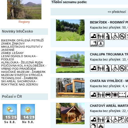
Třídění seznamu podle:
<< předchozí
Regiony
BESKÝDEK - RODINNÝ P
Kapacita bez přistýlek: 50,
Novinky InfoČesko
BIKEPARK OPÁLENÁ PSTRUŽÍ
ZÁMEK ŽINKOVY
MIKULÁŠTÍKOVO FOJTSTVÍ V
JASENNÉ
ZÁMEK LEŠANY
CHALUPA TROJANKA T
LESNÍ DIVADLO SKALKA -
Kapacita bez přistýlek: 10,
PODLESÍ
ALPALOUKA - ŽELEZNÁ RUDA
PŮJČOVNA KOL A KOLOBĚŽEK -
VRBNO POD PRADĚDEM
HASIČSKÉ MUZEUM - ŽAMBERK
MUZEUM STARÝCH STROJŮ A
TECHNOLOGIÍ - ŽAMBERK
CHATA NA VYHLÍDCE - 
SKI AREÁL SACHROVKA -
ROKYTNICE NAD JIZEROU
Kapacita bez přistýlek: 4, 
Počasí v ČR
CHATOVÝ AREÁL MARTA
Kapacita bez přistýlek: 22,