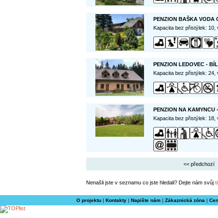
PENZION BAŠKA VODA 
Kapacita bez přistýlek: 10,
PENZION LEDOVEC - BÍ
Kapacita bez přistýlek: 24,
PENZION NA KAMYNCU 
Kapacita bez přistýlek: 18,
<< předchozí
Nenašli jste v seznamu co jste hledali? Dejte nám svůj
t
O projektu
|
Kontakty
|
Napište nám
|
Zákaznická zóna
|
Cen