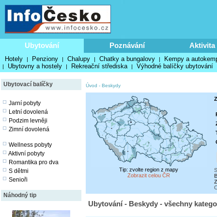
Ubytování
Poznávání
Aktivita
Hotely
Penziony
Chalupy
Chatky a bungalovy
Kempy a autokem
|
|
|
|
Ubytovny a hostely
Rekreační střediska
Výhodné balíčky ubytování
|
|
|
Ubytovací balíčky
Úvod
-
Beskydy
Z
Jarní pobyty
Letní dovolená
Podzim levněji
Zimní dovolená
Wellness pobyty
Aktivní pobyty
Romantika pro dva
Tip: zvolte region z mapy
S
S dětmi
Zobrazit celou ČR
Senioři
Z
O
Náhodný tip
Ubytování - Beskydy - všechny katego