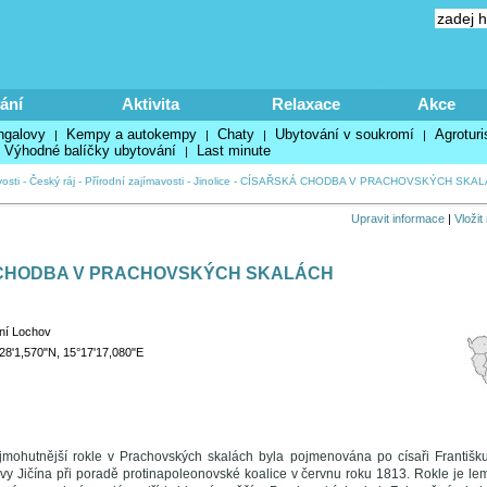
ání
Aktivita
Relaxace
Akce
ngalovy
Kempy a autokempy
Chaty
Ubytování v soukromí
Agroturi
|
|
|
|
Výhodné balíčky ubytování
Last minute
|
osti
-
Český ráj
-
Přírodní zajímavosti
-
Jinolice
-
CÍSAŘSKÁ CHODBA V PRACHOVSKÝCH SKAL
Upravit informace
|
Vložit
CHODBA V PRACHOVSKÝCH SKALÁCH
ní Lochov
28'1,570"N, 15°17'17,080"E
mohutnější rokle v Prachovských skalách byla pojmenována po císaři Františku 
y Jičína při poradě protinapoleonovské koalice v červnu roku 1813. Rokle je l