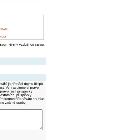
SKAMI
LKOU
jsou měřeny vzdušnou čarou.
ářů je předání dojmu či tipů
ost. Vyhrazujeme si právo
právo rušit příspěvky
 ostatních, příspěvky
áním komentáře dáváte souhlas
méno známé osoby.