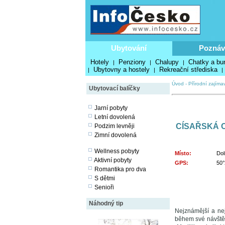
Ubytování
Poznáv
Hotely
Penziony
Chalupy
Chatky a bu
|
|
|
Ubytovny a hostely
Rekreační střediska
|
|
|
Úvod
-
Přírodní zajímav
Ubytovací balíčky
Jarní pobyty
Letní dovolená
CÍSAŘSKÁ 
Podzim levněji
Zimní dovolená
Wellness pobyty
Místo:
Dol
Aktivní pobyty
GPS:
50°
Romantika pro dva
S dětmi
Senioři
Náhodný tip
Nejznámější a nej
během své návštěv