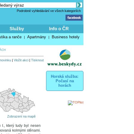
Podrobné vyhledávání ve všech kategoriích
Služby
Info o ČR
stika a ranče
Apartmány
Business hotely
|
|
ÁCH
 novinku
|
Vložit akci
|
Tisknout
Horská služba:
Počasí na
horách
Zobrazení na mapě
I., který tudy byl nesen
emovaná kolmými stěnami.