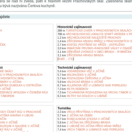
která se nad ní zvedá, patří k hlavním věžím Prachovských skal. Zalesněná skaln
u bývá nazývána Čertova kuchyně.
ajdete
Historické zajímavosti
OV
299 m
TURISTICKÁ CHATA V PRACHOVSKÝCH SKALÁC
708 m
ARCHEOLOGICKÁ LOKALITA STARÝ HRÁDEK V 
1,2 km
ARCHEOLOGICKÉ NALEZIŠTĚ PRACHOV
1,4 km
ZŘÍCENINA HRADU PAŘEZ V PRACHOVSKÝCH 
ÍČEK
2,7 km
KOSTEL POVÝŠENÍ SV. KŘÍŽE - OSTRUŽNO
3,0 km
PAMÁTNÍK PRUSKO–RAKOUSKÉ VÁLKY V OSADĚ
3,1 km
DŘEVĚNÁ ZVONICE V OBCI BRADA – RYBNÍČEK
3,1 km
ZŘÍCENINA HRADU BRADA
[
]
Další... (71)
ti
Technické zajímavosti
KÉ SKÁLY
5,4 km
VODÁRENSKÁ VĚŽ V JIČÍNĚ
UJ V PRACHOVSKÝCH SKALÁCH
5,7 km
MILOHLÍDKA V JIČÍNĚ
CHOVSKÝCH SKAL
5,7 km
ROZHLEDNA ČEŘOVKA U JIČÍNA
BNÍKY U JIČÍNA
5,8 km
VALDICKÁ BRÁNA V JIČÍNĚ
MÁTKA DUBOLKA U OSTRUŽNA
6,7 km
ALLAINOVA VĚŽ U LOMNICE NAD POPELKOU
V JIČÍNĚ
7,3 km
MLÝN NEBÁKOV
ZERVACE APOLENA V ČESKÉM RÁJI
7,5 km
TICHÁNKOVA ROZHLEDNA NA VRCHU TÁBOR U
 TÁBOREM
8,3 km
MLÝNY NA DOLECH U LIBÁNĚ
Turistika
ODY ČESKÝ RÁJ V PRACHOVĚ
2,3 km
VRCH PŘIVÝŠINA V PRACHOVSKÝCH SKALÁCH
TIŠKA KAVÁNA V LIBUNI
5,7 km
Z JIČÍNA NA ZEBÍN
IČÍN
5,7 km
RUMCAJSOVA STEZKA V JIČÍNĚ
AN V JIČÍNĚ
5,8 km
Z JIČÍNA NA ZŘÍCENINU BRADA
UZEUM A GALERIE V JIČÍNĚ
6,6 km
Z LIBUNĚ DO JIČÍNA PŘES HRAD PAŘEZ
Ý RÁJ V JIČÍNĚ
7,4 km
VRCH TÁBOR U LOMNICE NAD POPELKOU