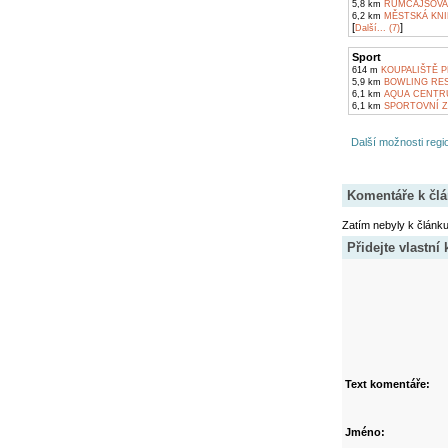
5,8 km
RUMCAJSOVA 
6,2 km
MĚSTSKÁ KNI
[
]
Další... (7)
Sport
614 m
KOUPALIŠTĚ P
5,9 km
BOWLING RES
6,1 km
AQUA CENTRU
6,1 km
SPORTOVNÍ ZA
Další možnosti regio
Komentáře k čl
Zatím nebyly k článk
Přidejte vlastní
Text komentáře:
Jméno: