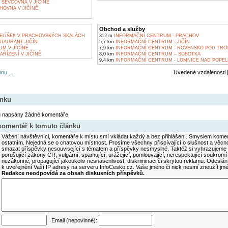
ŠEVCOVNA V JIČÍNĚ
HOVNA V JIČÍNĚ
Obchod a služby
ELÍŠEK V PRACHOVSKÝCH SKALÁCH
312 m
INFORMAČNÍ CENTRUM - PRACHOV
TAURANT JIČÍN
5,7 km
INFORMAČNÍ CENTRUM - JIČÍN
M V JIČÍNĚ
7,9 km
INFORMAČNÍ CENTRUM - ROVENSKO POD TRO
ŘÍZENÍ V JIČÍNĚ
8,0 km
INFORMAČNÍ CENTRUM – SOBOTKA
9,4 km
INFORMAČNÍ CENTRUM - LOMNICE NAD POPE
nu ...
Uvedené vzdálenosti 
ánku
u napsány žádné komentáře.
 komentář k tomuto článku
Vážení návštěvníci, komentáře k místu smí vkládat každý a bez přihlášení. Smyslem koment
ostatním. Nejedná se o chatovou místnost. Prosíme všechny přispívající o slušnost a věcn
smazat příspěvky nesouvisející s tématem a příspěvky nesmyslné. Taktéž si vyhrazujeme 
porušující zákony ČR, vulgární, spamující, urážející, pomlouvající, nerespektující soukromí
nezákonné, propagující jakoukoliv nesnášenlivost, diskriminaci či skrytou reklamu. Odesl
k uveřejnění Vaší IP adresy na serveru InfoCesko.cz. Vaše jméno či nick nesmí zneužít j
Redakce neodpovídá za obsah diskusních příspěvků.
Email (nepovinné):