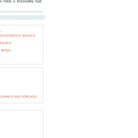
í rokle u křižovatky nad
H
PRACHOVSKÝCH SKALÁCH
SKALÁCH
 BRADA
 LOMNICE NAD POPELKOU