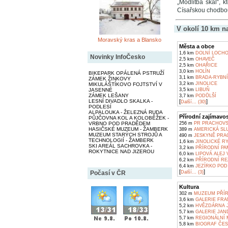
„Modlitba skal“, 
Císařskou chodbo
V okolí 10 km n
Moravský kras a Blansko
Města a obce
1,6 km
DOLNÍ LOCH
Novinky InfoČesko
2,5 km
OHAVEČ
2,5 km
OHAŘICE
3,0 km
HOLÍN
BIKEPARK OPÁLENÁ PSTRUŽÍ
3,1 km
BRADA-RYBN
ZÁMEK ŽINKOVY
3,2 km
JINOLICE
MIKULÁŠTÍKOVO FOJTSTVÍ V
JASENNÉ
3,5 km
LIBUŇ
ZÁMEK LEŠANY
3,7 km
PODŮLŠÍ
LESNÍ DIVADLO SKALKA -
[
]
Další... (30)
PODLESÍ
ALPALOUKA - ŽELEZNÁ RUDA
Přírodní zajímavos
PŮJČOVNA KOL A KOLOBĚŽEK -
VRBNO POD PRADĚDEM
256 m
PR PRACHOVS
HASIČSKÉ MUZEUM - ŽAMBERK
389 m
AMERICKÁ SL
MUZEUM STARÝCH STROJŮ A
490 m
JESKYNĚ PRA
TECHNOLOGIÍ - ŽAMBERK
1,6 km
JINOLICKÉ RY
SKI AREÁL SACHROVKA -
3,2 km
PŘÍRODNÍ PA
ROKYTNICE NAD JIZEROU
6,0 km
LIPOVÁ ALEJ 
6,2 km
PŘÍRODNÍ RE
6,4 km
JEZÍRKO POD
[
]
Počasí v ČR
Další... (3)
Kultura
302 m
MUZEUM PŘÍR
3,6 km
GALERIE FRAN
5,2 km
HVĚZDÁRNA J
5,7 km
GALERIE JAND
5,7 km
REGIONÁLNÍ M
5,8 km
BIOGRAF ČESK