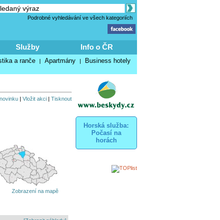
Podrobné vyhledávání ve všech kategoriích
Služby
Info o ČR
stika a ranče
Apartmány
Business hotely
|
|
 novinku
|
Vložit akci
|
Tisknout
Horská služba:
Počasí na
horách
Zobrazení na mapě