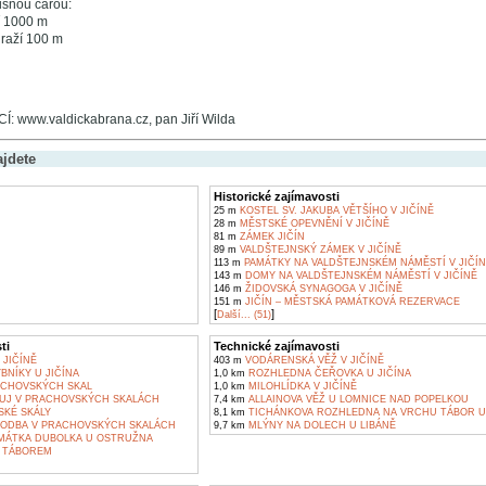
ušnou čarou:
í 1000 m
raží 100 m
 www.valdickabrana.cz, pan Jiří Wilda
ajdete
Historické zajímavosti
25 m
KOSTEL SV. JAKUBA VĚTŠÍHO V JIČÍNĚ
28 m
MĚSTSKÉ OPEVNĚNÍ V JIČÍNĚ
81 m
ZÁMEK JIČÍN
89 m
VALDŠTEJNSKÝ ZÁMEK V JIČÍNĚ
113 m
PAMÁTKY NA VALDŠTEJNSKÉM NÁMĚSTÍ V JIČÍN
143 m
DOMY NA VALDŠTEJNSKÉM NÁMĚSTÍ V JIČÍNĚ
146 m
ŽIDOVSKÁ SYNAGOGA V JIČÍNĚ
151 m
JIČÍN – MĚSTSKÁ PAMÁTKOVÁ REZERVACE
[
]
Další... (51)
ti
Technické zajímavosti
 JIČÍNĚ
403 m
VODÁRENSKÁ VĚŽ V JIČÍNĚ
BNÍKY U JIČÍNA
1,0 km
ROZHLEDNA ČEŘOVKA U JIČÍNA
CHOVSKÝCH SKAL
1,0 km
MILOHLÍDKA V JIČÍNĚ
UJ V PRACHOVSKÝCH SKALÁCH
7,4 km
ALLAINOVA VĚŽ U LOMNICE NAD POPELKOU
KÉ SKÁLY
8,1 km
TICHÁNKOVA ROZHLEDNA NA VRCHU TÁBOR U
ODBA V PRACHOVSKÝCH SKALÁCH
9,7 km
MLÝNY NA DOLECH U LIBÁNĚ
MÁTKA DUBOLKA U OSTRUŽNA
 TÁBOREM