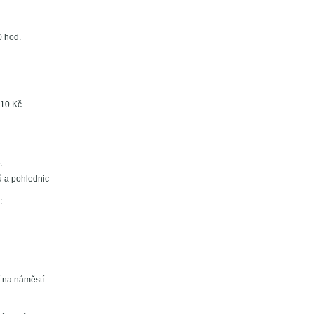
0 hod.
 10 Kč
:
ů a pohlednic
:
 na náměstí.