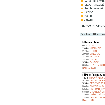
Vzdálenost vzd
Vlakem: nádraž
Autobusem: nád
Pěšky:
Na kole:
Autem:
ZDROJ INFORMACÍ:
V okolí 10 km n
Města a obce
83 m
JIČÍN
2,0 km
KBELNICE
2,7 km
HOLÍN
2,9 km
BŘEZINA
3,1 km
VALDICE
3,4 km
DÍLCE
3,5 km
OHAVEČ
3,6 km
STARÉ MÍSTO
[
]
Další... (31)
Přírodní zajímavos
752 m
LIPOVÁ ALEJ V
5,1 km
JINOLICKÉ RY
5,3 km
JESKYNĚ PRA
5,4 km
AMERICKÁ SL
5,5 km
PR PRACHOVS
5,8 km
CÍSAŘSKÁ CH
7,5 km
PŘÍRODNÍ PA
7,8 km
JEZÍRKO POD
[
]
Další... (1)