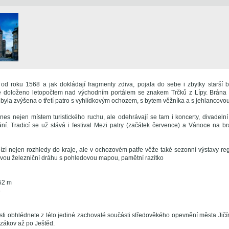
od roku 1568 a jak dokládají fragmenty zdiva, pojala do sebe i zbytky starší br
e doloženo letopočtem nad východním portálem se znakem Trčků z Lípy. Brána n
byla zvýšena o třetí patro s vyhlídkovým ochozem, s bytem věžníka a s jehlancovo
es nejen místem turistického ruchu, ale odehrávají se tam i koncerty, divadelní 
ní. Tradicí se už stává i festival Mezi patry (začátek července) a Vánoce na b
zí nejen rozhledy do kraje, ale v ochozovém patře věže také sezonní výstavy regi
kovou železniční dráhu s pohledovou mapou, pamětní razítko
52 m
6
osti obhlédnete z této jediné zachovalé součásti středověkého opevnění města Jičín
zákov až po Ještěd.