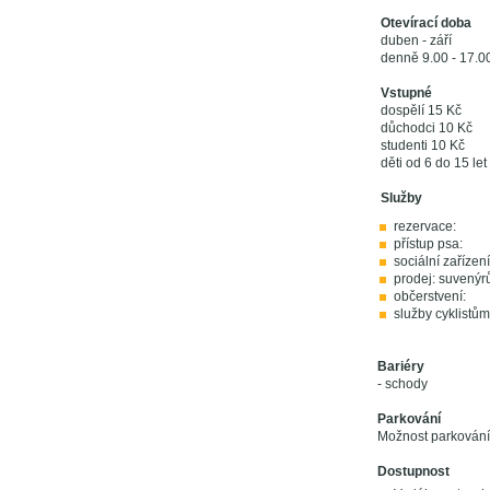
Otevírací doba
duben - září
denně 9.00 - 17.0
Vstupné
dospělí 15 Kč
důchodci 10 Kč
studenti 10 Kč
děti od 6 do 15 let
Služby
rezervace:
přístup psa:
sociální zařízení
prodej: suvenýr
občerstvení:
služby cyklistům
Bariéry
- schody
Parkování
Možnost parkování
Dostupnost