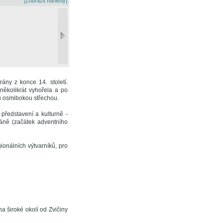
[Zobrazit náhledy]
ány z konce 14. století.
ěkolikrát vyhořela a po
u osmibokou střechou.
představení a kulturně -
ráně (začátek adventního
onálních výtvarníků, pro
a široké okolí od Zvičiny