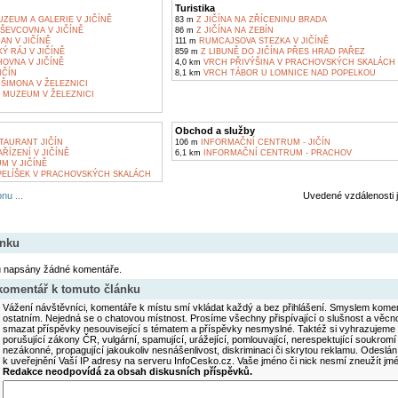
Turistika
ZEUM A GALERIE V JIČÍNĚ
83 m
Z JIČÍNA NA ZŘÍCENINU BRADA
EVCOVNA V JIČÍNĚ
86 m
Z JIČÍNA NA ZEBÍN
AN V JIČÍNĚ
111 m
RUMCAJSOVA STEZKA V JIČÍNĚ
Ý RÁJ V JIČÍNĚ
859 m
Z LIBUNĚ DO JIČÍNA PŘES HRAD PAŘEZ
OVNA V JIČÍNĚ
4,0 km
VRCH PŘIVÝŠINA V PRACHOVSKÝCH SKALÁCH
IČÍN
8,1 km
VRCH TÁBOR U LOMNICE NAD POPELKOU
 ŠIMONA V ŽELEZNICI
 MUZEUM V ŽELEZNICI
Obchod a služby
AURANT JIČÍN
106 m
INFORMAČNÍ CENTRUM - JIČÍN
ŘÍZENÍ V JIČÍNĚ
6,1 km
INFORMAČNÍ CENTRUM - PRACHOV
 V JIČÍNĚ
PELÍŠEK V PRACHOVSKÝCH SKALÁCH
nu ...
Uvedené vzdálenosti 
ánku
u napsány žádné komentáře.
 komentář k tomuto článku
Vážení návštěvníci, komentáře k místu smí vkládat každý a bez přihlášení. Smyslem koment
ostatním. Nejedná se o chatovou místnost. Prosíme všechny přispívající o slušnost a věcn
smazat příspěvky nesouvisející s tématem a příspěvky nesmyslné. Taktéž si vyhrazujeme 
porušující zákony ČR, vulgární, spamující, urážející, pomlouvající, nerespektující soukromí
nezákonné, propagující jakoukoliv nesnášenlivost, diskriminaci či skrytou reklamu. Odesl
k uveřejnění Vaší IP adresy na serveru InfoCesko.cz. Vaše jméno či nick nesmí zneužít j
Redakce neodpovídá za obsah diskusních příspěvků.