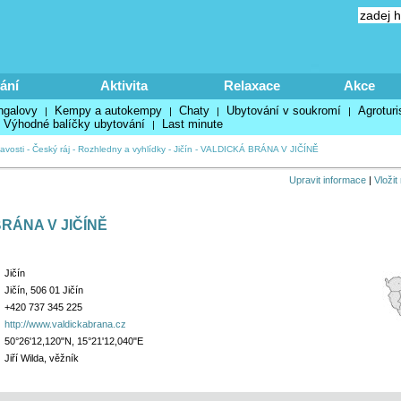
ání
Aktivita
Relaxace
Akce
ngalovy
Kempy a autokempy
Chaty
Ubytování v soukromí
Agroturi
|
|
|
|
Výhodné balíčky ubytování
Last minute
|
avosti
-
Český ráj
-
Rozhledny a vyhlídky
-
Jičín
-
VALDICKÁ BRÁNA V JIČÍNĚ
Upravit informace
|
Vložit
RÁNA V JIČÍNĚ
Jičín
Jičín, 506 01 Jičín
+420 737 345 225
http://www.valdickabrana.cz
50°26'12,120"N, 15°21'12,040"E
Jiří Wilda, věžník