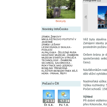
Fotografie (1)
Beskydy
Novinky InfoČesko
ZÁMEK ŽINKOVY
Věž byla stavěna 
MIKULÁŠTÍKOVO FOJTSTVÍ V
JASENNÉ
Zahájení stavby j
ZÁMEK LEŠANY
posledním požáru 
LESNÍ DIVADLO SKALKA -
PODLESÍ
ALPALOUKA - ŽELEZNÁ RUDA
Ovšem brána je dn
HASIČSKÉ MUZEUM - ŽAMBERK
MUZEUM STARÝCH STROJŮ A
společenská setká
TECHNOLOGIÍ - ŽAMBERK
času).
SKI AREÁL SACHROVKA -
ROKYTNICE NAD JIZEROU
BOWLING TŘEMOŠNÁ
Návštěvníkům nabí
KLÁŠTER BENEDIKTÍNEK BÍLÁ
HORA - PRAHA, ŘEPY
děti věžní vyhlíd
Nadmořská výška:
Počasí v ČR
Výška rozhledny: 
Počet schodů: 15
Výhled
Při dobré viditeln
přes Krkonoše, Ko