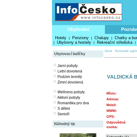
Ubytování
Poznáv
Hotely
Penziony
Chalupy
Chatky a bu
|
|
|
Ubytovny a hostely
Rekreační střediska
|
|
|
Úvod
-
Technické zajím
Ubytovací balíčky
Jarní pobyty
Letní dovolená
VALDICKÁ B
Podzim levněji
Zimní dovolená
Wellness pobyty
Místo:
Aktivní pobyty
Adresa:
Romantika pro dva
Mobil:
S dětmi
WWW:
Senioři
GPS:
Odpovědná
Náhodný tip
osoba: