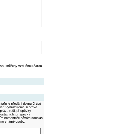
jsou měřeny vzdušnou čarou.
ářů je předání dojmu či tipů
ost. Vyhrazujeme si právo
právo rušit příspěvky
 ostatních, příspěvky
áním komentáře dáváte souhlas
méno známé osoby.