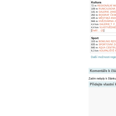
Kultura
72 m
REGIONÁLNÍ MU
109 m
RUMCAJSOVA Š
141 m
GALERIE JAND
262 m
BIOGRAF ČESK
435 m
MĚSTSKÁ KNIH
944 m
HVĚZDÁRNA J
4,4 km
GALERIE T. F.
4,4 km
VLASTIVĚDNÉ
[
]
Další... (2)
Sport
103 m
BOWLING REST
835 m
SPORTOVNÍ ZA
840 m
AQUA CENTRUM
6,3 km
KOUPALIŠTĚ 
Další možnosti regio
Komentáře k čl
Zatím nebyly k článk
Přidejte vlastní