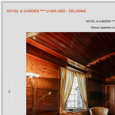
HOTEL & GARDEN **** U HOLUBŮ - ČELADNÁ
HOTEL & GARDEN ***
History apartma (z