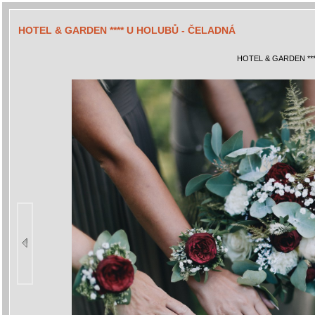
HOTEL & GARDEN **** U HOLUBŮ - ČELADNÁ
HOTEL & GARDEN **