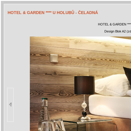
HOTEL & GARDEN **** U HOLUBŮ - ČELADNÁ
HOTEL & GARDEN ***
Design Blok A2 (zd