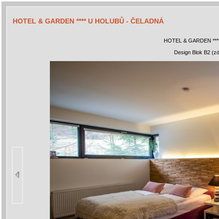
HOTEL & GARDEN **** U HOLUBŮ - ČELADNÁ
HOTEL & GARDEN ***
Design Blok B2 (zd