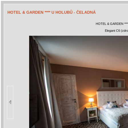
HOTEL & GARDEN **** U HOLUBŮ - ČELADNÁ
HOTEL & GARDEN ***
Elegant C6 (zdro