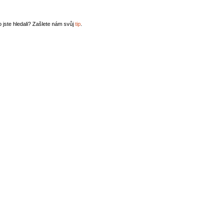
o jste hledali? Zašlete nám svůj
tip
.