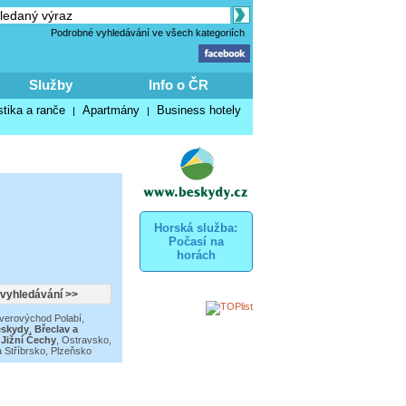
Podrobné vyhledávání ve všech kategoriích
Služby
Info o ČR
stika a ranče
Apartmány
Business hotely
|
|
Horská služba:
Počasí na
horách
verovýchod Polabí
,
skydy
,
Břeclav a
,
Jižní Čechy
,
Ostravsko,
 Stříbrsko
,
Plzeňsko