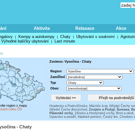
ání
Aktivita
Relaxace
Akce
ngalovy
Kempy a autokempy
Chaty
Ubytování v soukromí
Agroturi
|
|
|
|
Výhodné balíčky ubytování
Last minute
|
ty
Zvoleno: Vysočina - Chaty
Region
Zaměření
Typ
Obec
volte region z mapy
Hradecko a Podzvičínsko
,
Máchův kraj
,
Střední Čechy se
brazit celou ČR
Střední Čechy jihovýchod
,
Znojmo a Podyjí
,
Šumava
,
Be
Pálavské vrchy
,
Zlínsko a Hostýnské vrchy
,
Brno a okolí
Opavsko a poodří
,
Kladské pomezí
,
Český les, Chodsko a
ysočina - Chaty