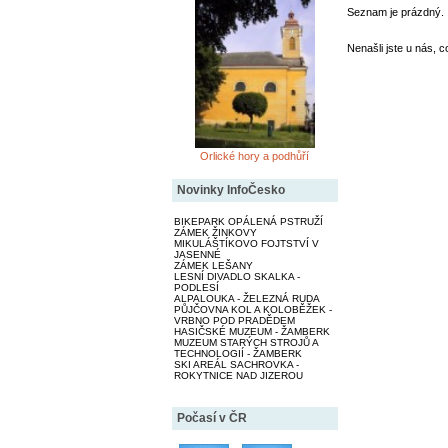
Seznam je prázdný.
Nenašli jste u nás, c
Orlické hory a podhůří
Novinky InfoČesko
BIKEPARK OPÁLENÁ PSTRUŽÍ
ZÁMEK ŽINKOVY
MIKULÁŠTÍKOVO FOJTSTVÍ V
JASENNÉ
ZÁMEK LEŠANY
LESNÍ DIVADLO SKALKA -
PODLESÍ
ALPALOUKA - ŽELEZNÁ RUDA
PŮJČOVNA KOL A KOLOBĚŽEK -
VRBNO POD PRADĚDEM
HASIČSKÉ MUZEUM - ŽAMBERK
MUZEUM STARÝCH STROJŮ A
TECHNOLOGIÍ - ŽAMBERK
SKI AREÁL SACHROVKA -
ROKYTNICE NAD JIZEROU
Počasí v ČR