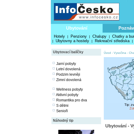
Ubytování
Poznáv
Hotely
Penziony
Chalupy
Chatky a bu
|
|
|
Ubytovny a hostely
Rekreační střediska
|
|
|
Ubytovací balíčky
Úvod
-
Vysočina
-
Cha
Jarní pobyty
Letní dovolená
Podzim levněji
Zimní dovolená
Wellness pobyty
Aktivní pobyty
Romantika pro dva
Tip: z
S dětmi
Zo
Senioři
Náhodný tip
Ubytování - V