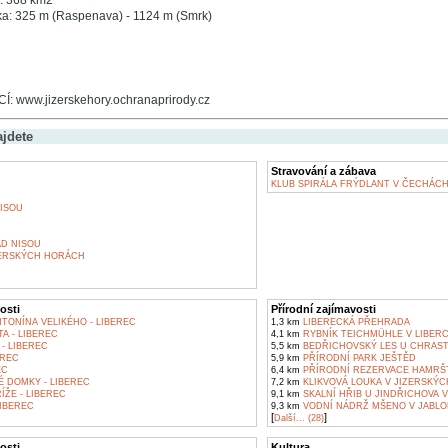
: 368 km2
a: 325 m (Raspenava) - 1124 m (Smrk)
 www.jizerskehory.ochranaprirody.cz
ajdete
Stravování a zábava
KLUB SPIRÁLA FRÝDLANT V ČECHÁC
ISOU
D NISOU
ZERSKÝCH HORÁCH
osti
Přírodní zajímavosti
TONÍNA VELIKÉHO - LIBEREC
1,3 km
LIBERECKÁ PŘEHRADA
A - LIBEREC
4,1 km
RYBNÍK TEICHMÜHLE V LIBERC
- LIBEREC
5,5 km
BEDŘICHOVSKÝ LES U CHRAST
EREC
5,9 km
PŘÍRODNÍ PARK JEŠTĚD
EC
6,4 km
PŘÍRODNÍ REZERVACE HAMRŠ
 DOMKY - LIBEREC
7,2 km
KLIKVOVÁ LOUKA V JIZERSKÝ
ÍŽE - LIBEREC
9,1 km
SKALNÍ HŘIB U JINDŘICHOVA 
IBEREC
9,3 km
VODNÍ NÁDRŽ MŠENO V JABLO
[
]
Další... (28)
osti
Kultura