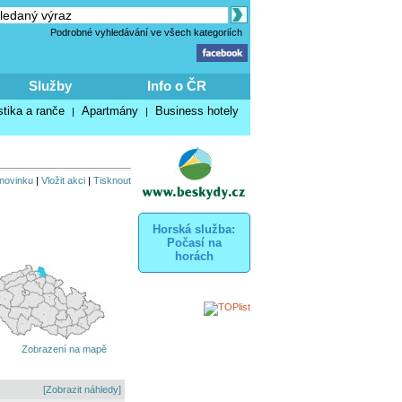
Podrobné vyhledávání ve všech kategoriích
Služby
Info o ČR
stika a ranče
Apartmány
Business hotely
|
|
 novinku
|
Vložit akci
|
Tisknout
Horská služba:
Počasí na
horách
Zobrazení na mapě
[Zobrazit náhledy]