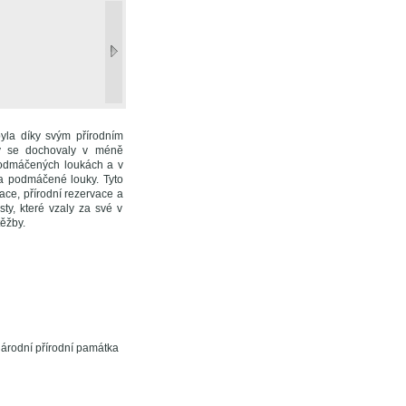
byla díky svým přírodním
ny se dochovaly v méně
 podmáčených loukách a v
a podmáčené louky. Tyto
ace, přírodní rezervace a
ty, které vzaly za své v
ěžby.
Národní přírodní památka