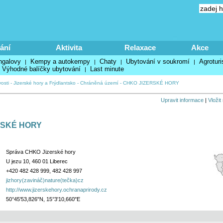
ání
Aktivita
Relaxace
Akce
ngalovy
Kempy a autokempy
Chaty
Ubytování v soukromí
Agroturi
|
|
|
|
Výhodné balíčky ubytování
Last minute
|
osti
-
Jizerské hory a Frýdlantsko
-
Chráněná území
-
CHKO JIZERSKÉ HORY
Upravit informace
|
Vložit
RSKÉ HORY
Správa CHKO Jizerské hory
U jezu 10, 460 01 Liberec
+420 482 428 999, 482 428 997
jizhory(zavináč)nature(tečka)cz
http://www.jizerskehory.ochranaprirody.cz
50°45'53,826"N, 15°3'10,660"E