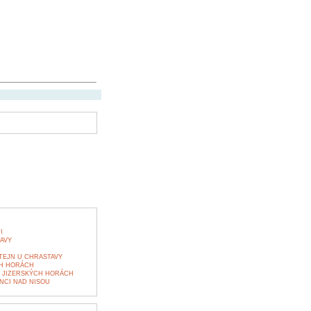
H
I
AVY
TEJN U CHRASTAVY
CH HORÁCH
V JIZERSKÝCH HORÁCH
NCI NAD NISOU