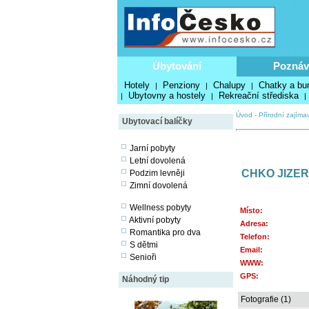
Ubytování
Poznáv
Hotely
Penziony
Chalupy
Chatky a bu
|
|
|
Ubytovny a hostely
Rekreační střediska
|
|
|
Úvod
-
Přírodní zajímav
Ubytovací balíčky
Jarní pobyty
Letní dovolená
CHKO JIZE
Podzim levněji
Zimní dovolená
Wellness pobyty
Místo:
Aktivní pobyty
Adresa:
Romantika pro dva
Telefon:
S dětmi
Email:
Senioři
WWW:
GPS:
Náhodný tip
Fotografie (1)