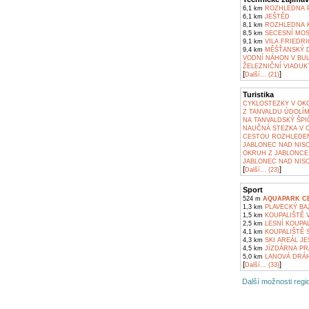
6,1 km
ROZHLEDNA P
6,1 km
JEŠTĚD
8,1 km
ROZHLEDNA K
8,5 km
SECESNÍ MOS
9,1 km
VILA FRIEDR
9,4 km
MĚŠŤANSKÝ DŮ
VODNÍ NÁHON V BU
ŽELEZNIČNÍ VIADU
[
]
Další... (21)
Turistika
CYKLOSTEZKY V OKO
Z TANVALDU ÚDOLÍ
NA TANVALDSKÝ ŠPI
NAUČNÁ STEZKA V 
CESTOU ROZHLEDE
JABLONEC NAD NISO
OKRUH Z JABLONCE
JABLONEC NAD NISO
[
]
Další... (23)
Sport
524 m
AQUAPARK CE
1,3 km
PLAVECKÝ BAZ
1,5 km
KOUPALIŠTĚ V
2,5 km
LESNÍ KOUPAL
4,1 km
KOUPALIŠTĚ S
4,3 km
SKI AREÁL JE
4,5 km
JÍZDÁRNA PR
5,0 km
LANOVÁ DRÁH
[
]
Další... (33)
Další možnosti regio