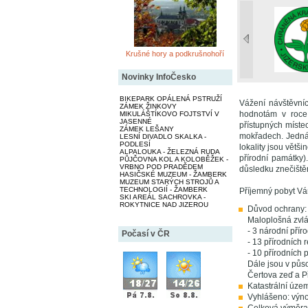
Krušné hory a podkrušnohoří
Novinky InfoČesko
BIKEPARK OPÁLENÁ PSTRUŽÍ
Vážení návštěvníc
ZÁMEK ŽINKOVY
hodnotám v roce 
MIKULÁŠTÍKOVO FOJTSTVÍ V
JASENNÉ
přístupných míste
ZÁMEK LEŠANY
mokřadech. Jedná 
LESNÍ DIVADLO SKALKA -
PODLESÍ
lokality jsou větš
ALPALOUKA - ŽELEZNÁ RUDA
přírodní památky)
PŮJČOVNA KOL A KOLOBĚŽEK -
VRBNO POD PRADĚDEM
důsledku znečištěn
HASIČSKÉ MUZEUM - ŽAMBERK
MUZEUM STARÝCH STROJŮ A
TECHNOLOGIÍ - ŽAMBERK
Příjemný pobyt Vá
SKI AREÁL SACHROVKA -
ROKYTNICE NAD JIZEROU
Důvod ochrany:
Maloplošná zvl
- 3 národní přír
Počasí v ČR
- 13 přírodních 
- 10 přírodních
Dále jsou v půs
Čertova zeď a P
Katastrální územ
Vyhlášeno: výn