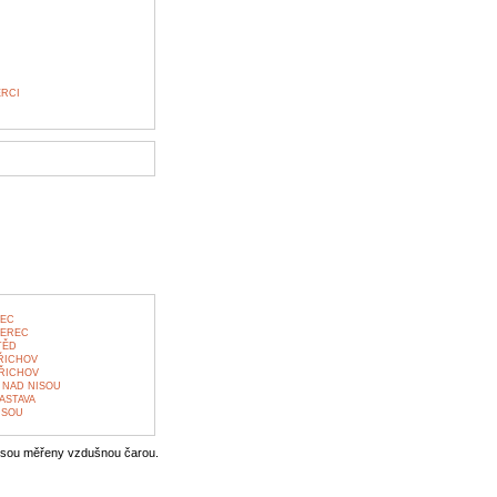
RCI
REC
BEREC
TĚD
ŘICHOV
ŘICHOV
 NAD NISOU
ASTAVA
ISOU
jsou měřeny vzdušnou čarou.