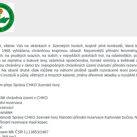
i, vítáme Vás na stránkách o Jizerských horách, krajině plné kontrastů, která 
1968 vyhlášena chráněnou krajinnou oblastí. Nejcennější přírodní fenomé
ch, na prudkých svazích, na sutích, v nejvyšších polohách hor, na rašeliništích,
se zejména o bukové lesy, rašelinná společenstva, horské smrčiny a květnaté 
inou chráněny v rámci tzv. maloplošných chráněných území (národní přírodní rezerv
. Na straně druhé však můžete na náhorní plošině spatřit rozvrácené lesní poros
í ovzduší a půdy, větrných a hmyzích kalamit, změny dřevinné skladby a rozsáhlé t
m přeje Správa CHKO Jizerské hory.
áště chráněná území v CHKO:
odní rezervace
rezervací
 památek
obnosti Správy CHKO Jizerské hory Národní přírodní rezervace Karlovské bučiny, 
řírodní rezervace Hadí kopec.
í:
osem MK ČSR č.j.13853/1967