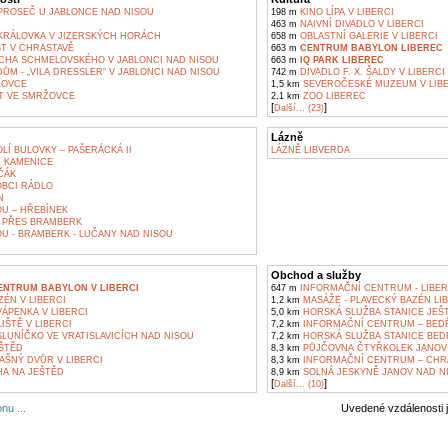
ROSEČ U JABLONCE NAD NISOU
198 m
KINO LÍPA V LIBERCI
463 m
NAIVNÍ DIVADLO V LIBERCI
RÁLOVKA V JIZERSKÝCH HORÁCH
658 m
OBLASTNÍ GALERIE V LIBERCI
T V CHRASTAVĚ
663 m
CENTRUM BABYLON LIBEREC
ICHA SCHMELOVSKÉHO V JABLONCI NAD NISOU
663 m
IQ PARK LIBEREC
M - „VILA DRESSLER“ V JABLONCI NAD NISOU
742 m
DIVADLO F. X. ŠALDY V LIBERCI
LOVCE
1,5 km
SEVEROČESKÉ MUZEUM V LIBE
KT VE SMRŽOVCE
2,1 km
ZOO LIBEREC
[
]
Další... (23)
Lázně
LÍ BULOVKY – PAŠERÁCKÁ II
LÁZNĚ LIBVERDA
M KAMENICE
ČÁK
OBCI RÁDLO
N
U – HŘEBÍNEK
 PŘES BRAMBERK
U - BRAMBERK - LUČANY NAD NISOU
Obchod a služby
NTRUM BABYLON V LIBERCI
647 m
INFORMAČNÍ CENTRUM - LIBE
ÉN V LIBERCI
1,2 km
MASÁŽE - PLAVECKÝ BAZÉN LI
ÁPENKA V LIBERCI
5,0 km
HORSKÁ SLUŽBA STANICE JEŠ
IŠTĚ V LIBERCI
7,2 km
INFORMAČNÍ CENTRUM – BED
LUNÍČKO VE VRATISLAVICÍCH NAD NISOU
7,2 km
HORSKÁ SLUŽBA STANICE BED
ŠTĚD
8,3 km
PŮJČOVNA ČTYŘKOLEK JANOV
AŠNÝ DVŮR V LIBERCI
8,3 km
INFORMAČNÍ CENTRUM – CHR
A NA JEŠTĚD
8,9 km
SOLNÁ JESKYNĚ JANOV NAD N
[
]
Další... (10)
nu ...
Uvedené vzdálenosti 