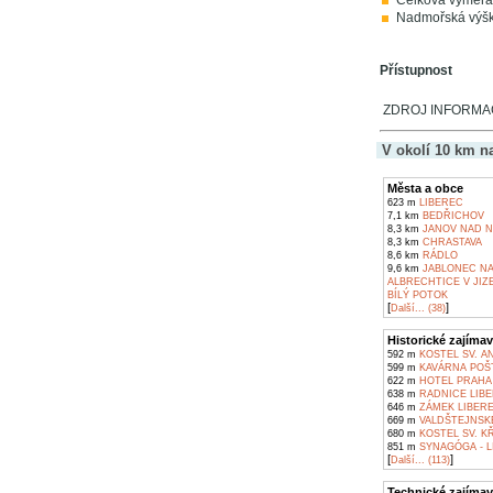
Celková výměra
Nadmořská výšk
Přístupnost
ZDROJ INFORMACÍ:
V okolí 10 km n
Města a obce
623 m
LIBEREC
7,1 km
BEDŘICHOV
8,3 km
JANOV NAD N
8,3 km
CHRASTAVA
8,6 km
RÁDLO
9,6 km
JABLONEC NA
ALBRECHTICE V JI
BÍLÝ POTOK
[
]
Další... (38)
Historické zajímav
592 m
KOSTEL SV. AN
599 m
KAVÁRNA POŠT
622 m
HOTEL PRAHA 
638 m
RADNICE LIB
646 m
ZÁMEK LIBER
669 m
VALDŠTEJNSKÉ
680 m
KOSTEL SV. KŘ
851 m
SYNAGÓGA - L
[
]
Další... (113)
Technické zajímav