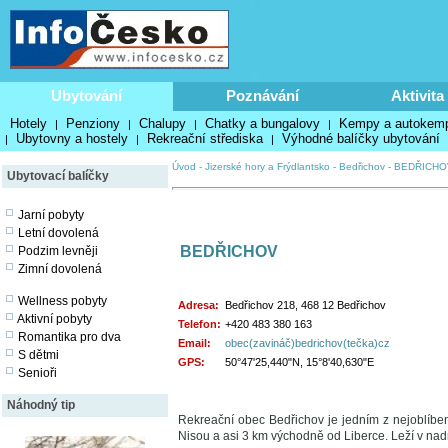
Ubytování
Poznávání
Aktivita
Hotely
Penziony
Chalupy
Chatky a bungalovy
Kempy a autokem
|
|
|
|
Ubytovny a hostely
Rekreační střediska
Výhodné balíčky ubytování
|
|
|
Úvod
-
Jizerské hory a Frýdlantsko
-
Bedřichov
-
BEDŘICHO
Ubytovací balíčky
Jarní pobyty
Letní dovolená
BEDŘICHOV
Podzim levněji
Zimní dovolená
Wellness pobyty
Adresa:
Bedřichov 218, 468 12 Bedřichov
Aktivní pobyty
Telefon:
+420 483 380 163
Romantika pro dva
Email:
obec(zavináč)bedrichov(tečka)cz
S dětmi
GPS:
50°47'25,440"N, 15°8'40,630"E
Senioři
Náhodný tip
Rekreační obec Bedřichov je jedním z nejoblíbe
Nisou a asi 3 km východně od Liberce. Leží v nad