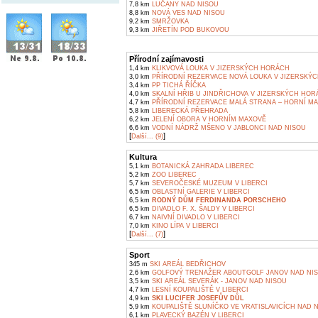
7,8 km
LUČANY NAD NISOU
8,8 km
NOVÁ VES NAD NISOU
9,2 km
SMRŽOVKA
9,3 km
JIŘETÍN POD BUKOVOU
Přírodní zajímavosti
1,4 km
KLIKVOVÁ LOUKA V JIZERSKÝCH HORÁCH
3,0 km
PŘÍRODNÍ REZERVACE NOVÁ LOUKA V JIZERSKÝ
3,4 km
PP TICHÁ ŘÍČKA
4,0 km
SKALNÍ HŘIB U JINDŘICHOVA V JIZERSKÝCH HO
4,7 km
PŘÍRODNÍ REZERVACE MALÁ STRANA – HORNÍ M
5,8 km
LIBERECKÁ PŘEHRADA
6,2 km
JELENÍ OBORA V HORNÍM MAXOVĚ
6,6 km
VODNÍ NÁDRŽ MŠENO V JABLONCI NAD NISOU
[
]
Další... (9)
Kultura
5,1 km
BOTANICKÁ ZAHRADA LIBEREC
5,2 km
ZOO LIBEREC
5,7 km
SEVEROČESKÉ MUZEUM V LIBERCI
6,5 km
OBLASTNÍ GALERIE V LIBERCI
6,5 km
RODNÝ DŮM FERDINANDA PORSCHEHO
6,5 km
DIVADLO F. X. ŠALDY V LIBERCI
6,7 km
NAIVNÍ DIVADLO V LIBERCI
7,0 km
KINO LÍPA V LIBERCI
[
]
Další... (7)
Sport
345 m
SKI AREÁL BEDŘICHOV
2,6 km
GOLFOVÝ TRENAŽER ABOUTGOLF JANOV NAD NI
3,5 km
SKI AREÁL SEVERÁK - JANOV NAD NISOU
4,7 km
LESNÍ KOUPALIŠTĚ V LIBERCI
4,9 km
SKI LUCIFER JOSEFŮV DŮL
5,9 km
KOUPALIŠTĚ SLUNÍČKO VE VRATISLAVICÍCH NAD 
6,1 km
PLAVECKÝ BAZÉN V LIBERCI