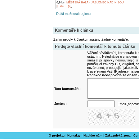
6,9 km
MĚSTSKÁ HALA - JABLONEC NAD NISOU
[
]
Další... (9)
Další možnosti regionu ...
Komentáře k článku
Zatím nebyly k článku napsány žádné komentáře.
Přidejte vlastní komentář k tomuto článku
Vážení návštěvníci, komentáře k m
ostatním. Nejedná se o chatovou m
smazat příspěvky nesouvisející s
porušující zákony ČR, vulgární, sp
nezákonné, propagující jakoukoliv
k uveřejnění Vaší IP adresy na s
Redakce neodpovídá za obsah d
Text komentáře:
Jméno:
Email (nepovi
O projektu
|
Kontakty
|
Napište nám
|
Zákaznická zóna
|
Cen