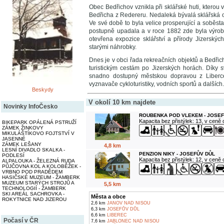
Obec Bedřichov vznikla při sklářské huti, kterou
Bedřicha z Redereru. Nedaleká bývalá sklářská
Ve své době to byla velice prosperující a soběs
postupně upadala a v roce 1882 zde byla výrob
otevřena expozice sklářství a přírody Jizerskýc
starými náhrobky.
Dnes je v obci řada rekreačních objektů a Bedři
turistickým cestám po Jizerských horách. Díky 
snadno dostupný městskou dopravou z Liberce
vyznavače cykloturistiky, vodních sportů a dalších.
Beskydy
V okolí 10 km najdete
Novinky InfoČesko
ROUBENKA POD VLEKEM - JOSEF
Kapacita bez přistýlek: 13, v ceně
BIKEPARK OPÁLENÁ PSTRUŽÍ
ZÁMEK ŽINKOVY
MIKULÁŠTÍKOVO FOJTSTVÍ V
JASENNÉ
ZÁMEK LEŠANY
4,8 km
LESNÍ DIVADLO SKALKA -
PENZION NIKY - JOSEFŮV DŮL
PODLESÍ
Kapacita bez přistýlek: 12, v ceně
ALPALOUKA - ŽELEZNÁ RUDA
PŮJČOVNA KOL A KOLOBĚŽEK -
VRBNO POD PRADĚDEM
HASIČSKÉ MUZEUM - ŽAMBERK
MUZEUM STARÝCH STROJŮ A
5,5 km
TECHNOLOGIÍ - ŽAMBERK
SKI AREÁL SACHROVKA -
Města a obce
ROKYTNICE NAD JIZEROU
2,6 km
JANOV NAD NISOU
6,3 km
JOSEFŮV DŮL
6,6 km
LIBEREC
Počasí v ČR
7,6 km
JABLONEC NAD NISOU