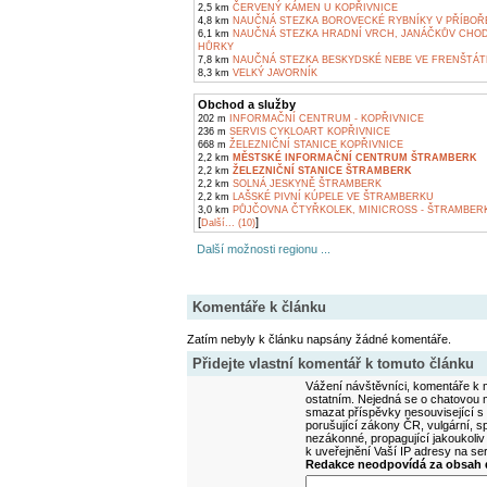
2,5 km
ČERVENÝ KÁMEN U KOPŘIVNICE
4,8 km
NAUČNÁ STEZKA BOROVECKÉ RYBNÍKY V PŘÍBOŘ
6,1 km
NAUČNÁ STEZKA HRADNÍ VRCH, JANÁČKŮV CHOD
HŮRKY
7,8 km
NAUČNÁ STEZKA BESKYDSKÉ NEBE VE FRENŠTÁ
8,3 km
VELKÝ JAVORNÍK
Obchod a služby
202 m
INFORMAČNÍ CENTRUM - KOPŘIVNICE
236 m
SERVIS CYKLOART KOPŘIVNICE
668 m
ŽELEZNIČNÍ STANICE KOPŘIVNICE
2,2 km
MĚSTSKÉ INFORMAČNÍ CENTRUM ŠTRAMBERK
2,2 km
ŽELEZNIČNÍ STANICE ŠTRAMBERK
2,2 km
SOLNÁ JESKYNĚ ŠTRAMBERK
2,2 km
LAŠSKÉ PIVNÍ KÚPELE VE ŠTRAMBERKU
3,0 km
PŮJČOVNA ČTYŘKOLEK, MINICROSS - ŠTRAMBER
[
]
Další... (10)
Další možnosti regionu ...
Komentáře k článku
Zatím nebyly k článku napsány žádné komentáře.
Přidejte vlastní komentář k tomuto článku
Vážení návštěvníci, komentáře k m
ostatním. Nejedná se o chatovou m
smazat příspěvky nesouvisející s
porušující zákony ČR, vulgární, sp
nezákonné, propagující jakoukoliv
k uveřejnění Vaší IP adresy na s
Redakce neodpovídá za obsah d