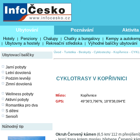
Ubytování
Poznávání
Aktivita
Hotely
Penziony
Chalupy
Chatky a bungalovy
Kempy a autokem
|
|
|
|
Ubytovny a hostely
Rekreační střediska
Výhodné balíčky ubytování
|
|
|
Úvod
-
Turistika
-
Beskydy
-
Cyklostezky
-
Kopřivnice
-
CYKL
Ubytovací balíčky
Jarní pobyty
Letní dovolená
CYKLOTRASY V KOPŘIVNICI
Podzim levněji
Zimní dovolená
Wellness pobyty
Místo:
Kopřivnice
Aktivní pobyty
GPS:
49°36'3,796"N, 18°8'38,094"E
Romantika pro dva
S dětmi
Senioři
Náhodný tip
Okruh Červený kámen
(6,5 km/ 112 m převýšení
- lesní trasa kolem masívu hřebene Červený kám