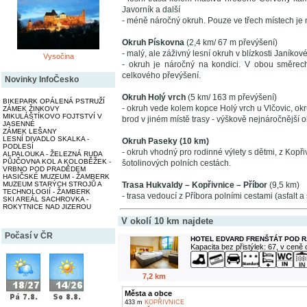
Javorník a další
- méně náročný okruh. Pouze ve třech místech je 
Okruh Pískovna
(2,4 km/ 67 m převýšení)
- malý, ale záživný lesní okruh v blízkosti Janí
Vysočina
- okruh je náročný na kondici. V obou směre
celkového převýšení.
Novinky InfoČesko
Okruh Holý vrch
(5 km/ 163 m převýšení)
BIKEPARK OPÁLENÁ PSTRUŽÍ
- okruh vede kolem kopce Holý vrch u Vlčovic, o
ZÁMEK ŽINKOVY
MIKULÁŠTÍKOVO FOJTSTVÍ V
brod v jiném místě trasy - výškově nejnáročnější
JASENNÉ
ZÁMEK LEŠANY
LESNÍ DIVADLO SKALKA -
Okruh Paseky (10 km)
PODLESÍ
- okruh vhodný pro rodinné výlety s dětmi, z Kopř
ALPALOUKA - ŽELEZNÁ RUDA
PŮJČOVNA KOL A KOLOBĚŽEK -
šotolinových polních cestách.
VRBNO POD PRADĚDEM
HASIČSKÉ MUZEUM - ŽAMBERK
MUZEUM STARÝCH STROJŮ A
Trasa Hukvaldy – Kopřivnice – Příbor
(9,5 km)
TECHNOLOGIÍ - ŽAMBERK
- trasa vedoucí z Příbora polními cestami (asfalt 
SKI AREÁL SACHROVKA -
ROKYTNICE NAD JIZEROU
V okolí 10 km najdete
Počasí v ČR
HOTEL EDVARD FRENŠTÁT POD 
Kapacita bez přistýlek: 67, v ceně
7,2 km
Města a obce
433 m
KOPŘIVNICE