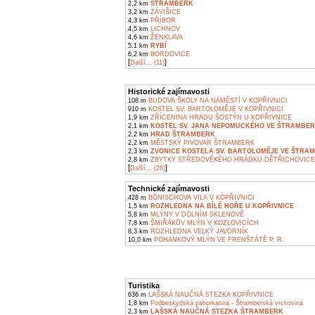
2,2 km
ŠTRAMBERK
3,2 km
ZÁVIŠICE
4,3 km
PŘÍBOR
4,5 km
LICHNOV
4,6 km
ŽENKLAVA
5,1 km
RYBÍ
6,2 km
BORDOVICE
[
]
Další... (11)
Historické zajímavosti
108 m
BUDOVA ŠKOLY NA NÁMĚSTÍ V KOPŘIVNICI
910 m
KOSTEL SV. BARTOLOMĚJE V KOPŘIVNICI
1,9 km
ZŘÍCENINA HRADU ŠOSTÝN U KOPŘIVNICE
2,1 km
KOSTEL SV. JANA NEPOMUCKÉHO VE ŠTRAMBE
2,2 km
HRAD ŠTRAMBERK
2,2 km
MĚSTSKÝ PIVOVAR ŠTRAMBERK
2,3 km
ZVONICE KOSTELA SV. BARTOLOMĚJE VE ŠTRA
2,8 km
ZBYTKY STŘEDOVĚKÉHO HRÁDKU DĚTŘICHOVICE V
[
]
Další... (26)
Technické zajímavosti
428 m
BÖNISCHOVA VILA V KOPŘIVNICI
1,5 km
ROZHLEDNA NA BÍLÉ HOŘE U KOPŘIVNICE
5,8 km
MLÝNY V DOLNÍM SKLENOVĚ
7,8 km
ŠMIŘÁKŮV MLÝN V KOZLOVICÍCH
8,3 km
ROZHLEDNA VELKÝ JAVORNÍK
10,0 km
POHANKOVÝ MLÝN VE FRENŠTÁTĚ P. R.
Turistika
636 m
LAŠSKÁ NAUČNÁ STEZKA KOPŘIVNICE
1,8 km
Podbeskydská pahorkatina - Štramberská vrchovina
2,3 km
LAŠSKÁ NAUČNÁ STEZKA ŠTRAMBERK